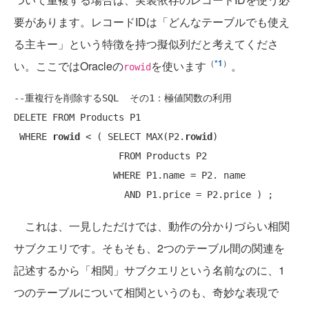
要があります。レコードIDは「どんなテーブルでも使え
る主キー」という特徴を持つ擬似列だと考えてくださ
（
*1
）
い。ここではOracleの
を使います
。
rowid
--重複行を削除するSQL  その1：極値関数の利用
DELETE
FROM
 Products P1

WHERE
rowid
 < ( 
SELECT
 MAX(P2.
rowid
)

FROM
 Products P2

WHERE
 P1.name = P2. name

AND
これは、一見しただけでは、動作の分かりづらい相関
サブクエリです。そもそも、2つのテーブル間の関連を
記述するから「相関」サブクエリという名前なのに、1
つのテーブルについて相関というのも、奇妙な表現で