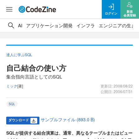
新規
ログイン
会員登録
AI
アプリケーション開発
インフラ
エンジニアの生き
達人に学ぶSQL
自己結合の使い方
集合指向言語としてのSQL
ミック
[著]
更新日: 2008/08/22
公開日: 2006/07/31
SQL
サンプルファイル (893.0 B)
ダウンロード
SQLが提供する結合演算は、通常、異なるテーブルまたはビュー