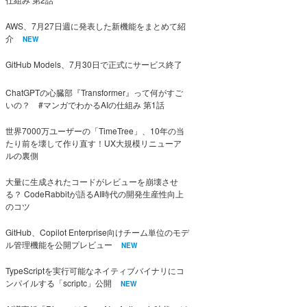
AWS、7月27日週に発表した新機能をまとめて紹
介
NEW
GitHub Models、7月30日で正式にサービス終了
ChatGPTの心臓部『Transformer』って何がすご
いの？ #マンガでわかるAIの仕組み 第1話
世界7000万ユーザーの「TimeTree」、10年の当
たり前を壊して作り直す！UX大規模リニューア
ルの裏側
大量に生成されたコードがレビューを崩壊させ
る？ CodeRabbitが語るAI時代の開発生産性向上
のコツ
GitHub、Copilot Enterprise向けチーム単位のモデ
ル管理機能を公開プレビュー
NEW
TypeScriptを実行可能なネイティブバイナリにコ
ンパイルする「scriptc」公開
NEW