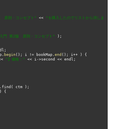
版　原則・コンセプト"
<<
"を購入したのでリストから消しま
入門 第2版　原則・コンセプト"
);
dl
;
p
.
begin
();
 i 
!=
 bookMap
.
end
();
 i
++
)
{
<<
"】価格："
<<
 i
->
second 
<<
 endl
;
;
.
find
(
 ctm 
);
)
{