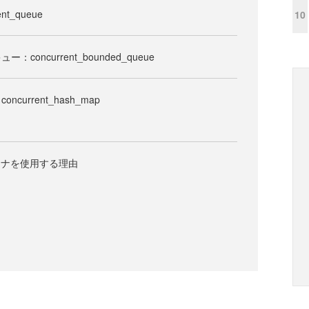
t_queue
10
oncurrent_bounded_queue
urrent_hash_map
テナを使用する理由