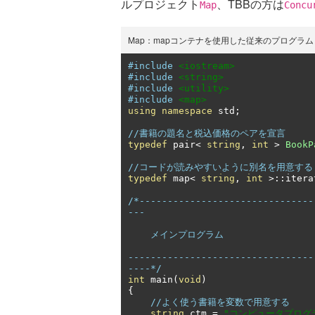
ルプロジェクト
、TBBの方は
Map
Concu
Map：mapコンテナを使用した従来のプログラム
#include
<iostream>
#include
<string>
#include
<utility>
#include
<map>
using
namespace
 std
;
//書籍の題名と税込価格のペアを宣言
typedef
 pair
<
string
,
int
>
BookP
//コードが読みやすいように別名を用意する
typedef
 map
<
string
,
int
>::
itera
/*-------------------------------
---

    メインプログラム

---------------------------------
----*/
int
 main
(
void
)
{
//よく使う書籍を変数で用意する
string
 ctm 
=
"コンピュータプログ