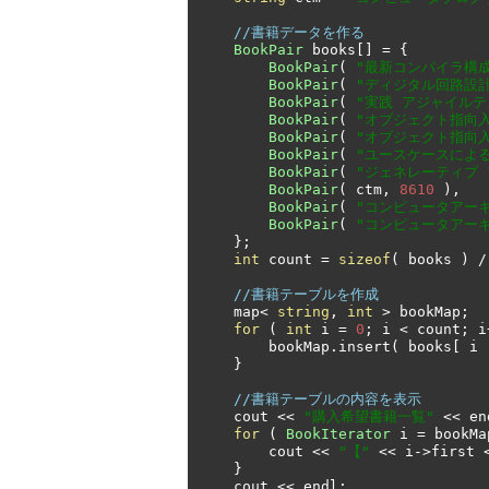
//書籍データを作る
BookPair
 books
[]
=
{
BookPair
(
"最新コンパイラ構
BookPair
(
"ディジタル回路設
BookPair
(
"実践 アジャイルテ
BookPair
(
"オブジェクト指向入
BookPair
(
"オブジェクト指向入
BookPair
(
"ユースケースによ
BookPair
(
"ジェネレーティブ 
BookPair
(
 ctm
,
8610
),
BookPair
(
"コンピュータアーキ
BookPair
(
"コンピュータアー
};
int
 count 
=
sizeof
(
 books 
)
/
//書籍テーブルを作成
    map
<
string
,
int
>
 bookMap
;
for
(
int
 i 
=
0
;
 i 
<
 count
;
 i
        bookMap
.
insert
(
 books
[
 i 
}
//書籍テーブルの内容を表示
    cout 
<<
"購入希望書籍一覧"
<<
 en
for
(
BookIterator
 i 
=
 bookMa
        cout 
<<
"【"
<<
 i
->
first 
}
    cout 
<<
 endl
;