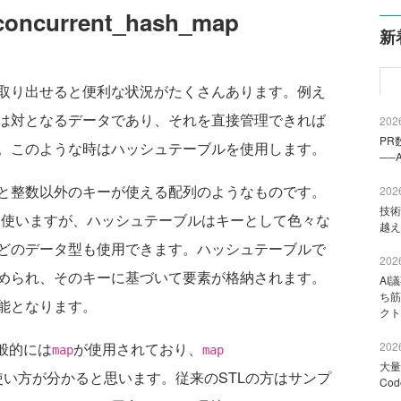
urrent_hash_map
新
取り出せると便利な状況がたくさんあります。例え
は対となるデータであり、それを直接管理できれば
2026
PR
。このような時はハッシュテーブルを使用します。
──
と整数以外のキーが使える配列のようなものです。
2026
技術
数を使いますが、ハッシュテーブルはキーとして色々な
越え
どのデータ型も使用できます。ハッシュテーブルで
2026
められ、そのキーに基づいて要素が格納されます。
AI
ち筋
能となります。
クト
般的には
が使用されており、
2026
map
map
大量
い方が分かると思います。従来のSTLの方はサンプ
Co