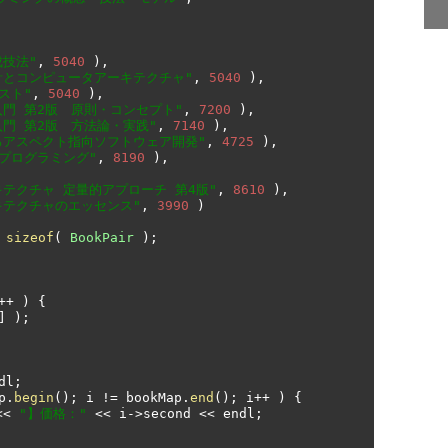
成技法"
,
5040
),
計とコンピュータアーキテクチャ"
,
5040
),
スト"
,
5040
),
門 第2版　原則・コンセプト"
,
7200
),
門 第2版　方法論・実践"
,
7140
),
るアスペクト指向ソフトウェア開発"
,
4725
),
プログラミング"
,
8190
),
テクチャ 定量的アプローチ 第4版"
,
8610
),
キテクチャのエッセンス"
,
3990
)
sizeof
(
BookPair
);
++
)
{
]
);
dl
;
p
.
begin
();
 i 
!=
 bookMap
.
end
();
 i
++
)
{
<<
"】価格："
<<
 i
->
second 
<<
 endl
;