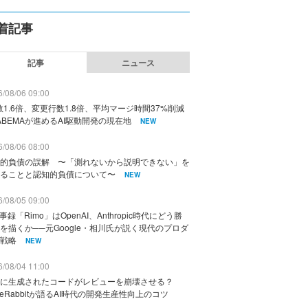
着記事
記事
ニュース
/08/06 09:00
数1.6倍、変更行数1.8倍、平均マージ時間37%削減
ABEMAが進めるAI駆動開発の現在地
NEW
/08/06 08:00
的負債の誤解 〜「測れないから説明できない」を
ることと認知的負債について〜
NEW
/08/05 09:00
議事録「Rimo」はOpenAI、Anthropic時代にどう勝
を描くか──元Google・相川氏が説く現代のプロダ
戦略
NEW
/08/04 11:00
に生成されたコードがレビューを崩壊させる？
deRabbitが語るAI時代の開発生産性向上のコツ