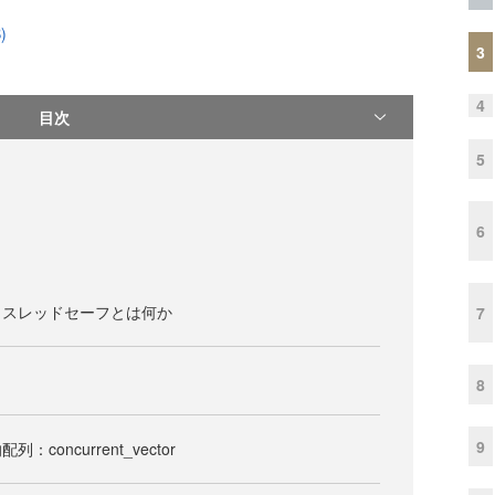
)
3
4
目次
5
6
：スレッドセーフとは何か
7
8
9
concurrent_vector