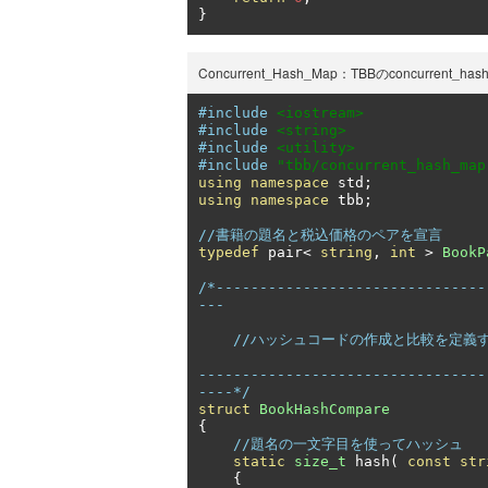
}
Concurrent_Hash_Map：TBBのconcurren
#include
<iostream>
#include
<string>
#include
<utility>
#include
"tbb/concurrent_hash_map
using
namespace
 std
;
using
namespace
 tbb
;
//書籍の題名と税込価格のペアを宣言
typedef
 pair
<
string
,
int
>
BookP
/*-------------------------------
---

    //ハッシュコードの作成と比較を定義する構造体

---------------------------------
----*/
struct
BookHashCompare
{
//題名の一文字目を使ってハッシュ
static
size_t
 hash
(
const
str
{