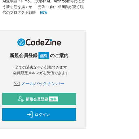
AI議事録「Rimo」はOpenAI、Anthropic時代にど
う勝ち筋を描くか──元Google・相川氏が説く現
代のプロダクト戦略
NEW
新規会員登録
のご案内
無料
・全ての過去記事が閲覧できます
・会員限定メルマガを受信できます
メールバックナンバー
新規会員登録
無料
ログイン