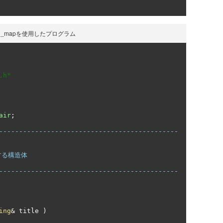
t_hash_mapを使用したプログラム
.h"
air
;
---------------------------------------------
---------------------------------------------
ing
&
 title 
)