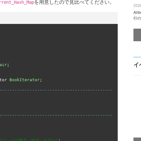
を用意したので見比べてください。
rrent_Hash_Map
2026
Ai
行の
イ
air
;
tor 
BookIterator
;
---------------------------------------------
---------------------------------------------
ラミングの概念・技法・モデル"
;