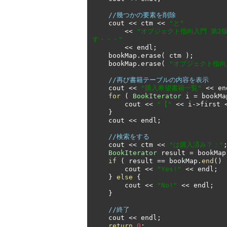
//幾つかの要素を削除
    cout 
<<
 ctm 
<<
"と"
<<
"オブジェクト指向入門 第2
す・・・"
<<
 endl
;
    bookMap
.
erase
(
 ctm 
);
    bookMap
.
erase
(
"オブジェクト指向
//再び書籍テーブルの内容を表示
    cout 
<<
"購入希望書籍一覧"
<<
 en
for
(
BookIterator
 i 
=
 bookMa
        cout 
<<
"【"
<<
 i
->
first 
}
    cout 
<<
 endl
;
//検索をする
    cout 
<<
 ctm 
<<
"は購入済み？："
BookIterator
 result 
=
 bookMap
if
(
 result 
==
 bookMap
.
end
()
        cout 
<<
"Yes!"
<<
 endl
;
}
else
{
        cout 
<<
"No!"
<<
 endl
;
}
//終了
    cout 
<<
 endl
;
return
0
;