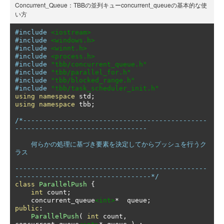
Concurrent_Queue：TBBの並列キューconcurrent_queueの基本的な使
い方
#include
<iostream>
#include
<windows.h>
#include
<winnt.h>
#include
<process.h>
#include
"tbb/concurrent_queue.h"
#include
"tbb/parallel_for.h"
#include
"tbb/blocked_range.h"
#include
"tbb/task_scheduler_init.h"
using
namespace
 std
;
using
namespace
 tbb
;
/*----------------------------------------------
---------------------------------

    何らかの処理に基づき要素を決定してからプッシュを行うク
ラス

------------------------------------------------
----------------------------------*/
class
ParallelPush
{
int
 count
;
    concurrent_queue
<int>
*
  queue
;
public
:
ParallelPush
(
int
 count
,