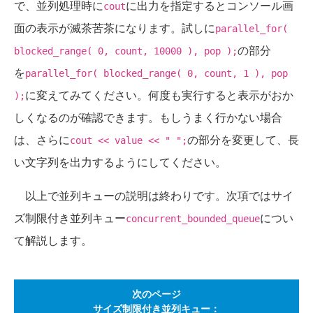
で、並列処理時に
に出力を指定するとコンソール画
cout
面の表示が滅茶苦茶になります。試しに
parallel_for(
の部分
blocked_range( 0, count, 10000 ), pop );
を
parallel_for( blocked_range( 0, count, 1 ), pop
に変えてみてください。何度も実行すると表示がおか
);
しくなるのが確認できます。もしうまく行かない場合
は、さらに
の部分を変更して、長
cout << value << " ";
い文字列を出力するようにしてください。
以上で並列キューの説明は終わりです。次項ではサイ
ズ制限付き並列キュー
につい
concurrent_bounded_queue
て解説します。
次のページ
サイズ制限付き並列キュー：