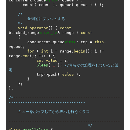
concurrent_queue
<int>
*
 queue 
)
:
      count
(
 count 
),
 queue
(
 queue 
)
{
};
/*

        並列的にプッシュする

    */
void
operator
()
(
const
blocked_range
<size_t>
&
 range 
)
const
{
        concurrent_queue
<int>
*
 tmp 
=
this
-
>
queue
;
for
(
int
 i 
=
 range
.
begin
();
 i 
!=
range
.
end
();
++
i 
)
{
int
value
=
 i
;
Sleep
(
1
);
//何らかの処理をしていると仮
定
            tmp
->
push
(
value
);
}
};
};
/*----------------------------------------------
---------------------------------

    キューをポップしてから表示を行うクラス

------------------------------------------------
----------------------------------*/