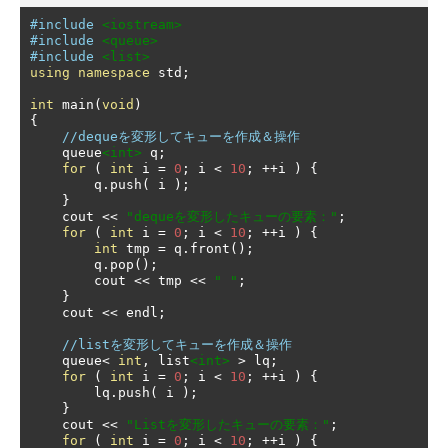
#include
<iostream>
#include
<queue>
#include
<list>
using
namespace
 std
;
int
 main
(
void
)
{
//dequeを変形してキューを作成＆操作
    queue
<int>
 q
;
for
(
int
 i 
=
0
;
 i 
<
10
;
++
i 
)
{
        q
.
push
(
 i 
);
}
    cout 
<<
"dequeを変形したキューの要素："
;
for
(
int
 i 
=
0
;
 i 
<
10
;
++
i 
)
{
int
 tmp 
=
 q
.
front
();
        q
.
pop
();
        cout 
<<
 tmp 
<<
" "
;
}
    cout 
<<
 endl
;
//listを変形してキューを作成＆操作
    queue
<
int
,
 list
<int>
>
 lq
;
for
(
int
 i 
=
0
;
 i 
<
10
;
++
i 
)
{
        lq
.
push
(
 i 
);
}
    cout 
<<
"Listを変形したキューの要素："
;
for
(
int
 i 
=
0
;
 i 
<
10
;
++
i 
)
{