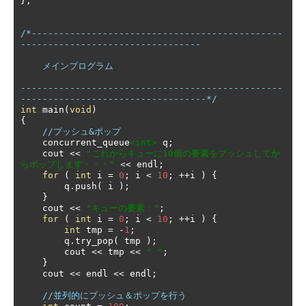
};
/*----------------------------------------------
---------------------------------

    メインプログラム

------------------------------------------------
----------------------------------*/
int
 main
(
void
)
{
//プッシュ&ポップ
    concurrent_queue
<int>
 q
;
    cout 
<<
"これからキューに10個の要素をプッシュしてか
らポップします・・・"
<<
 endl
;
for
(
int
 i 
=
0
;
 i 
<
10
;
++
i 
)
{
        q
.
push
(
 i 
);
}
    cout 
<<
"キューの要素："
;
for
(
int
 i 
=
0
;
 i 
<
10
;
++
i 
)
{
int
 tmp 
=
-
1
;
        q
.
try_pop
(
 tmp 
);
        cout 
<<
 tmp 
<<
" "
;
}
    cout 
<<
 endl 
<<
 endl
;
//並列的にプッシュ＆ポップを行う