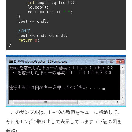
int
 tmp 
=
 lq
.
front
();
        lq
.
pop
();
        cout 
<<
 tmp 
<<
" "
;
}
    cout 
<<
 endl
;
//終了
    cout 
<<
 endl 
<<
 endl
;
return
0
;
}
このサンプルは、1～10の数値をキューに格納して、
それを1つずつ取り出して表示しています（下記の図を
参照）。