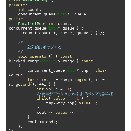
class
ParallelPop
{
private
:
int
 count
;
    concurrent_queue
<int>
*
  queue
;
public
:
ParallelPop
(
int
 count
,
concurrent_queue
<int>
*
 queue 
)
:
      count
(
 count 
),
 queue
(
 queue 
)
{
};
/*

        並列的にポップする

    */
void
operator
()
(
const
blocked_range
<size_t>
&
 range 
)
const
{
        concurrent_queue
<int>
*
 tmp 
=
this
-
>
queue
;
for
(
int
 i 
=
 range
.
begin
();
 i 
!=
range
.
end
();
++
i 
)
{
int
value
=
-
1
;
//要素がプッシュされるまでポップを試みる
while
(
value
==
-
1
)
{
                tmp
->
try_pop
(
value
);
}
            cout 
<<
value
<<
" "
;
}
        cout 
<<
 endl
;
};