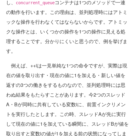
し、
コンテナは1つのメソッドで一連
concurrent_queue
の動作を行います。この理由は、並列処理時にはアトミ
ックな操作を行わなくてはならないからです。アトミッ
クな操作とは、いくつかの操作を1つの操作に見える処
理することです。分かりにくいと思うので、例を挙げま
す。
例えば、++iは一見単純な1つの命令ですが、実際は現
在の値を取り出す・現在の値に1を加える・新しい値を
返すの3つの働きをするものなので、並列処理時には思
わぬ結果をもたらすことがあります。今2つのスレッド
A・Bが同時に共有している変数iに、前置インクリメン
トを実行したとします。この時、スレッドAが先に実行
して現在の値に1を加えている瞬間に、スレッドBが値を
取り出すと変数iの値が1を加える前の状態になってしま