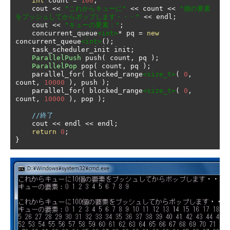
int
 count 
=
100
;
    cout 
<<
"これからキューに"
<<
 count 
<<
"個の要素
をプッシュしてからポップします・・・"
<<
 endl
;
    cout 
<<
"キューの要素："
;
    concurrent_queue
<int>
*
 pq 
=
new
concurrent_queue
<int>
();
    task_scheduler_init init
;
ParallelPush
 push
(
 count
,
 pq 
);
ParallelPop
 pop
(
 count
,
 pq 
);
    parallel_for
(
 blocked_range
<size_t>
(
0
,
count
,
10000
),
 push 
);
    parallel_for
(
 blocked_range
<size_t>
(
0
,
count
,
10000
),
 pop 
);
//終了
    cout 
<<
 endl 
<<
 endl
;
return
0
;
}