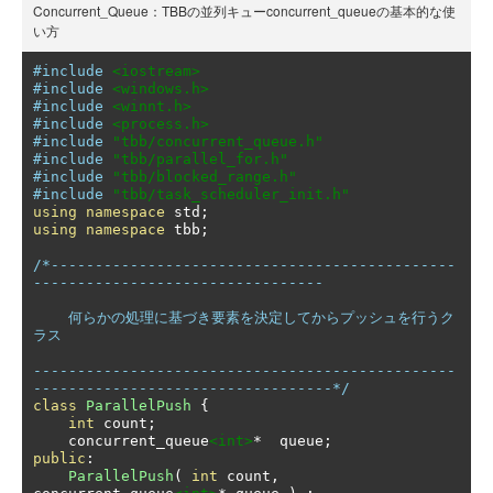
Concurrent_Queue：TBBの並列キューconcurrent_queueの基本的な使
い方
#include
<iostream>
#include
<windows.h>
#include
<winnt.h>
#include
<process.h>
#include
"tbb/concurrent_queue.h"
#include
"tbb/parallel_for.h"
#include
"tbb/blocked_range.h"
#include
"tbb/task_scheduler_init.h"
using
namespace
 std
;
using
namespace
 tbb
;
/*----------------------------------------------
---------------------------------

    何らかの処理に基づき要素を決定してからプッシュを行うク
ラス

------------------------------------------------
----------------------------------*/
class
ParallelPush
{
int
 count
;
    concurrent_queue
<int>
*
  queue
;
public
:
ParallelPush
(
int
 count
,