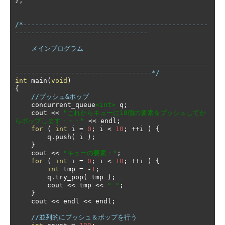
};
/*----------------------------------------------
---------------------------------

    メインプログラム

------------------------------------------------
----------------------------------*/
int
 main
(
void
)
{
//プッシュ&ポップ
    concurrent_queue
<int>
 q
;
    cout 
<<
"これからキューに10個の要素をプッシュしてか
らポップします・・・"
<<
 endl
;
for
(
int
 i 
=
0
;
 i 
<
10
;
++
i 
)
{
        q
.
push
(
 i 
);
}
    cout 
<<
"キューの要素："
;
for
(
int
 i 
=
0
;
 i 
<
10
;
++
i 
)
{
int
 tmp 
=
-
1
;
        q
.
try_pop
(
 tmp 
);
        cout 
<<
 tmp 
<<
" "
;
}
    cout 
<<
 endl 
<<
 endl
;
//並列的にプッシュ＆ポップを行う