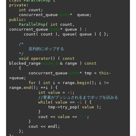
class
ParallelPop
{
private
:
int
 count
;
    concurrent_queue
<int>
*
  queue
;
public
:
ParallelPop
(
int
 count
,
concurrent_queue
<int>
*
 queue 
)
:
      count
(
 count 
),
 queue
(
 queue 
)
{
};
/*

        並列的にポップする

    */
void
operator
()
(
const
blocked_range
<size_t>
&
 range 
)
const
{
        concurrent_queue
<int>
*
 tmp 
=
this
-
>
queue
;
for
(
int
 i 
=
 range
.
begin
();
 i 
!=
range
.
end
();
++
i 
)
{
int
value
=
-
1
;
//要素がプッシュされるまでポップを試みる
while
(
value
==
-
1
)
{
                tmp
->
try_pop
(
value
);
}
            cout 
<<
value
<<
" "
;
}
        cout 
<<
 endl
;
};