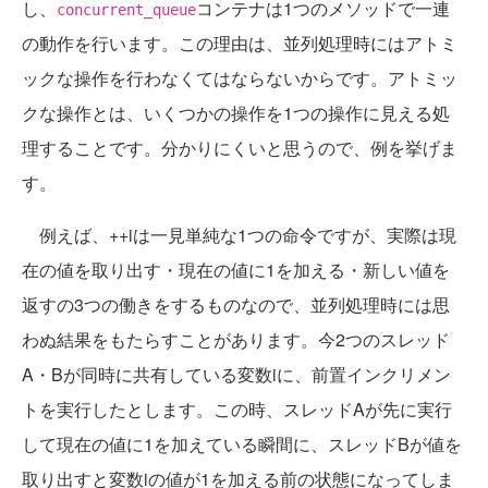
し、
コンテナは1つのメソッドで一連
concurrent_queue
の動作を行います。この理由は、並列処理時にはアトミ
ックな操作を行わなくてはならないからです。アトミッ
クな操作とは、いくつかの操作を1つの操作に見える処
理することです。分かりにくいと思うので、例を挙げま
す。
例えば、++iは一見単純な1つの命令ですが、実際は現
在の値を取り出す・現在の値に1を加える・新しい値を
返すの3つの働きをするものなので、並列処理時には思
わぬ結果をもたらすことがあります。今2つのスレッド
A・Bが同時に共有している変数iに、前置インクリメン
トを実行したとします。この時、スレッドAが先に実行
して現在の値に1を加えている瞬間に、スレッドBが値を
取り出すと変数iの値が1を加える前の状態になってしま