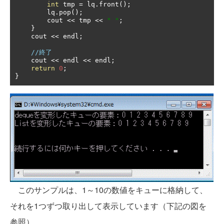
int
 tmp 
=
 lq
.
front
();
        lq
.
pop
();
        cout 
<<
 tmp 
<<
" "
;
}
    cout 
<<
 endl
;
//終了
    cout 
<<
 endl 
<<
 endl
;
return
0
;
}
このサンプルは、1～10の数値をキューに格納して、
それを1つずつ取り出して表示しています（下記の図を
参照）。