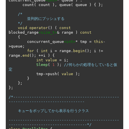
concurrent_queue
<int>
*
 queue 
)
:
      count
(
 count 
),
 queue
(
 queue 
)
{
};
/*

        並列的にプッシュする

    */
void
operator
()
(
const
blocked_range
<size_t>
&
 range 
)
const
{
        concurrent_queue
<int>
*
 tmp 
=
this
-
>
queue
;
for
(
int
 i 
=
 range
.
begin
();
 i 
!=
range
.
end
();
++
i 
)
{
int
value
=
 i
;
Sleep
(
1
);
//何らかの処理をしていると仮
定
            tmp
->
push
(
value
);
}
};
};
/*----------------------------------------------
---------------------------------

    キューをポップしてから表示を行うクラス

------------------------------------------------
----------------------------------*/