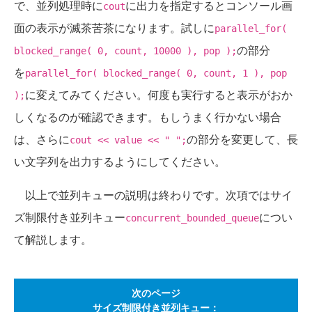
で、並列処理時に
に出力を指定するとコンソール画
cout
面の表示が滅茶苦茶になります。試しに
parallel_for(
の部分
blocked_range( 0, count, 10000 ), pop );
を
parallel_for( blocked_range( 0, count, 1 ), pop
に変えてみてください。何度も実行すると表示がおか
);
しくなるのが確認できます。もしうまく行かない場合
は、さらに
の部分を変更して、長
cout << value << " ";
い文字列を出力するようにしてください。
以上で並列キューの説明は終わりです。次項ではサイ
ズ制限付き並列キュー
につい
concurrent_bounded_queue
て解説します。
次のページ
サイズ制限付き並列キュー：