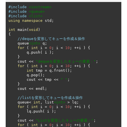
#include
<iostream>
#include
<queue>
#include
<list>
using
namespace
 std
;
int
 main
(
void
)
{
//dequeを変形してキューを作成＆操作
    queue
<int>
 q
;
for
(
int
 i 
=
0
;
 i 
<
10
;
++
i 
)
{
        q
.
push
(
 i 
);
}
    cout 
<<
"dequeを変形したキューの要素："
;
for
(
int
 i 
=
0
;
 i 
<
10
;
++
i 
)
{
int
 tmp 
=
 q
.
front
();
        q
.
pop
();
        cout 
<<
 tmp 
<<
" "
;
}
    cout 
<<
 endl
;
//listを変形してキューを作成＆操作
    queue
<
int
,
 list
<int>
>
 lq
;
for
(
int
 i 
=
0
;
 i 
<
10
;
++
i 
)
{
        lq
.
push
(
 i 
);
}
    cout 
<<
"Listを変形したキューの要素："
;
for
(
int
 i 
=
0
;
 i 
<
10
;
++
i 
)
{