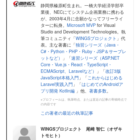
静岡県榛原町生まれ。一橋大学経済学部卒
業後、NECにてシステム企画業務に携わる
が、2003年4月に念願かなってフリーライ
ターに転身。
Microsoft MVP
for Visual
Studio and Development Technologies。執
筆コミュニティ「
WINGSプロジェクト
」代
表。主な著書に「
独習シリーズ（Java・
C#・Python・PHP・Ruby・JSP＆サーブレ
ットなど）
」「
速習シリーズ（ASP.NET
Core・Vue.js・React・TypeScript・
ECMAScript、Laravelなど）
」「
改訂3版
JavaScript本格入門
」「
これからはじめる
Laravel実践入門
」「
はじめてのAndroidア
プリ開発 Kotlin編
」他、
著書多数
。
※プロフィールは、執筆時点、または直近の記事の寄稿時点で
の内容です
この著者の最近の執筆記事
WINGSプロジェクト 尾崎 智仁（オザキ
トモヒト）