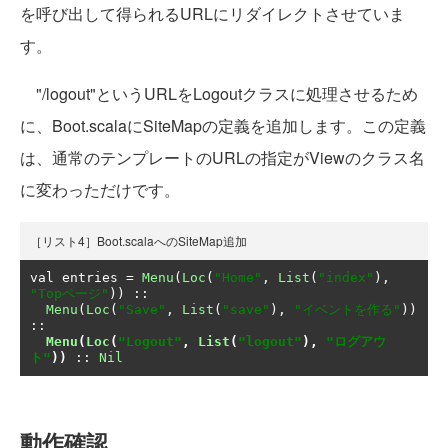
を呼び出して得られるURLにリダイレクトさせていま
す。
"/logout"というURLをLogoutクラスに処理させるため
に、Boot.scalaにSiteMapの定義を追加します。この定義
は、通常のテンプレートのURLの指定がViewのクラス名
に変わっただけです。
［リスト4］Boot.scalaへのSiteMap追加
val entries 
=
Menu
(
Loc
(
"Home"
,
List
(
"index"
),
"Topページ"
))
::
Menu
(
Loc
(
"Save"
,
List
(
"save"
),
"イベントを作る"
))
::
Menu
(
Loc
(
"Logout"
,
List
(
"logout"
),
"ログアウ
ト"
))
::
Nil
動作確認