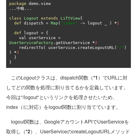
package
 demo
.
...中略...
class
Logout
extends
LiftView
{
def
 dispatch 
=
Map
(
"index"
->
 logout _ 
)
*
1
def
 logout 
=
{
    val userService 
=
UserServiceFactory
.
getUserService 
*
2
    redirectTo
(
 userService
.
createLogoutURL
(
"/"
)
)
*
3
}
}
このLogoutクラスは、dispatch関数（
*1
）でURLに対
してどの関数を処理に割り当てるかを定義しています。
今回は"/logout"というリンクを処理させたいため、
index（/に対応）をlogout関数に割り当てています。
logout関数は、GoogleアカウントAPIでUserServiceを
取得し（
*2
）、UserServiceのcreateLogoutURLメソッド