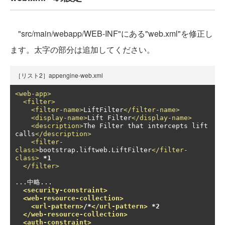
"src/main/webapp/WEB-INF"にある"web.xml"を修正し
ます。太字の部分は追加してください。
［リスト2］appengine-web.xml
<web-app>
<filter>
<filter-name>
LiftFilter
</filter-name>
<display-name>
Lift Filter
</display-name>
<description>
The Filter that intercepts lift 
calls
</description>
<filter-
class>
bootstrap.liftweb.LiftFilter
</filter-
class>
*1
</filter>
...中略...  

<security-constraint>
<web-resource-collection>
<url-pattern>
/*
</url-pattern>
 *2
</web-resource-collection>
<auth-constraint>