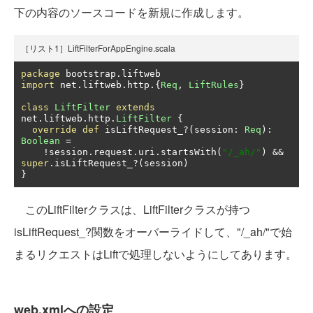
下の内容のソースコードを新規に作成します。
［リスト1］LiftFilterForAppEngine.scala
package
 bootstrap
.
import
 net
.
liftweb
.
http
.{
Req
,
LiftRules
}
class
LiftFilter
extends
net
.
liftweb
.
http
.
LiftFilter
{
override
def
 isLiftRequest_
?(
session
:
Req
):
Boolean
=
!
session
.
request
.
uri
.
startsWith
(
"/_ah/"
)
&&
super
.
isLiftRequest_
?(
session
)
}
このLiftFilterクラスは、LiftFilterクラスが持つ
isLiftRequest_?関数をオーバーライドして、"/_ah/"で始
まるリクエストはLiftで処理しないようにしてあります。
web.xmlへの設定