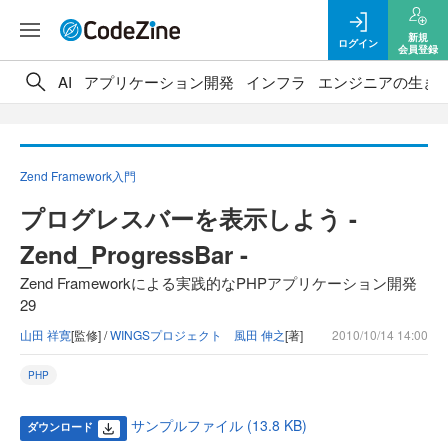
新規
ログイン
会員登録
AI
アプリケーション開発
インフラ
エンジニアの生き
Zend Framework入門
プログレスバーを表示しよう -
Zend_ProgressBar -
Zend Frameworkによる実践的なPHPアプリケーション開発
29
山田 祥寛
[監修] /
WINGSプロジェクト 風田 伸之
[著]
2010/10/14 14:00
PHP
サンプルファイル (13.8 KB)
ダウンロード