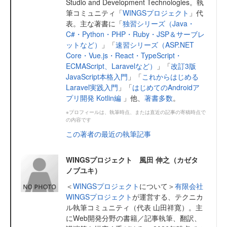
Studio and Development Technologies。執
筆コミュニティ「
WINGSプロジェクト
」代
表。主な著書に「
独習シリーズ（Java・
C#・Python・PHP・Ruby・JSP＆サーブレ
ットなど）
」「
速習シリーズ（ASP.NET
Core・Vue.js・React・TypeScript・
ECMAScript、Laravelなど）
」「
改訂3版
JavaScript本格入門
」「
これからはじめる
Laravel実践入門
」「
はじめてのAndroidア
プリ開発 Kotlin編
」他、
著書多数
。
※プロフィールは、執筆時点、または直近の記事の寄稿時点で
の内容です
この著者の最近の執筆記事
WINGSプロジェクト 風田 伸之（カゼタ
ノブユキ）
＜
WINGSプロジェクト
について＞
有限会社
WINGSプロジェクト
が運営する、テクニカ
ル執筆コミュニティ（代表 山田祥寛）。主
にWeb開発分野の書籍／記事執筆、翻訳、