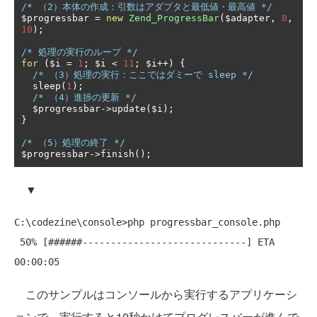
/* （2）本体の作成：引数はアダプタと最低値・最高値 */
$progressbar 
=
new
Zend_ProgressBar
(
$adapter
,
0
,
10
);
/* 処理の実行のループ */
for
(
$i 
=
1
;
 $i 
<
11
;
 $i
++)
{
/* （3）処理の実行：ここではダミーで sleep */
  sleep
(
1
);
/* （4）進捗の更新 */
  $progressbar
->
update
(
$i
);
}
/* （5）処理の終了 */
$progressbar
->
finish
();
▼
C:\codezine\console>php progressbar_console.php

 50% [######-----------------------------] ETA 
このサンプルはコンソールから実行するアプリケーシ
ョンで、実行すると10秒かけてプログレスバーが進んで