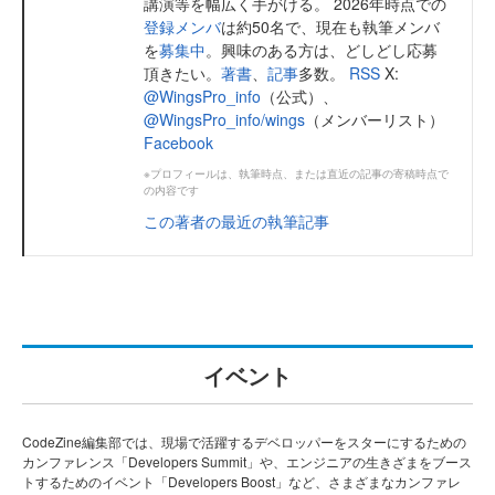
講演等を幅広く手がける。 2026年時点での
登録メンバ
は約50名で、現在も執筆メンバ
を
募集中
。興味のある方は、どしどし応募
頂きたい。
著書
、
記事
多数。
RSS
X:
@WingsPro_info
（公式）、
@WingsPro_info/wings
（メンバーリスト）
Facebook
※プロフィールは、執筆時点、または直近の記事の寄稿時点で
の内容です
この著者の最近の執筆記事
イベント
CodeZine編集部では、現場で活躍するデベロッパーをスターにするための
カンファレンス「Developers Summit」や、エンジニアの生きざまをブース
トするためのイベント「Developers Boost」など、さまざまなカンファレ