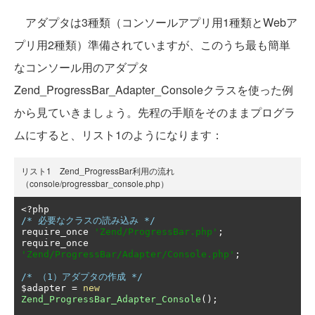
アダプタは3種類（コンソールアプリ用1種類とWebア
プリ用2種類）準備されていますが、このうち最も簡単
なコンソール用のアダプタ
Zend_ProgressBar_Adapter_Consoleクラスを使った例
から見ていきましょう。先程の手順をそのままプログラ
ムにすると、リスト1のようになります：
リスト1 Zend_ProgressBar利用の流れ
（console/progressbar_console.php）
<?
/* 必要なクラスの読み込み */
require_once 
'Zend/ProgressBar.php'
;
require_once 
'Zend/ProgressBar/Adapter/Console.php'
;
/* （1）アダプタの作成 */
$adapter 
=
new
Zend_ProgressBar_Adapter_Console
();