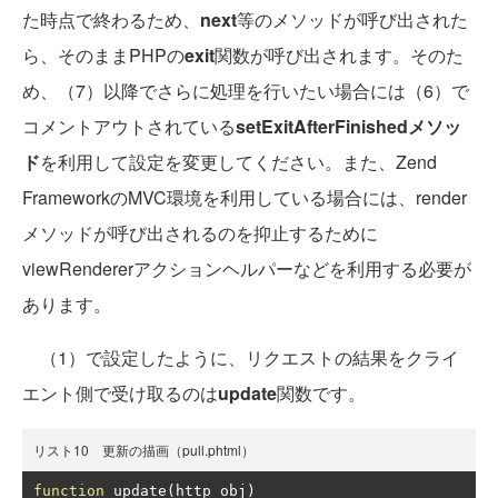
た時点で終わるため、
next
等のメソッドが呼び出された
ら、そのままPHPの
exit
関数が呼び出されます。そのた
め、（7）以降でさらに処理を行いたい場合には（6）で
コメントアウトされている
setExitAfterFinishedメソッ
ド
を利用して設定を変更してください。また、Zend
FrameworkのMVC環境を利用している場合には、render
メソッドが呼び出されるのを抑止するために
viewRendererアクションヘルパーなどを利用する必要が
あります。
（1）で設定したように、リクエストの結果をクライ
エント側で受け取るのは
update
関数です。
リスト10 更新の描画（pull.phtml）
function
 update
(
http_obj
)