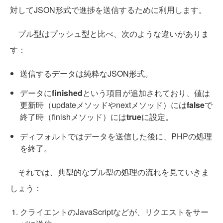
対してJSON形式で進捗を送信するために利用します。
プル型はプッシュ型と比べ、次のような違いがありま
す：
送信するデータは純粋なJSON形式。
データに
finished
という項目が追加されており、値は
更新時（updateメソッドやnextメソッド）には
false
で
終了時（finishメソッド）には
true
に設定。
ディフォルトではデータを送信した後に、PHPの処理
を終了。
それでは、典型的なプル型の処理の流れを見ていきま
しょう：
クライエントのJavaScriptなどが、リクエストをサー