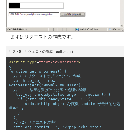
まずはリクエストの作成です。
リスト8 リクエストの作成（pull.phtml）
<script
type
=
"text/javascript"
>
<!--

function get_progress() {

  //（1）リクエストオブジェクトの作成

  var http_obj = new 
ActiveXObject("Msxml2.XMLHTTP");

  //     結果を受け取った際の処理の登録

  http_obj.onreadystatechange = function() {

    if (http_obj.readyState == 4) {

       update(http_obj); //関数 update が最終的な処
理を行う

    }

  };

  //（2）リクエストの実行

  http_obj.open("GET", "<?php echo $this-