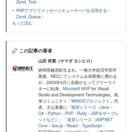
Zend_Test -
PHPアプリでメッセージキューサーバを活用する -
Zend_Queue -
もっと読む
この記事の著者
山田 祥寛（ヤマダ ヨシヒロ）
静岡県榛原町生まれ。一橋大学経済学部卒
業後、NECにてシステム企画業務に携わる
が、2003年4月に念願かなってフリーライ
ターに転身。
Microsoft MVP
for Visual
Studio and Development Technologies。執
筆コミュニティ「
WINGSプロジェクト
」代
表。主な著書に「
独習シリーズ（Java・
C#・Python・PHP・Ruby・JSP＆サーブレ
ットなど）
」「
速習シリーズ（ASP.NET
Core・Vue.js・React・TypeScript・
ECMAScript、Laravelなど）
」「
改訂3版