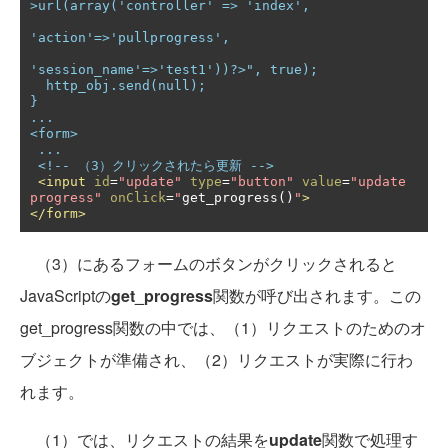
>url(array('controller' => 'index',

'action'=>'pullprogress',

'session_name'=>'test1'))?>", true);

  http_obj.send(null);

}

...

<form>

 ...

 <!-- （3）クリックされたら更新 -->
<input
id
=
"update"
type
=
"button"
value
=
"update 
progress"
onClick
=
"
get_progress
()
"
>
</form>
（3）にあるフォームのボタンがクリックされると
JavaScriptの
get_progress
関数が呼び出されます。この
get_progress関数の中では、（1）リクエストのためのオ
ブジェクトが準備され、（2）リクエストが実際に行わ
れます。
（1）では、リクエストの結果を
update
関数で処理す