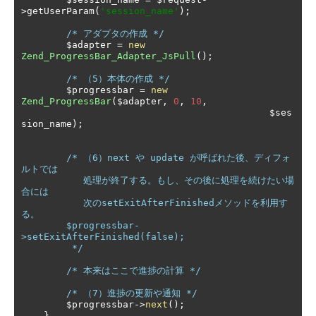
>
getUserParam
(
'session_name'
);
/* アダプタの作成 */
        $adapter 
=
new
Zend_ProgressBar_Adapter_JsPull
();
/* （5）本体の作成 */
        $progressbar 
=
new
Zend_ProgressBar
(
$adapter
,
0
,
10
,
					    $ses
sion_name
);
/* （6）next や update が呼ばれた後、ディフォ
ルトでは

	   処理が終了する。もし、その後に処理を続けたい場
合には

	   次のsetExitAfterFinishedメソッドを利用す
る。

        $progressbar-
>setExitAfterFinished(false);

	 */
/* 本来はここで進捗の計算 */
/* （7）進捗の更新や通知 */
        $progressbar
->
next
();
}