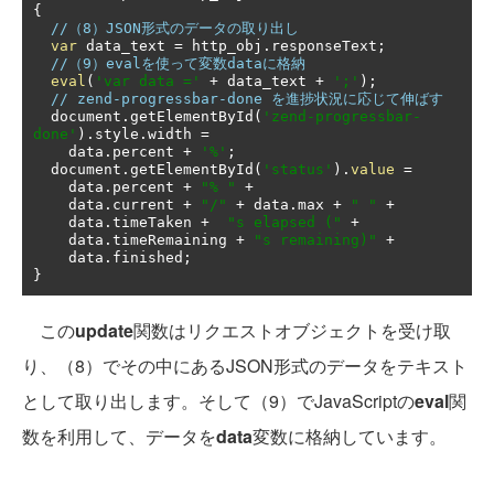
{
//（8）JSON形式のデータの取り出し
var
 data_text 
=
 http_obj
.
responseText
;
//（9）evalを使って変数dataに格納
eval
(
'var data ='
+
 data_text 
+
';'
);
// zend-progressbar-done を進捗状況に応じて伸ばす
  document
.
getElementById
(
'zend-progressbar-
done'
).
style
.
width 
=
    data
.
percent 
+
'%'
;
  document
.
getElementById
(
'status'
).
value
=
    data
.
percent 
+
"% "
+
    data
.
current 
+
"/"
+
 data
.
max 
+
" "
+
    data
.
timeTaken 
+
"s elapsed ("
+
    data
.
timeRemaining 
+
"s remaining)"
+
    data
.
finished
;
}
この
update
関数はリクエストオブジェクトを受け取
り、（8）でその中にあるJSON形式のデータをテキスト
として取り出します。そして（9）でJavaScriptの
eval
関
数を利用して、データを
data
変数に格納しています。