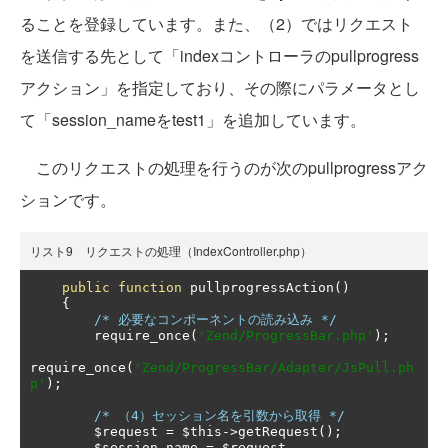
ることを登録しています。また、（2）ではリクエスト
を送信する先として「indexコントローラのpullprogress
アクション」を指定しており、その際にパラメータとし
て「session_nameをtest1」を追加しています。
このリクエストの処理を行うのが次のpullprogressアク
ションです。
リスト9 リクエストの処理（IndexController.php）
public
function
 pullprogressAction
()
{
/* 必要なコンポーネントの読み込み */
        require_once
(
'Zend/ProgressBar.php'
);
require_once
(
'Zend/ProgressBar/Adapter/JsPull.ph
p'
);
/* （4）セッション名を引数から取得 */
	$request 
=
 $this
->
getRequest
();
	$session_name 
=
 $request
-