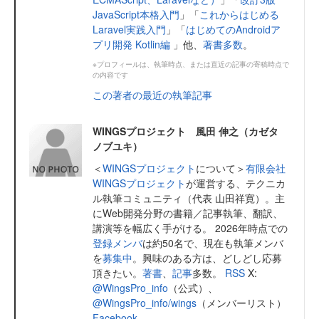
JavaScript本格入門
」「
これからはじめる
Laravel実践入門
」「
はじめてのAndroidア
プリ開発 Kotlin編
」他、
著書多数
。
※プロフィールは、執筆時点、または直近の記事の寄稿時点で
の内容です
この著者の最近の執筆記事
WINGSプロジェクト 風田 伸之（カゼタ
ノブユキ）
＜
WINGSプロジェクト
について＞
有限会社
WINGSプロジェクト
が運営する、テクニカ
ル執筆コミュニティ（代表 山田祥寛）。主
にWeb開発分野の書籍／記事執筆、翻訳、
講演等を幅広く手がける。 2026年時点での
登録メンバ
は約50名で、現在も執筆メンバ
を
募集中
。興味のある方は、どしどし応募
頂きたい。
著書
、
記事
多数。
RSS
X:
@WingsPro_info
（公式）、
@WingsPro_info/wings
（メンバーリスト）
Facebook