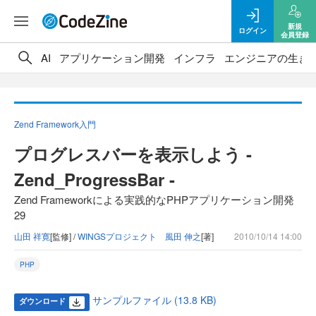
新規
ログイン
会員登録
AI
アプリケーション開発
インフラ
エンジニアの生き
Zend Framework入門
プログレスバーを表示しよう -
Zend_ProgressBar -
Zend Frameworkによる実践的なPHPアプリケーション開発
29
山田 祥寛
[監修] /
WINGSプロジェクト 風田 伸之
[著]
2010/10/14 14:00
PHP
サンプルファイル (13.8 KB)
ダウンロード