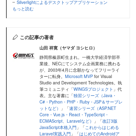
Silverlightによるデスクトップアプリケーション
もっと読む
この記事の著者
山田 祥寛（ヤマダ ヨシヒロ）
静岡県榛原町生まれ。一橋大学経済学部卒
業後、NECにてシステム企画業務に携わる
が、2003年4月に念願かなってフリーライ
ターに転身。
Microsoft MVP
for Visual
Studio and Development Technologies。執
筆コミュニティ「
WINGSプロジェクト
」代
表。主な著書に「
独習シリーズ（Java・
C#・Python・PHP・Ruby・JSP＆サーブレ
ットなど）
」「
速習シリーズ（ASP.NET
Core・Vue.js・React・TypeScript・
ECMAScript、Laravelなど）
」「
改訂3版
JavaScript本格入門
」「
これからはじめる
Laravel実践入門
」「
はじめてのAndroidア