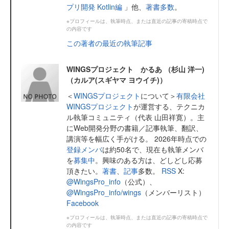
プリ開発 Kotlin編
」他、
著書多数
。
※プロフィールは、執筆時点、または直近の記事の寄稿時点で
の内容です
この著者の最近の執筆記事
WINGSプロジェクト かるあ （杉山 洋一)
（カルア(スギヤマ ヨウイチ)）
＜
WINGSプロジェクト
について＞
有限会社
WINGSプロジェクト
が運営する、テクニカ
ル執筆コミュニティ（代表 山田祥寛）。主
にWeb開発分野の書籍／記事執筆、翻訳、
講演等を幅広く手がける。 2026年時点での
登録メンバ
は約50名で、現在も執筆メンバ
を
募集中
。興味のある方は、どしどし応募
頂きたい。
著書
、
記事
多数。
RSS
X:
@WingsPro_info
（公式）、
@WingsPro_info/wings
（メンバーリスト）
Facebook
※プロフィールは、執筆時点、または直近の記事の寄稿時点で
の内容です