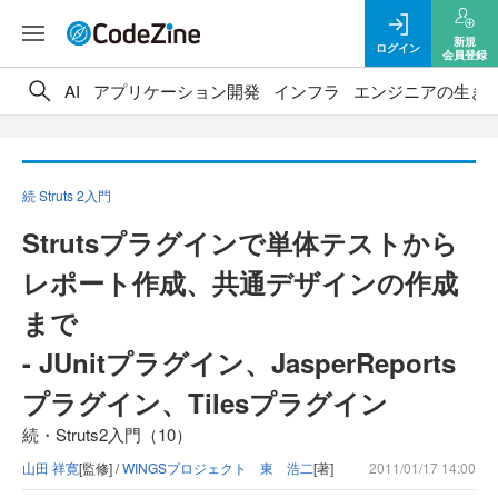
新規
ログイン
会員登録
AI
アプリケーション開発
インフラ
エンジニアの生き
続 Struts 2入門
Strutsプラグインで単体テストから
レポート作成、共通デザインの作成
まで
- JUnitプラグイン、JasperReports
プラグイン、Tilesプラグイン
続・Struts2入門（10）
山田 祥寛
[監修] /
WINGSプロジェクト 東 浩二
[著]
2011/01/17 14:00