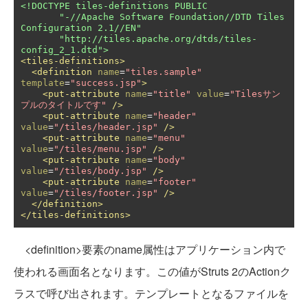
<!DOCTYPE tiles-definitions PUBLIC

       "-//Apache Software Foundation//DTD Tiles 
Configuration 2.1//EN"

       "http://tiles.apache.org/dtds/tiles-
config_2_1.dtd">
<tiles-definitions>
<definition
name
=
"tiles.sample"
template
=
"success.jsp"
>
<put-attribute
name
=
"title"
value
=
"Tilesサン
プルのタイトルです"
/>
<put-attribute
name
=
"header"
value
=
"/tiles/header.jsp"
/>
<put-attribute
name
=
"menu"
value
=
"/tiles/menu.jsp"
/>
<put-attribute
name
=
"body"
value
=
"/tiles/body.jsp"
/>
<put-attribute
name
=
"footer"
value
=
"/tiles/footer.jsp"
/>
</definition>
</tiles-definitions>
<definition>要素のname属性はアプリケーション内で
使われる画面名となります。この値がStruts 2のActionク
ラスで呼び出されます。テンプレートとなるファイルを