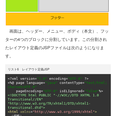
画面は、ヘッダー、メニュー、ボディ（本文）、フッ
ターの4つのブロックに分割しています。この分割され
たレイアウト定義のJSPファイルは次のようになりま
す。
リスト6 レイアウト定義JSP
<?
xml version
=
"1.0"
 encoding
=
"UTF-8"
?>
<%@
 page language
=
"java"
 contentType
=
"text/html; 
charset=UTF-8"
    pageEncoding
=
"UTF-8"
 isELIgnored
=
"false"
<!DOCTYPE html PUBLIC "-//W3C//DTD XHTML 1.0 
Transitional//EN" 
"http://www.w3.org/TR/xhtml1/DTD/xhtml1-
transitional.dtd">
<html
xmlns
=
"http://www.w3.org/1999/xhtml"
>