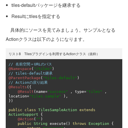
tiles-defaultパッケージを継承する
Resultにtilesを指定する
具体的にソースを見てみましょう。サンプルとなる
Actionクラスは以下のようになります。
リスト8 Tilesプラグインを利用するActionクラス（抜粋）
// 名前空間＝URLのパス
@Namespace
(
"/tiles"
)
// tiles-default継承
@ParentPackage
(
"tiles-default"
)
// Actionの戻り結果
@Results
({
@Result
(
name
=
"success"
,
 type
=
"tiles"
,
location
=
"tiles.sample"
),
})
public
class
TilesSampleAction
extends
ActionSupport
{
@Action
(
""
)
public
String
 execute
()
throws
Exception
{