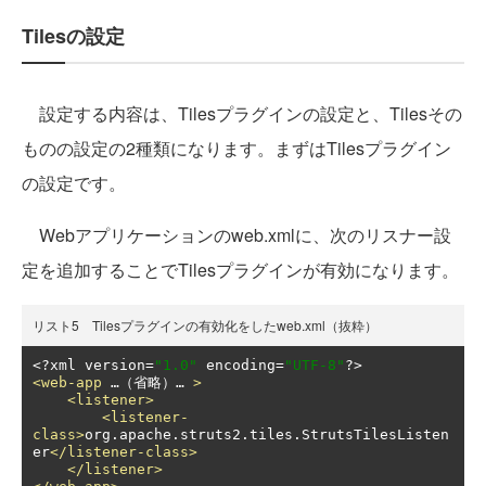
Tilesの設定
設定する内容は、Tilesプラグインの設定と、Tilesその
ものの設定の2種類になります。まずはTilesプラグイン
の設定です。
Webアプリケーションのweb.xmlに、次のリスナー設
定を追加することでTilesプラグインが有効になります。
リスト5 Tilesプラグインの有効化をしたweb.xml（抜粋）
<?
xml version
=
"1.0"
 encoding
=
"UTF-8"
?>
<web-app
 …（省略）… 
>
<listener>
<listener-
class>
org.apache.struts2.tiles.StrutsTilesListen
er
</listener-class>
</listener>