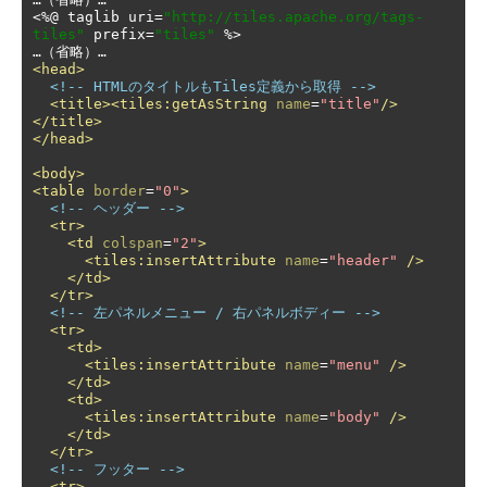
<%@
 taglib uri
=
"http://tiles.apache.org/tags-
tiles"
 prefix
=
"tiles"
 %>

<head>
<!-- HTMLのタイトルもTiles定義から取得 -->
<title><tiles:getAsString
name
=
"title"
/>
</title>
</head>
<body>
<table
border
=
"0"
>
<!-- ヘッダー -->
<tr>
<td
colspan
=
"2"
>
<tiles:insertAttribute
name
=
"header"
/>
</td>
</tr>
<!-- 左パネルメニュー / 右パネルボディー -->
<tr>
<td>
<tiles:insertAttribute
name
=
"menu"
/>
</td>
<td>
<tiles:insertAttribute
name
=
"body"
/>
</td>
</tr>
<!-- フッター -->
<tr>