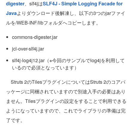
digester
、slf4jは
SLF4J - Simple Logging Facade for
Java
よりダウンロード後解凍し、以下の3つのjarファイ
ルを/WEB-INF/libフォルダへコピーします。
commons-digester.jar
jcl-over-slf4j.jar
slf4j-log4j12.jar（※今回のサンプルでlog4jを利用して
いるので必須となっています）
Struts 2のTilesプラグインについてはStruts 2のコアパ
ッケージに同梱されていますので別途入手の必要はあり
ません。Tilesプラグインの設定をすることで利用できる
ようになっていますので、これでライブラリの準備は完
了です。