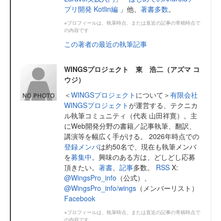
プリ開発 Kotlin編
」他、
著書多数
。
※プロフィールは、執筆時点、または直近の記事の寄稿時点で
の内容です
この著者の最近の執筆記事
WINGSプロジェクト 東 浩二（アズマ コ
ウジ）
＜
WINGSプロジェクト
について＞
有限会社
WINGSプロジェクト
が運営する、テクニカ
ル執筆コミュニティ（代表 山田祥寛）。主
にWeb開発分野の書籍／記事執筆、翻訳、
講演等を幅広く手がける。 2026年時点での
登録メンバ
は約50名で、現在も執筆メンバ
を
募集中
。興味のある方は、どしどし応募
頂きたい。
著書
、
記事
多数。
RSS
X:
@WingsPro_info
（公式）、
@WingsPro_info/wings
（メンバーリスト）
Facebook
※プロフィールは、執筆時点、または直近の記事の寄稿時点で
の内容です