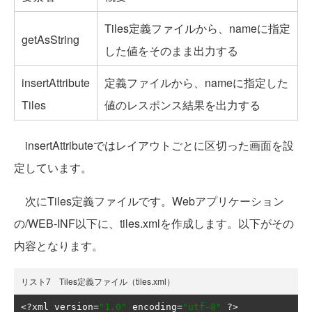
Tiles定義ファイルから、nameに指定
getAsString
した値をそのまま出力する
insertAttribute
定義ファイルから、nameに指定した
Tiles
値のレスポンス結果を出力する
insertAttributeではレイアウトごとに区切った画面を設
定しています。
次にTiles定義ファイルです。Webアプリケーション
の/WEB-INF以下に、tiles.xmlを作成します。以下がその
内容となります。
リスト7 Tiles定義ファイル（tiles.xml）
<?
xml version
=
"1.0"
 encoding
=
"utf-8"
?>