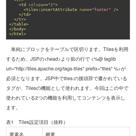
<td
colspan
=
"2"
>
<tiles:insertAttribute
name
=
"footer"
/>
</td>
</tr>
</table>
</body>
</html>
単純にブロックをテーブルで区切ります。Tilesを利用
するため、JSPの<head>より前の行で <%@ taglib
uri="http://tiles.apache.org/tags-tiles" prefix="tiles" %>が
必須となります。JSP中でtiles:の接頭辞で書かれている
タグが、Tilesの機能として使われます。今回はこの中で
使われている2つの機能を利用してコンテンツを表示し
ます。
表1 Tiles設定項目（抜粋）
要素名
概要