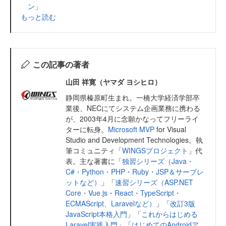
ン」
もっと読む
この記事の著者
山田 祥寛（ヤマダ ヨシヒロ）
静岡県榛原町生まれ。一橋大学経済学部卒
業後、NECにてシステム企画業務に携わる
が、2003年4月に念願かなってフリーライ
ターに転身。
Microsoft MVP
for Visual
Studio and Development Technologies。執
筆コミュニティ「
WINGSプロジェクト
」代
表。主な著書に「
独習シリーズ（Java・
C#・Python・PHP・Ruby・JSP＆サーブレ
ットなど）
」「
速習シリーズ（ASP.NET
Core・Vue.js・React・TypeScript・
ECMAScript、Laravelなど）
」「
改訂3版
JavaScript本格入門
」「
これからはじめる
Laravel実践入門
」「
はじめてのAndroidア