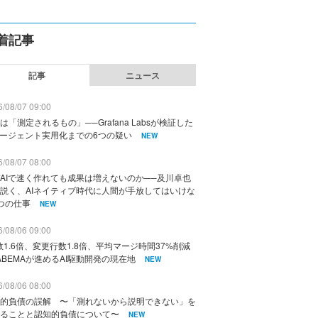
着記事
記事
ニュース
/08/07 09:00
は「測定されるもの」──Grafana Labsが検証した
エージェント実用化までの6つの疑い
NEW
/08/07 08:00
AIで速く作れても成果は増えないのか──及川卓也
説く、AIネイティブ時代に人間が手放してはいけな
つの仕事
NEW
/08/06 09:00
数1.6倍、変更行数1.8倍、平均マージ時間37%削減
ABEMAが進めるAI駆動開発の現在地
NEW
/08/06 08:00
的負債の誤解 〜「測れないから説明できない」を
ることと認知的負債について〜
NEW