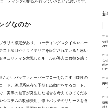
キュアコーディングの解説を行っていきたいと思います。
新
ングなのか
2026
信頼
ブラリの指定があり、コーディングスタイルやルー
AI
テスト項目やクライテリアを設定されていると思い
2026
セキュリティを意識したルールの導入に負担を感じ
なぜ
氏が
い2
せんが、バッファオーバーフローを起こす可能性の
2026
PR
コード、処理系依存で予期せぬ動作をするコード、
──
で、実際の被害が発生した場合を考えてみてくださ
2026
やシステムの改修費用、修正パッチのリリースを含
技術
越え