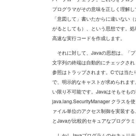
プログラマがその意味を正しく理解し
「意図して」書いたからに違いない（
がるとしても）、という思想です。処
高速な実行コードを作成します。
それに対して、Javaの思想は、「
文字列の終端は自動的にチェックされ
参照はトラップされます。Cでは当た
で、明示的なキャストが求められます
い限り不可能です。Javaはそもそも
java.lang.SecurityManag
ァイル単位のアクセス制御を実装するこ
とJavaが比較的セキュアなプログラ
しかしJavaプログラムのセキュリ