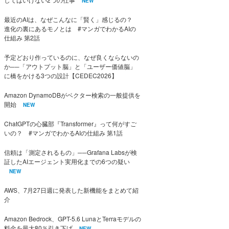
NEW
最近のAIは、なぜこんなに「賢く」感じるの？
進化の裏にあるモノとは #マンガでわかるAIの
仕組み 第2話
予定どおり作っているのに、なぜ良くならないの
か──「アウトプット脳」と「ユーザー価値脳」
に橋をかける3つの設計【CEDEC2026】
Amazon DynamoDBがベクター検索の一般提供を
開始
NEW
ChatGPTの心臓部『Transformer』って何がすご
いの？ #マンガでわかるAIの仕組み 第1話
信頼は「測定されるもの」──Grafana Labsが検
証したAIエージェント実用化までの6つの疑い
NEW
AWS、7月27日週に発表した新機能をまとめて紹
介
Amazon Bedrock、GPT-5.6 LunaとTerraモデルの
料金を最大80％引き下げ
NEW