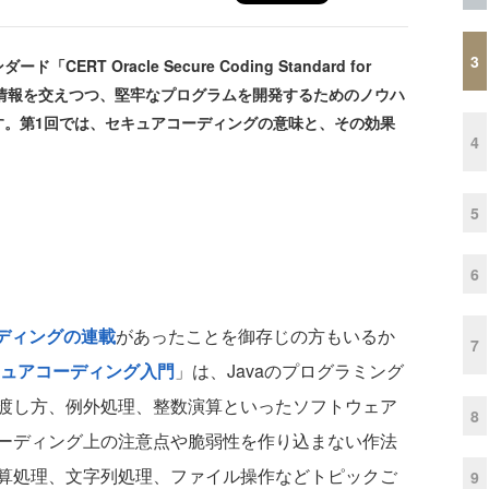
3
 Oracle Secure Coding Standard for
特有の情報を交えつつ、堅牢なプログラムを開発するためのノウハ
す。第1回では、セキュアコーディングの意味と、その効果
4
5
6
ーディングの連載
があったことを御存じの方もいるか
7
セキュアコーディング入門
」は、Javaのプログラミング
渡し方、例外処理、整数演算といったソフトウェア
8
ーディング上の注意点や脆弱性を作り込まない作法
算処理、文字列処理、ファイル操作などトピックご
9