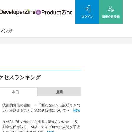
ログイン
新規
会員登録
マンガ
クセスランキング
今日
月間
技術的負債の誤解 〜「測れないから説明できな
い」を越えることと認知的負債について〜
NEW
なぜAIで速く作れても成果は増えないのか──及
川卓也氏が説く、AIネイティブ時代に人間が手放
してはいけない2つの仕事