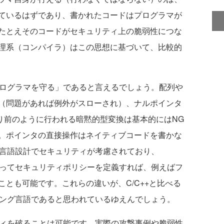
ているはずであり、書かれたコードはプログラマが
たとえそのコードがセキュリティ上の脆弱性につな
理系（コンパイラ）はこの思想に基づいて、比較的
プログラマを守る」であると言えるでしょう。配列や
（問題があれば例外がスローされ）、ナルポインタ
り前のように行われる暗黙的型変換は基本的にはNG
。ポインタの直接操作はネイティブコードを書かな
の言語設計でセキュリティが考慮されており、
er クラスを使ってセキュリティポリシーを定義すれば、例えばフ
とも可能です。これらの違いが、C/C++と比べる
ミング言語であると思われているゆえんでしょう。
ティを破ることは可能です。実際の攻撃事例や脆弱性