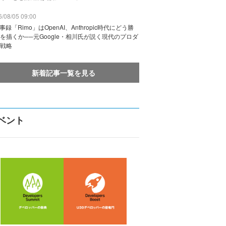
/08/05 09:00
議事録「Rimo」はOpenAI、Anthropic時代にどう勝
を描くか──元Google・相川氏が説く現代のプロダ
戦略
新着記事一覧を見る
ベント