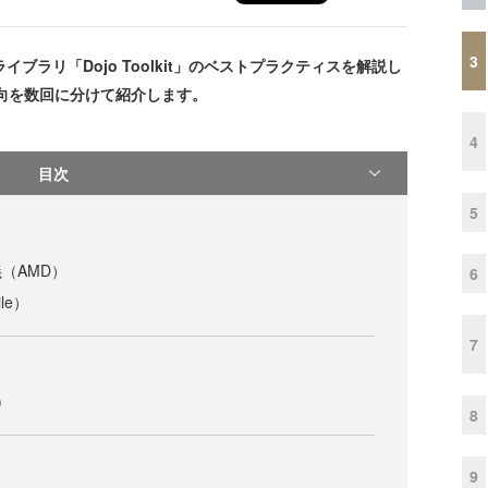
3
ライブラリ「Dojo Toolkit」のベストプラクティスを解説し
動向を数回に分けて紹介します。
4
目次
5
（AMD）
6
le）
7
)
8
9