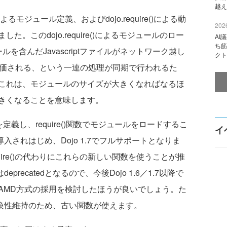
越え
)によるモジュール定義、およびdojo.require()による動
2026
。このdojo.require()によるモジュールのロー
AI
ち筋
を含んだJavascriptファイルがネットワーク越し
クト
評価される、という一連の処理が同期で行われるた
これは、モジュールのサイズが大きくなればなるほ
きくなることを意味します。
を定義し、require()関数でモジュールをロードするこ
イ
で導入されはじめ、Dojo 1.7でフルサポートとなりま
o.require()の代わりにこれらの新しい関数を使うことが推
eprecatedとなるので、今後Dojo 1.6／1.7以降で
AMD方式の採用を検討したほうが良いでしょう。た
だ互換性維持のため、古い関数が使えます。