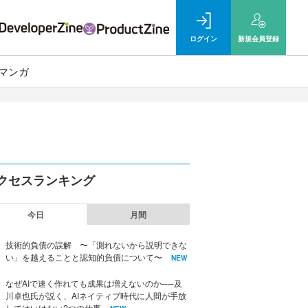
ログイン
新規
会員登録
マンガ
クセスランキング
今日
月間
技術的負債の誤解 〜「測れないから説明できな
い」を越えることと認知的負債について〜
NEW
なぜAIで速く作れても成果は増えないのか──及
川卓也氏が説く、AIネイティブ時代に人間が手放
してはいけない2つの仕事