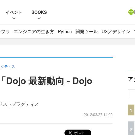
イベント
BOOKS
ンフラ
エンジニアの生き方
Python
開発ツール
UX／デザイン
ラクティス
Dojo 最新動向 - Dojo
ア
のベストプラクティス
1
2012/03/27 14:00
2
ポスト