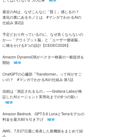
NEW
最近のAIは、なぜこんなに「賢く」感じるの？
進化の裏にあるモノとは #マンガでわかるAIの
仕組み 第2話
予定どおり作っているのに、なぜ良くならないの
か──「アウトプット脳」と「ユーザー価値脳」
に橋をかける3つの設計【CEDEC2026】
Amazon DynamoDBがベクター検索の一般提供を
開始
NEW
ChatGPTの心臓部『Transformer』って何がすご
いの？ #マンガでわかるAIの仕組み 第1話
信頼は「測定されるもの」──Grafana Labsが検
証したAIエージェント実用化までの6つの疑い
NEW
Amazon Bedrock、GPT-5.6 LunaとTerraモデルの
料金を最大80％引き下げ
NEW
AWS、7月27日週に発表した新機能をまとめて紹
介