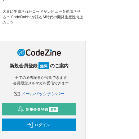
大量に生成されたコードがレビューを崩壊させ
る？ CodeRabbitが語るAI時代の開発生産性向上
のコツ
新規会員登録
のご案内
無料
・全ての過去記事が閲覧できます
・会員限定メルマガを受信できます
メールバックナンバー
新規会員登録
無料
ログイン