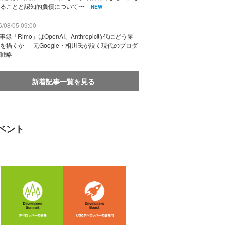
ることと認知的負債について〜
NEW
/08/05 09:00
議事録「Rimo」はOpenAI、Anthropic時代にどう勝
を描くか──元Google・相川氏が説く現代のプロダ
戦略
新着記事一覧を見る
ベント