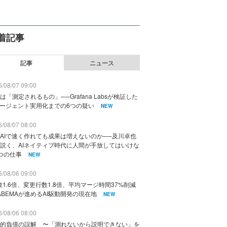
着記事
記事
ニュース
/08/07 09:00
は「測定されるもの」──Grafana Labsが検証した
エージェント実用化までの6つの疑い
NEW
/08/07 08:00
AIで速く作れても成果は増えないのか──及川卓也
説く、AIネイティブ時代に人間が手放してはいけな
つの仕事
NEW
/08/06 09:00
数1.6倍、変更行数1.8倍、平均マージ時間37%削減
ABEMAが進めるAI駆動開発の現在地
NEW
/08/06 08:00
的負債の誤解 〜「測れないから説明できない」を