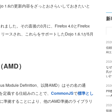
o 1.6の更新内容をざっとおさらいしておきたいと
新
れました。その直後の3月に、Firefox 4.0とFirefox
て続けにリリースされ、これらをサポートしたDojo 1.6.1が5月
2026
信頼
AI
2026
AMD）
なぜ
氏が
い2
Module Definition、以降AMD）はその名の通
2026
PR
を定義する仕組みのことで、
CommonJS
で
標準とし
──
準に準拠することにより、他のAMD準拠のライブラリ
2026
技術