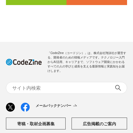
「CodeZine（コードジン）」は、株式会社翔泳社が運営す
る、開発者のための情報メディアです。テクノロジー入門
からAI活用、キャリアまで、ソフトウェア開発にかかわる
すべての人の学びと成長を支える最新情報と実践知をお届
けします。
メールバックナンバー
寄稿・取材企画募集
広告掲載のご案内