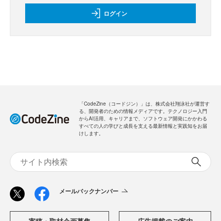
ログイン
「CodeZine（コードジン）」は、株式会社翔泳社が運営す
る、開発者のための情報メディアです。テクノロジー入門
からAI活用、キャリアまで、ソフトウェア開発にかかわる
すべての人の学びと成長を支える最新情報と実践知をお届
けします。
メールバックナンバー
寄稿・取材企画募集
広告掲載のご案内