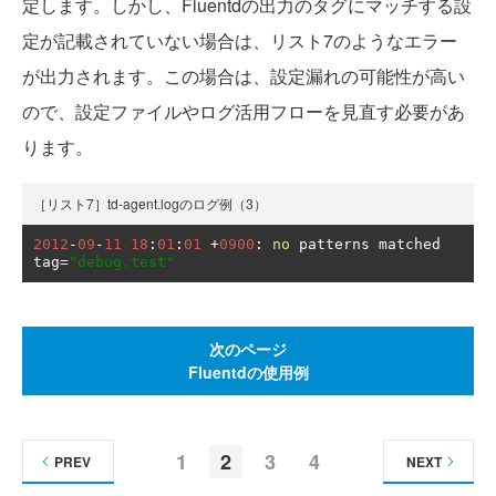
定します。しかし、Fluentdの出力のタグにマッチする設
定が記載されていない場合は、リスト7のようなエラー
が出力されます。この場合は、設定漏れの可能性が高い
ので、設定ファイルやログ活用フローを見直す必要があ
ります。
［リスト7］td-agent.logのログ例（3）
2012
-
09
-
11
18
:
01
:
01
+
0900
:
no
 patterns matched 
tag
=
"debug.test"
次のページ
Fluentdの使用例
1
2
3
4
PREV
NEXT