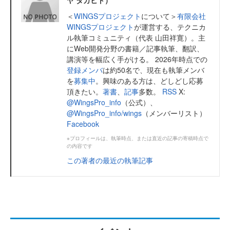
ヤ タカヒト）
＜
WINGSプロジェクト
について＞
有限会社
WINGSプロジェクト
が運営する、テクニカ
ル執筆コミュニティ（代表 山田祥寛）。主
にWeb開発分野の書籍／記事執筆、翻訳、
講演等を幅広く手がける。 2026年時点での
登録メンバ
は約50名で、現在も執筆メンバ
を
募集中
。興味のある方は、どしどし応募
頂きたい。
著書
、
記事
多数。
RSS
X:
@WingsPro_info
（公式）、
@WingsPro_info/wings
（メンバーリスト）
Facebook
※プロフィールは、執筆時点、または直近の記事の寄稿時点で
の内容です
この著者の最近の執筆記事