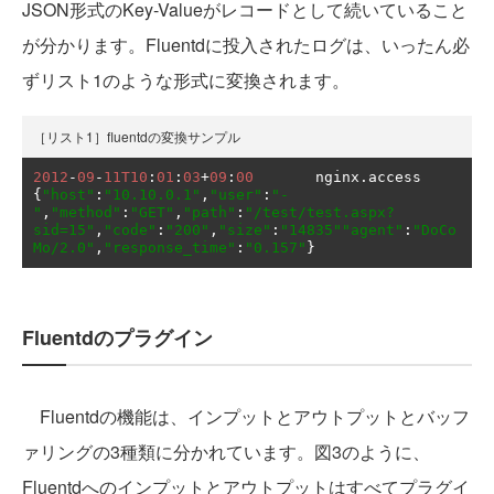
JSON形式のKey-Valueがレコードとして続いていること
が分かります。Fluentdに投入されたログは、いったん必
ずリスト1のような形式に変換されます。
［リスト1］fluentdの変換サンプル
2012
-
09
-
11T10
:
01
:
03
+
09
:
00
       nginx
.
access    
{
"host"
:
"10.10.0.1"
,
"user"
:
"-
"
,
"method"
:
"GET"
,
"path"
:
"/test/test.aspx?
sid=15"
,
"code"
:
"200"
,
"size"
:
"14835""agent"
:
"DoCo
Mo/2.0"
,
"response_time"
:
"0.157"
}
Fluentdのプラグイン
Fluentdの機能は、インプットとアウトプットとバッフ
ァリングの3種類に分かれています。図3のように、
Fluentdへのインプットとアウトプットはすべてプラグイ