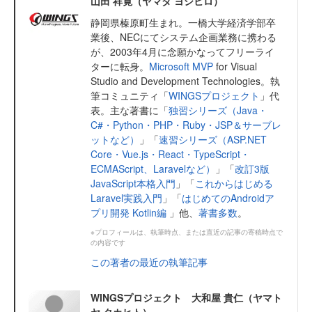
山田 祥寛（ヤマダ ヨシヒロ）
静岡県榛原町生まれ。一橋大学経済学部卒
業後、NECにてシステム企画業務に携わる
が、2003年4月に念願かなってフリーライ
ターに転身。
Microsoft MVP
for Visual
Studio and Development Technologies。執
筆コミュニティ「
WINGSプロジェクト
」代
表。主な著書に「
独習シリーズ（Java・
C#・Python・PHP・Ruby・JSP＆サーブレ
ットなど）
」「
速習シリーズ（ASP.NET
Core・Vue.js・React・TypeScript・
ECMAScript、Laravelなど）
」「
改訂3版
JavaScript本格入門
」「
これからはじめる
Laravel実践入門
」「
はじめてのAndroidア
プリ開発 Kotlin編
」他、
著書多数
。
※プロフィールは、執筆時点、または直近の記事の寄稿時点で
の内容です
この著者の最近の執筆記事
WINGSプロジェクト 大和屋 貴仁（ヤマト