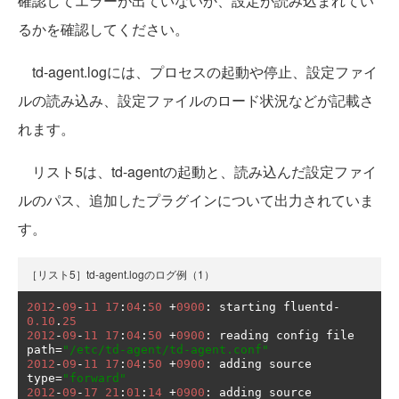
確認してエラーが出ていないか、設定が読み込まれてい
るかを確認してください。
td-agent.logには、プロセスの起動や停止、設定ファイ
ルの読み込み、設定ファイルのロード状況などが記載さ
れます。
リスト5は、td-agentの起動と、読み込んだ設定ファイ
ルのパス、追加したプラグインについて出力されていま
す。
［リスト5］td-agent.logのログ例（1）
2012
-
09
-
11
17
:
04
:
50
+
0900
:
 starting fluentd
-
0.10
.
25
2012
-
09
-
11
17
:
04
:
50
+
0900
:
 reading config file 
path
=
"/etc/td-agent/td-agent.conf"
2012
-
09
-
11
17
:
04
:
50
+
0900
:
 adding source 
type
=
"forward"
2012
-
09
-
17
21
:
01
:
14
+
0900
:
 adding source 