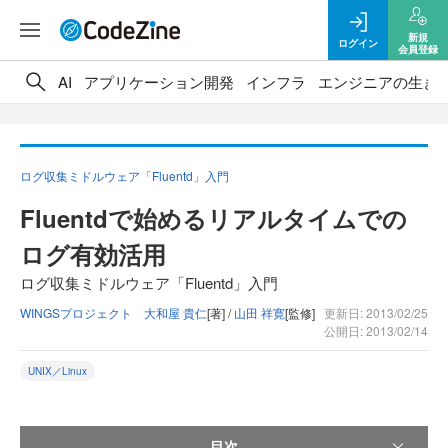
新規
ログイン
会員登録
AI
アプリケーション開発
インフラ
エンジニアの生き
ログ収集ミドルウェア「Fluentd」入門
Fluentdで始めるリアルタイムでの
ログ有効活用
ログ収集ミドルウェア「Fluentd」入門
WINGSプロジェクト 大和屋 貴仁
[著] /
山田 祥寛
[監修]
更新日: 2013/02/25
公開日: 2013/02/14
UNIX／Linux
目次