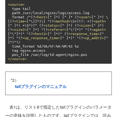
<source>
  type tail

  path /usr/local/nginx/logs/access.log

  format /^(?
<host>
[^ ]*) [^ ]* (?
<user>
[^ ]*) \
[(?
<time>
[^\]]*)\] "(?
<method>
\S+)(?: +(?
<path>
[^ ]*) +\S*)?" (?
<status>
[^ ]*) (?
<size>
[^ ]*) 
(?
<size2>
[^ ]*) "(?
<referer>
[^\"]*)" "(?
<agent>
[^\"]*)" "(?
<host2>
[^ ]*)" (?
<response_time>
[^ 
]*) "(?
<up_response_time>
[^ ]*)" "(?
<up_addr2>
[^ 
]*)"?/

  time_format %d/%b/%Y:%H:%M:%S %z

  tag nginx.access

</source>
*2）
tailプラグインのマニュアル
表1は、リスト8で指定したtailプラグインのパラメータ
ーの意味を説明したものです。tailプラグインでは、読み