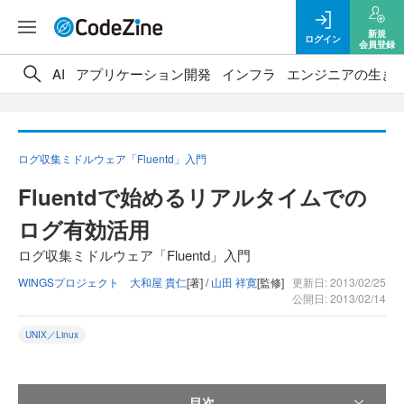
新規
ログイン
会員登録
AI
アプリケーション開発
インフラ
エンジニアの生き
ログ収集ミドルウェア「Fluentd」入門
Fluentdで始めるリアルタイムでの
ログ有効活用
ログ収集ミドルウェア「Fluentd」入門
WINGSプロジェクト 大和屋 貴仁
[著] /
山田 祥寛
[監修]
更新日: 2013/02/25
公開日: 2013/02/14
UNIX／Linux
目次