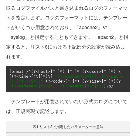
取るログファイルパスと書き込まれるログのフォーマッ
トを指定します。ログのフォーマットには、テンプレー
トがいくつか用意されており、「apache2」や
「syslog」と指定することもできます。「apach2」と指
定すると、リスト8における下記部分の設定が読み込ま
れます。
format 
/^(?<
host
>[^
]*)
[^
]*
(?<
user
>[^
]*)
 \
[
(?<
time
>[^
\]
]*)
\] 
"(?<method>\S+)(?: +(?<path>
[^ ]*) +\S*)?"
(?<
code
>[^
]*)
(?<
size
>[^
]*)(?:
"(?<referer>[^\"]*)"
"(?<agent>[^\"]*)"
)?
$
/
テンプレートが用意されていない形式のログについて
は、正規表現で記述します。
表1:リスト8で指定したパラメーターの意味