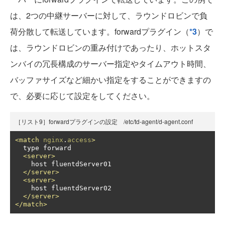
は、2つの中継サーバーに対して、ラウンドロビンで負
荷分散して転送しています。forwardプラグイン（
*3
）で
は、ラウンドロビンの重み付けであったり、ホットスタ
ンバイの冗長構成のサーバー指定やタイムアウト時間、
バッファサイズなど細かい指定をすることができますの
で、必要に応じて設定をしてください。
［リスト9］forwardプラグインの設定 /etc/td-agent/d-agent.conf
<match
nginx
.
access
>
  type forward

<server>
    host fluentdServer01

</server>
<server>
    host fluentdServer02

</server>
</match>