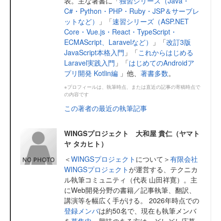
表。主な著書に「
独習シリーズ（Java・
C#・Python・PHP・Ruby・JSP＆サーブレ
ットなど）
」「
速習シリーズ（ASP.NET
Core・Vue.js・React・TypeScript・
ECMAScript、Laravelなど）
」「
改訂3版
JavaScript本格入門
」「
これからはじめる
Laravel実践入門
」「
はじめてのAndroidア
プリ開発 Kotlin編
」他、
著書多数
。
※プロフィールは、執筆時点、または直近の記事の寄稿時点で
の内容です
この著者の最近の執筆記事
WINGSプロジェクト 大和屋 貴仁（ヤマト
ヤ タカヒト）
＜
WINGSプロジェクト
について＞
有限会社
WINGSプロジェクト
が運営する、テクニカ
ル執筆コミュニティ（代表 山田祥寛）。主
にWeb開発分野の書籍／記事執筆、翻訳、
講演等を幅広く手がける。 2026年時点での
登録メンバ
は約50名で、現在も執筆メンバ
を
募集中
。興味のある方は、どしどし応募