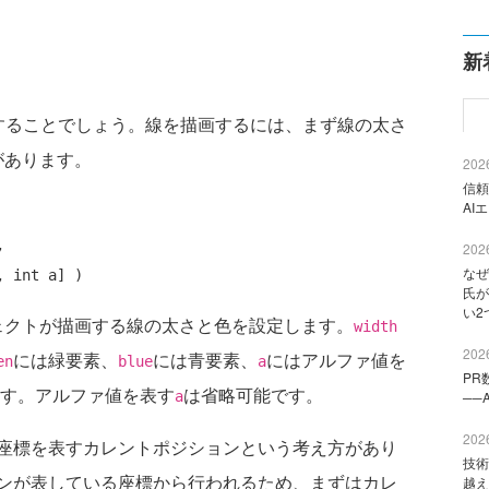
新
ることでしょう。線を描画するには、まず線の太さ
があります。
2026
信頼
AI


2026
なぜ
氏が
い2
ェクトが描画する線の太さと色を設定します。
width
2026
には緑要素、
には青要素、
にはアルファ値を
en
blue
a
PR
ます。アルファ値を表す
は省略可能です。
a
──
2026
座標を表すカレントポジションという考え方があり
技術
ンが表している座標から行われるため、まずはカレ
越え