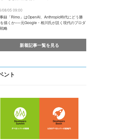
/08/05 09:00
議事録「Rimo」はOpenAI、Anthropic時代にどう勝
を描くか──元Google・相川氏が説く現代のプロダ
戦略
新着記事一覧を見る
ベント