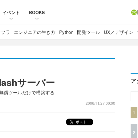
イベント
BOOKS
ンフラ
エンジニアの生き方
Python
開発ツール
UX／デザイン
lashサーバー
ア
を無償ツールだけで構築する
2006/11/27 00:00
1
ポスト
2