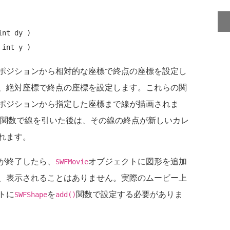
nt dy )

ポジションから相対的な座標で終点の座標を設定し
、絶対座標で終点の座標を設定します。これらの関
ポジションから指定した座標まで線が描画されま
関数で線を引いた後は、その線の終点が新しいカレ
れます。
が終了したら、
オブジェクトに図形を追加
SWFMovie
、表示されることはありません。実際のムービー上
トに
を
関数で設定する必要がありま
SWFShape
add()