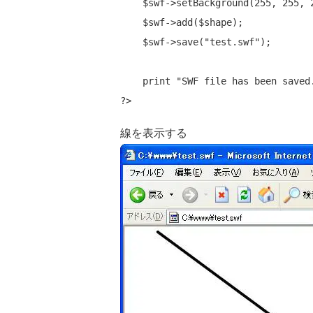
    $swf->setBackground(255, 255, 255);

    $swf->add($shape);

    $swf->save(
"test.swf"
);

print
"SWF file has been saved
線を表示する