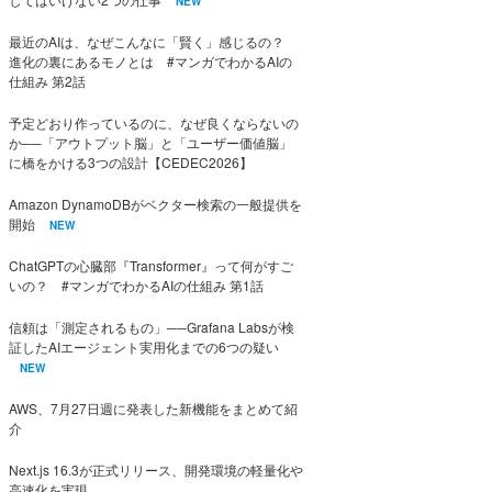
NEW
最近のAIは、なぜこんなに「賢く」感じるの？
進化の裏にあるモノとは #マンガでわかるAIの
仕組み 第2話
予定どおり作っているのに、なぜ良くならないの
か──「アウトプット脳」と「ユーザー価値脳」
に橋をかける3つの設計【CEDEC2026】
Amazon DynamoDBがベクター検索の一般提供を
開始
NEW
ChatGPTの心臓部『Transformer』って何がすご
いの？ #マンガでわかるAIの仕組み 第1話
信頼は「測定されるもの」──Grafana Labsが検
証したAIエージェント実用化までの6つの疑い
NEW
AWS、7月27日週に発表した新機能をまとめて紹
介
Next.js 16.3が正式リリース、開発環境の軽量化や
高速化を実現