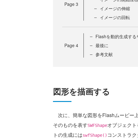
Page
3
イメージの伸縮
イメージの回転
Flashを動的生成す
Page
4
最後に
参考文献
図形を描画する
次に、簡単な図形をFlashムービ
そのものを表す
オブジェクト
SWFShape
トの生成には
コンストラク
swfShape()