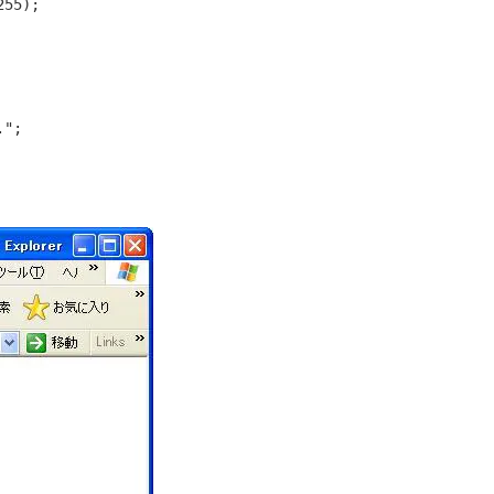
."
;
