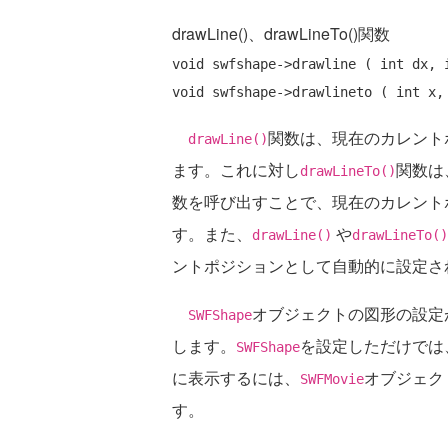
drawLine()、drawLineTo()関数
void swfshape->drawline ( int dx, i
関数は、現在のカレント
drawLine()
ます。これに対し
関数は
drawLineTo()
数を呼び出すことで、現在のカレント
す。また、
や
drawLine()
drawLineTo()
ントポジションとして自動的に設定さ
オブジェクトの図形の設定
SWFShape
します。
を設定しただけでは
SWFShape
に表示するには、
オブジェク
SWFMovie
す。