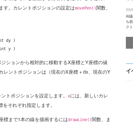
ます。カレントポジションの設定は
関数、
movePen()
2026
AI
ち筋
クト
t dy )

ポジションから相対的に移動するX座標とY座標の値
イ
レントポジションは（現在のX座標 + dx、現在のY
レントポジションを設定します。
には、新しいカレ
x
標をそれぞれ指定します。
座標まで1本の線を描画するには
関数、ま
drawLine()