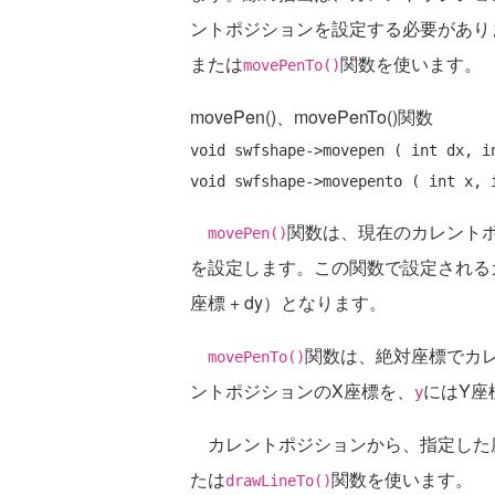
ントポジションを設定する必要があり
または
関数を使います。
movePenTo()
movePen()、movePenTo()関数
void swfshape->movepen ( int dx, in
関数は、現在のカレント
movePen()
を設定します。この関数で設定されるカ
座標 + dy）となります。
関数は、絶対座標でカ
movePenTo()
ントポジションのX座標を、
にはY座
y
カレントポジションから、指定した
たは
関数を使います。
drawLineTo()