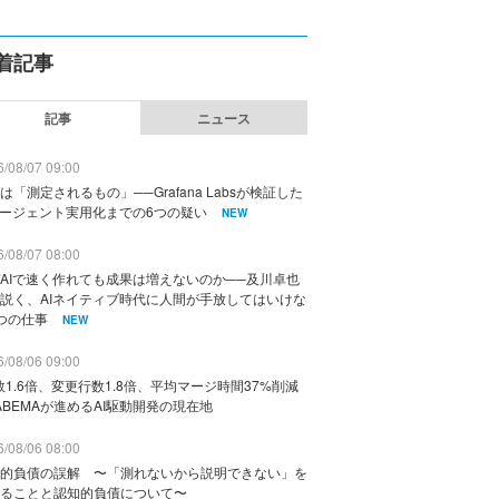
着記事
記事
ニュース
/08/07 09:00
は「測定されるもの」──Grafana Labsが検証した
エージェント実用化までの6つの疑い
NEW
/08/07 08:00
AIで速く作れても成果は増えないのか──及川卓也
説く、AIネイティブ時代に人間が手放してはいけな
つの仕事
NEW
/08/06 09:00
数1.6倍、変更行数1.8倍、平均マージ時間37%削減
ABEMAが進めるAI駆動開発の現在地
/08/06 08:00
的負債の誤解 〜「測れないから説明できない」を
ることと認知的負債について〜