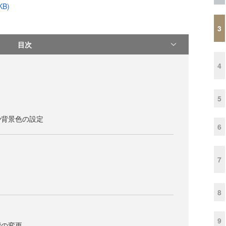
B)
3
目次
4
5
や背景色の設定
6
7
8
9
標の変更