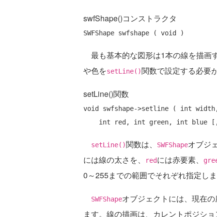
swfShape()コンストラクタ
最も基本的な図形は1本の線を描画す
や色を
関数で設定する必要
setLine()
setLine()関数
void swfshape->setline ( int width,
関数は、
オブジ
setLine()
SWFShape
には線の太さを、
には赤要素、
red
gre
0～255までの範囲でそれぞれ指定し
オブジェクトには、現在の
SWFShape
ます。線の描画は、カレントポジショ