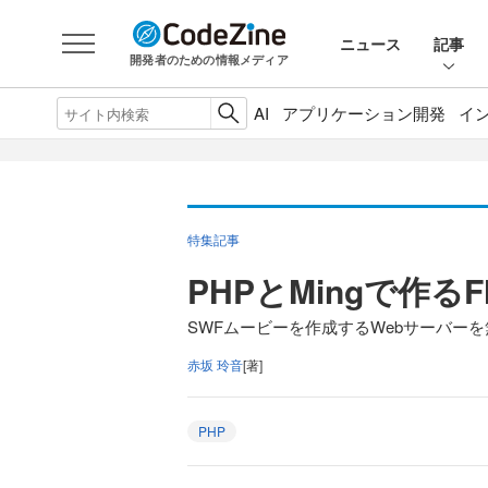
ニュース
記事
開発者のための情報メディア
AI
アプリケーション開発
イ
特集記事
PHPとMingで作るF
SWFムービーを作成するWebサーバー
赤坂 玲音
[著]
PHP