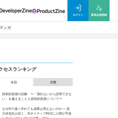
ログイン
新規
会員登録
マンガ
クセスランキング
今日
月間
技術的負債の誤解 〜「測れないから説明できな
い」を越えることと認知的負債について〜
なぜAIで速く作れても成果は増えないのか──及
川卓也氏が説く、AIネイティブ時代に人間が手放
してはいけない2つの仕事