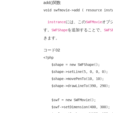
add()関数
には、この
オブ
instrance
SWFMovie
す。
を追加することで、
SWFShape
SWFS
きます。
コード02
<?php

    $shape = 
new
 SWFShape();

    $shape->setLine(5, 0, 0, 0);

    $shape->movePenTo(10, 10);

    $shape->drawLineTo(390, 290);

    $swf = 
new
 SWFMovie();

    $swf->setDimension(400, 300);
