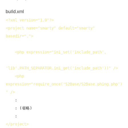
build.xml
<?
xml
version
="1.0"?>
<
project
name
="smarty" 
default
="smarty" 
basedir
=".">
<
php
expression
="ini_set('include_path',

'lib'.PATH_SEPARATOR.ini_get('include_path'))" />
<
php
expression
="require_once('S2Base/S2Base.phing.php')
" />
    :

    : (省略)

</
project
>