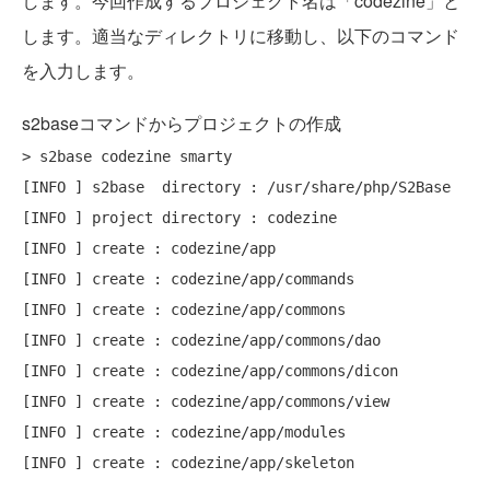
します。今回作成するプロジェクト名は「codezine」と
します。適当なディレクトリに移動し、以下のコマンド
を入力します。
s2baseコマンドからプロジェクトの作成
> s2base codezine smarty

[INFO ] s2base  directory : /usr/share/php/S2Base

[INFO ] project directory : codezine

[INFO ] create : codezine/app

[INFO ] create : codezine/app/commands

[INFO ] create : codezine/app/commons

[INFO ] create : codezine/app/commons/dao

[INFO ] create : codezine/app/commons/dicon

[INFO ] create : codezine/app/commons/view

[INFO ] create : codezine/app/modules

[INFO ] create : codezine/app/skeleton
