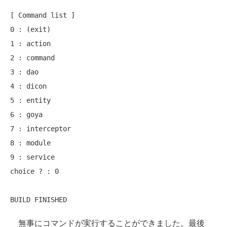
[ Command list ]

0 : (exit)

1 : action

2 : command

3 : dao

4 : dicon

5 : entity

6 : goya

7 : interceptor

8 : module

9 : service

choice ? : 0

無事にコマンドが実行することができました。最後