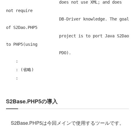
                      does not use XML; and does 
not require

                      DB-Driver knowledge. The goal 
of S2Dao.PHP5

                      project is to port Java S2Dao 
to PHP5(using

                      PDO).

    :

    : (省略)

S2Base.PHP5の導入
S2Base.PHP5は今回メインで使用するツールです。