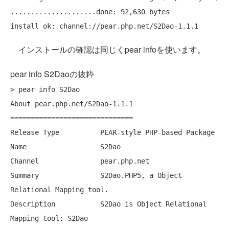
.....................done: 92,630 bytes

インストールの確認は同じくpear infoを使います。
pear info S2Daoの抜粋
> pear info S2Dao

About pear.php.net/S2Dao-1.1.1

==============================

Release Type          PEAR-style PHP-based Package

Name                  S2Dao

Channel               pear.php.net

Summary               S2Dao.PHP5, a Object 
Relational Mapping tool.

Description           S2Dao is Object Relational 
Mapping tool: S2Dao
