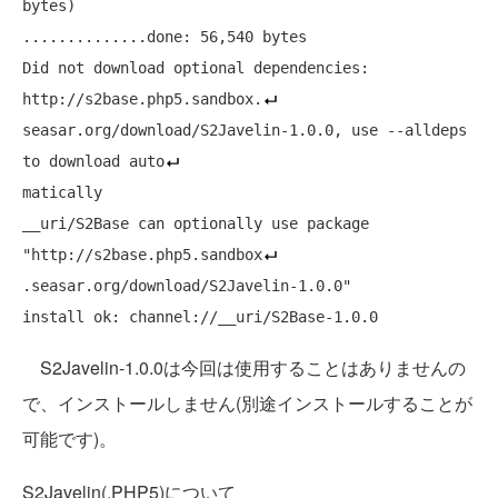
bytes)

..............done: 56,540 bytes

Did not download optional dependencies: 
http://s2base.php5.sandbox.
seasar.org/download/S2Javelin-1.0.0, use --alldeps 
to download auto
matically

__uri/S2Base can optionally use package 
"http://s2base.php5.sandbox
.seasar.org/download/S2Javelin-1.0.0"

S2Javelin-1.0.0は今回は使用することはありませんの
で、インストールしません(別途インストールすることが
可能です)。
S2Javelin(.PHP5)について