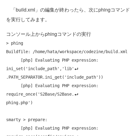
「build.xml」の編集が終わったら、次にphingコマンド
を実行してみます。
コンソール上からphingコマンドの実行
> phing

Buildfile: /home/hata/workspace/codezine/build.xml

      [php] Evaluating PHP expression: 
ini_set('include_path','lib'
.PATH_SEPARATOR.ini_get('include_path'))

      [php] Evaluating PHP expression: 
require_once('S2Base/S2Base.
phing.php')

smarty > prepare:

      [php] Evaluating PHP expression: 