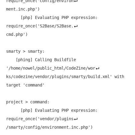
require_once('config/environ
ment.inc.php')

      [php] Evaluating PHP expression: 
require_once('S2Base/S2Base.
cmd.php')

smarty > smarty:

    [phing] Calling Buildfile 
'/home/nowel/public_html/CodeZine/wor
ks/codezine/vendor/plugins/smarty/build.xml' with 
target 'command'

project > command:

      [php] Evaluating PHP expression: 
require_once('vendor/plugins
/smarty/config/environment.inc.php')
