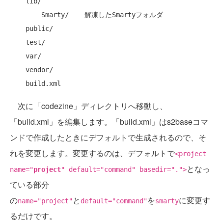
    lib/

        Smarty/    解凍したSmartyフォルダ

    public/

    test/

    var/

    vendor/

次に「codezine」ディレクトリへ移動し、
「build.xml」を編集します。「build.xml」はs2baseコマ
ンドで作成したときにデフォルトで生成されるので、そ
れを変更します。変更するのは、デフォルトで
<project
となっ
name="
project
" default="command" basedir=".">
ている部分
の
と
を
に変更す
name="project"
default="command"
smarty
るだけです。