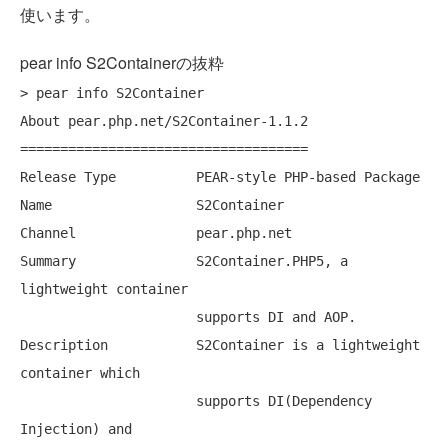
使います。
pear info S2Containerの抜粋
> pear info S2Container

About pear.php.net/S2Container-1.1.2

====================================

Release Type          PEAR-style PHP-based Package

Name                  S2Container

Channel               pear.php.net

Summary               S2Container.PHP5, a 
lightweight container

                      supports DI and AOP.

Description           S2Container is a lightweight 
container which

                      supports DI(Dependency 
Injection) and
