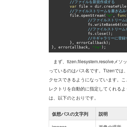
//ファイルを新規作成する
var
 file 
=
 dir
.
createFile
//ファイルストリームを書き込み
	file
.
openStream
(
"w"
,
func
//ファイルストリーム
		fs
.
writeBase64
(
co
//ファイルストリーム
		fs
.
close
();
//※ギャラリーに登録
},
 errorCallback
);
},
 errorCallback
,
"rw"
);
まず、tizen.filesystem.reso
っているのはパス名です。Tizenで
クセスできるようになっています。ここで
レクトリを自動的に指定してくれるよ
は、以下のとおりです。
仮想パスの文字列
説明
images
画像の場所