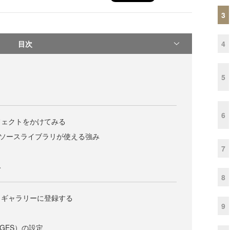
3
目次
4
5
6
フェクトをかけてみる
オープンソースライブラリが使える強み
7
み
8
、ギャラリーに登録する
9
EGES）の設定