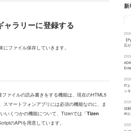
新
ギャラリーに登録する
2026
【P
広が
末にファイル保存していきます。
2026
AD
Ent
2026
IT
ンキ
ら直接ファイルの読み書きをする機能は、現在のHTML5
2026
、スマートフォンアプリには必須の機能なのに、ま
信頼
いいくつかの機能について、Tizenでは「
Tizen
AI
ScriptのAPIを用意しています。
2026
なぜ