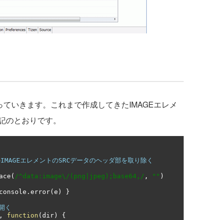
Iを触っていきます。これまで作成してきたIMAGEエレメ
記のとおりです。
のIMAGEエレメントのSRCデータのヘッダ部を取り除く
ace
(
/^data:image\/(png|jpeg);base64,/
,
""
)
console
.
error
(
e
)
}
開く
,
function
(
dir
)
{