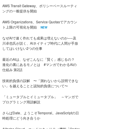
AWS Transit Gateway、ポリシーベースルーティ
ングの一般提供を開始
AWS Organizations、Service Quotasでアカウン
ト上限の可視化を開始
NEW
なぜAIで速く作れても成果は増えないのか──及
川卓也氏が説く、AIネイティブ時代に人間が手放
してはいけない2つの仕事
最近のAIは、なぜこんなに「賢く」感じるの？
進化の裏にあるモノとは #マンガでわかるAIの
仕組み 第2話
技術的負債の誤解 〜「測れないから説明できな
い」を越えることと認知的負債について〜
「ミュータブルとイミュータブル」 ～マンガで
プログラミング用語解説
さらばDate、ようこそTemporal。JavaScriptの日
時処理にどう向き合うか
Alibaba Cloud、コードセキュリティ機能「Qoder