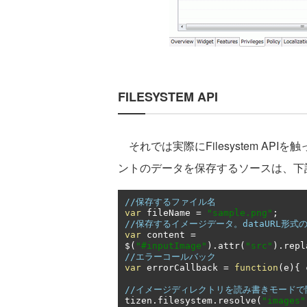
FILESYSTEM API
それでは実際にFilesystem AP
ントのデータを保存するソースは、下
//保存するファイル名
var
 fileName 
=
"sample.png"
;
//保存するイメージデータ。dataURL形式
var
 content 
=
$
(
"#inputImage"
).
attr
(
"src"
).
repl
//エラーコールバック
var
 errorCallback 
=
function
(
e
){
 
//イメージディレクトリを読み書きモードで
tizen
.
filesystem
.
resolve
(
"images"