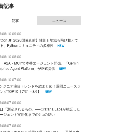
着記事
記事
ニュース
/08/10 09:00
yCon JP 2026開催直前】性別も地域も飛び越えて
る、Pythonコミュニティの多様性
NEW
/08/10 08:00
K・A2A・MCPで本番エージェント開発、「Gemini
erprise Agent Platform」が正式提供
NEW
/08/10 07:00
エンジニア注目トレンドを総まとめ！週間ニュースラ
ングTOP10【7/31～8/6】
NEW
/08/07 09:00
は「測定されるもの」──Grafana Labsが検証した
エージェント実用化までの6つの疑い
/08/07 08:00
AIで速く作れても成果は増えないのか──及川卓也