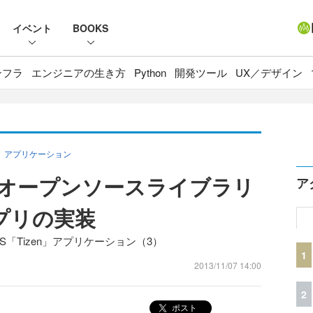
イベント
BOOKS
ンフラ
エンジニアの生き方
Python
開発ツール
UX／デザイン
n」アプリケーション
 APIやオープンソースライブラリ
ア
アプリの実装
S「Tizen」アプリケーション（3）
1
2013/11/07 14:00
2
ポスト