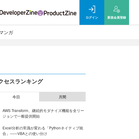
ログイン
新規
会員登録
マンガ
クセスランキング
今日
月間
AWS Transform、継続的モダナイズ機能を全リー
ジョンで一般提供開始
Excel分析の常識が変わる「Pythonネイティブ統
合」――VBAとの使い分け