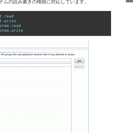
テムの読み書きの権限に対応しています。
t.read
t.write
stem.read
stem.write