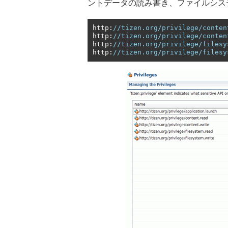
ントデータの読み書き、ファイルシス
http
:
//tizen.org/privilege/conten
http
:
//tizen.org/privilege/conten
http
:
//tizen.org/privilege/filesy
http
:
//tizen.org/privilege/filesy