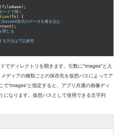
(
fileName
);
モードで開く
tion
(
fs
)
{
にbase64形式のデータを書き込む
ntent
);
を閉じる
する方法は下記参照
lveメソッドでディレクトリを開きます。引数に"images"と入
は、メディアの種類ごとの保存先を仮想パスによってア
”images”と指定すると、アプリ共通の画像ディ
うになります。仮想パスとして使用できる文字列