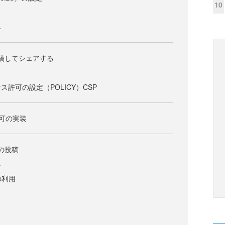
10
み
投稿してシェアする
許可の設定（POLICY）CSP
認可の実装
像の投稿
み
の利用