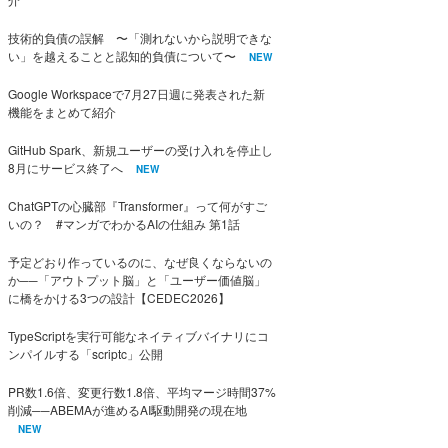
技術的負債の誤解 〜「測れないから説明できな
い」を越えることと認知的負債について〜
NEW
Google Workspaceで7月27日週に発表された新
機能をまとめて紹介
GitHub Spark、新規ユーザーの受け入れを停止し
8月にサービス終了へ
NEW
ChatGPTの心臓部『Transformer』って何がすご
いの？ #マンガでわかるAIの仕組み 第1話
予定どおり作っているのに、なぜ良くならないの
か──「アウトプット脳」と「ユーザー価値脳」
に橋をかける3つの設計【CEDEC2026】
TypeScriptを実行可能なネイティブバイナリにコ
ンパイルする「scriptc」公開
PR数1.6倍、変更行数1.8倍、平均マージ時間37%
削減──ABEMAが進めるAI駆動開発の現在地
NEW