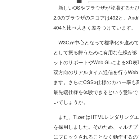
新しいOSやブラウザが登場するたび、よく
2.0のブラウザのスコアは492と、Andro
404と比べ大きく差をつけています。
W3Cが中心となって標準化を進めてい
として振る舞うために有用な仕様が多
ットのサポートやWeb GLによる3D表現
双方向のリアルタイム通信を行うWeb S
ます。さらにCSS3仕様のカバー率も
最先端仕様を体験できるという意味でも
いでしょうか。
また、TizenはHTMLレンダリング
を採用しました。そのため、マルチプ
にブロックされることなく動作するの