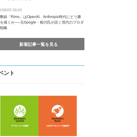
/08/05 09:00
議事録「Rimo」はOpenAI、Anthropic時代にどう勝
を描くか──元Google・相川氏が説く現代のプロダ
戦略
新着記事一覧を見る
ベント