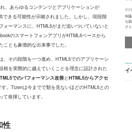
崩れ、あらゆるコンテンツとアプリケーションが
2026
提供できる可能性が示唆されました。しかし、現段階
AI
ち筋
フォーマンスに、HTML5がまだ追いついていないと
クト
bookのスマートフォンアプリがHTML5ベースから
たことも象徴的な出来事でした。
Sは、その段階を一つ進め、HTML5でのアプリケーシ
垣根を実際的に越えていくことを理念に設計された
イ
HTML5でのパフォーマンス改善
と
HTML5からアクセ
す。Tizenは今までで類を見ないほどのHTML5との
って発揮しています。
和性