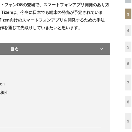
マートフォンOSの登場で、スマートフォンアプリ開発のあり方
Tizenは、今冬に日本でも端末の発売が予定されていま
3
Tizen向けのスマートフォンアプリを開発するための手法
制作を通じて先取りしていきたいと思います。
4
5
目次
6
7
en
親和性
8
9