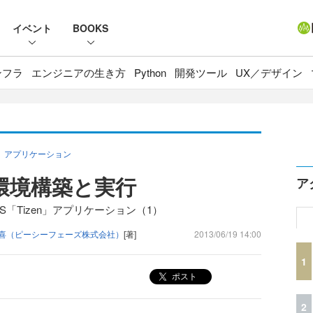
イベント
BOOKS
ンフラ
エンジニアの生き方
Python
開発ツール
UX／デザイン
n」アプリケーション
発環境構築と実行
ア
S「Tizen」アプリケーション（1）
勝喜（ピーシーフェーズ株式会社）
[著]
2013/06/19 14:00
1
ポスト
2