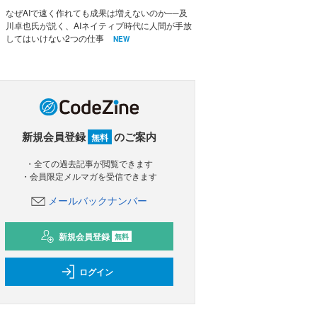
なぜAIで速く作れても成果は増えないのか──及
川卓也氏が説く、AIネイティブ時代に人間が手放
してはいけない2つの仕事
NEW
新規会員登録
のご案内
無料
・全ての過去記事が閲覧できます
・会員限定メルマガを受信できます
メールバックナンバー
新規会員登録
無料
ログイン