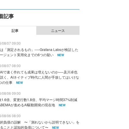
着記事
記事
ニュース
/08/07 09:00
は「測定されるもの」──Grafana Labsが検証した
エージェント実用化までの6つの疑い
NEW
/08/07 08:00
AIで速く作れても成果は増えないのか──及川卓也
説く、AIネイティブ時代に人間が手放してはいけな
つの仕事
NEW
/08/06 09:00
数1.6倍、変更行数1.8倍、平均マージ時間37%削減
ABEMAが進めるAI駆動開発の現在地
NEW
/08/06 08:00
的負債の誤解 〜「測れないから説明できない」を
ることと認知的負債について〜
NEW