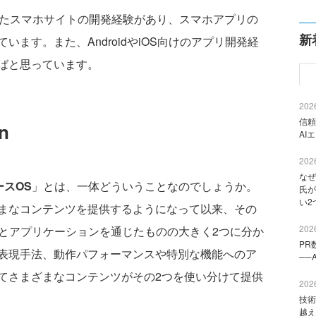
どを利用したスマホサイトの開発経験があり、スマホアプリの
新
ます。また、AndroidやiOS向けのアプリ開発経
ばと思っています。
2026
信頼
n
AI
2026
なぜ
ースOS
」とは、一体どういうことなのでしょうか。
氏が
い2
まなコンテンツを提供するようになって以来、その
2026
のとアプリケーションを通じたものの大きく2つに分か
PR
表現手法、動作パフォーマンスや特別な機能へのア
──
てさまざまなコンテンツがその2つを使い分けて提供
2026
技術
越え