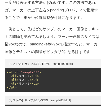
一度だけ表示する方法がお勧めです。この方法であれ
ば、マーカーの上下左右をpaddingプロパティで指定す
ることで、細かい位置調整が可能になります。
例として、先ほどのサンプルのマーカー画像とテキス
トの間隔を詰めてみましょう。マーカー画像のサイズは
幅9pxなので、padding-leftを9pxで指定すると、マーカー
画像とテキストの間隔がピッタリ0になるはずです。
［リスト04］サンプル03／HTML（sample03.html）
<ul
id
=
"sample03"
>
<li>
リスト1
</li>
<li>
リスト2
</li>
<li>
リスト3
</li>
</ul>
［リスト05］サンプル03／CSS（sample03.html）