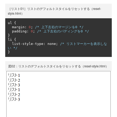
［リスト01］リストのデフォルトスタイルをリセットする（reset-
style.html）
ul 
{
  margin
:
0
;
/* 上下左右のマージンを0 */
  padding
:
0
;
/* 上下左右のパディングを0 */
}
li 
{
  list
-
style
-
type
:
 none
;
/* リストマーカーを表示しな
い */
}
図02：リストのデフォルトスタイルをリセットする（reset-style.html）