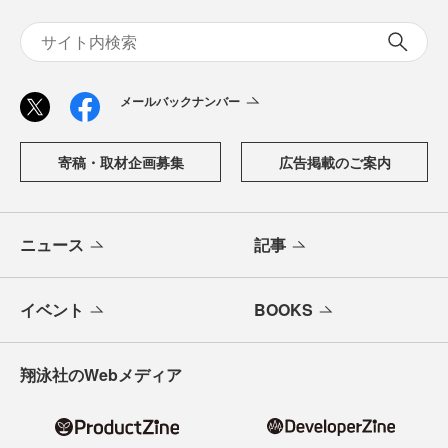
「CodeZine（コードジン）」は、株式会社翔泳社が運営す
る、開発者のための情報メディアです。テクノロジー入門
からAI活用、キャリアまで、ソフトウェア開発にかかわる
すべての人の学びと成長を支える最新情報と実践知をお届
けします。
メールバックナンバー
寄稿・取材企画募集
広告掲載のご案内
ニュース
記事