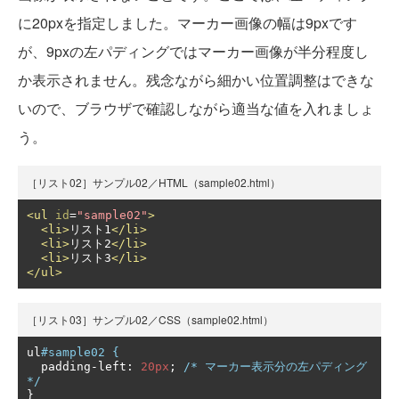
に20pxを指定しました。マーカー画像の幅は9pxです
が、9pxの左パディングではマーカー画像が半分程度し
か表示されません。残念ながら細かい位置調整はできな
いので、ブラウザで確認しながら適当な値を入れましょ
う。
［リスト02］サンプル02／HTML（sample02.html）
<ul
id
=
"sample02"
>
<li>
リスト1
</li>
<li>
リスト2
</li>
<li>
リスト3
</li>
</ul>
［リスト03］サンプル02／CSS（sample02.html）
ul
#sample02 {
  padding
-
left
:
20px
;
/* マーカー表示分の左パディング 
*/
}