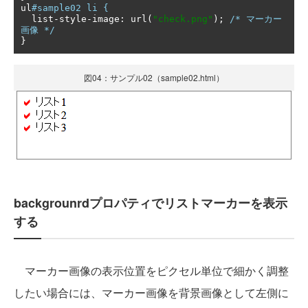
ul
#sample02 li {
  list
-
style
-
image
:
 url
(
"check.png"
);
/* マーカー
画像 */
}
図04：サンプル02（sample02.html）
backgrounrdプロパティでリストマーカーを表示
する
マーカー画像の表示位置をピクセル単位で細かく調整
したい場合には、マーカー画像を背景画像として左側に