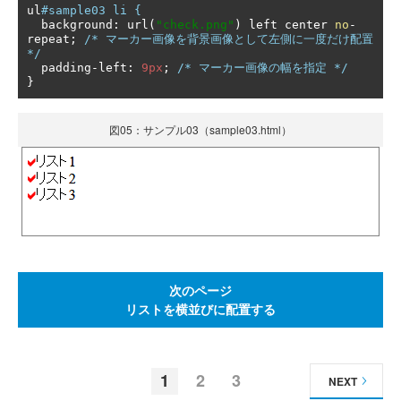
ul
#sample03 li {
  background
:
 url
(
"check.png"
)
 left center 
no
-
repeat
;
/* マーカー画像を背景画像として左側に一度だけ配置 
*/
  padding
-
left
:
9px
;
/* マーカー画像の幅を指定 */
}
図05：サンプル03（sample03.html）
次のページ
リストを横並びに配置する
1
2
3
NEXT