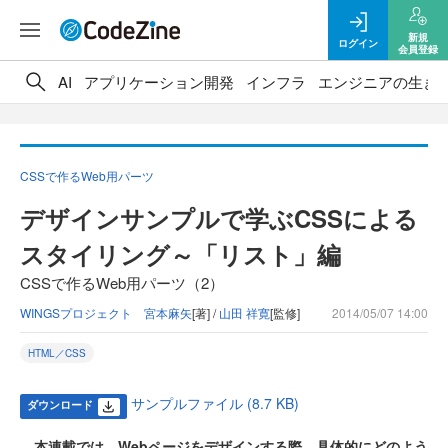
新規
ログイン
会員登録
AI
アプリケーション開発
インフラ
エンジニアの生き
CSSで作るWeb用パーツ
デザインサンプルで学ぶCSSによる
スタイリング～「リスト」編
CSSで作るWeb用パーツ（2）
WINGSプロジェクト 宮本麻矢
[著] /
山田 祥寛
[監修]
2014/05/07 14:00
HTML／CSS
サンプルファイル (8.7 KB)
ダウンロード
本連載では、Webページをデザインする際、具体的にどのよう