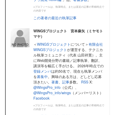
※プロフィールは、執筆時点、または直近の記事の寄稿時点で
の内容です
この著者の最近の執筆記事
WINGSプロジェクト 宮本麻矢（ミヤモト
マヤ）
＜
WINGSプロジェクト
について＞
有限会社
WINGSプロジェクト
が運営する、テクニカ
ル執筆コミュニティ（代表 山田祥寛）。主
にWeb開発分野の書籍／記事執筆、翻訳、
講演等を幅広く手がける。 2026年時点での
登録メンバ
は約50名で、現在も執筆メンバ
を
募集中
。興味のある方は、どしどし応募
頂きたい。
著書
、
記事
多数。
RSS
X:
@WingsPro_info
（公式）、
@WingsPro_info/wings
（メンバーリスト）
Facebook
※プロフィールは、執筆時点、または直近の記事の寄稿時点で
の内容です