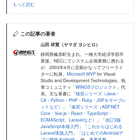
もっと読む
この記事の著者
山田 祥寛（ヤマダ ヨシヒロ）
静岡県榛原町生まれ。一橋大学経済学部卒
業後、NECにてシステム企画業務に携わる
が、2003年4月に念願かなってフリーライ
ターに転身。
Microsoft MVP
for Visual
Studio and Development Technologies。執
筆コミュニティ「
WINGSプロジェクト
」代
表。主な著書に「
独習シリーズ（Java・
C#・Python・PHP・Ruby・JSP＆サーブレ
ットなど）
」「
速習シリーズ（ASP.NET
Core・Vue.js・React・TypeScript・
ECMAScript、Laravelなど）
」「
改訂3版
JavaScript本格入門
」「
これからはじめる
Laravel実践入門
」「
はじめてのAndroidア
プリ開発 Kotlin編
」他、
著書多数
。