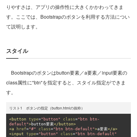
りやすさは、アプリの操作性に大きくかかわってきま
す。ここでは、Bootstrapのボタンを利用する方法につい
て説明します。
スタイル
Bootstrapのボタンはbutton要素／a要素／input要素の
class属性に"btn"を指定すると、スタイル指定ができま
す。
リスト1 ボタンの指定（button.htmlの抜粋）
<button
type
=
"button"
class
=
"btn btn-
default"
>
button要素
</button>
<a
href
=
"#"
class
=
"btn btn-default"
>
a要素
</a>
<input
type
=
"button"
class
=
"btn btn-default"