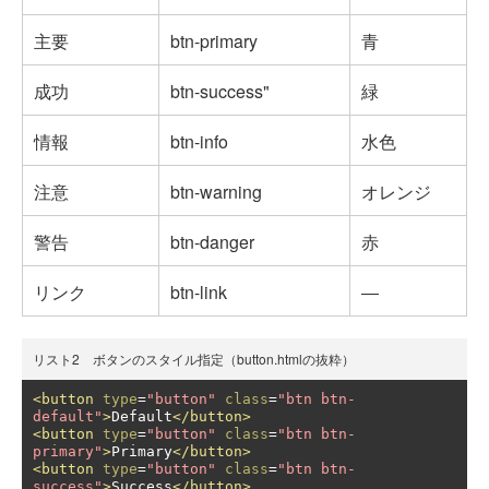
主要
btn-primary
青
成功
btn-success"
緑
情報
btn-info
水色
注意
btn-warning
オレンジ
警告
btn-danger
赤
リンク
btn-link
―
リスト2 ボタンのスタイル指定（button.htmlの抜粋）
<button
type
=
"button"
class
=
"btn btn-
default"
>
Default
</button>
<button
type
=
"button"
class
=
"btn btn-
primary"
>
Primary
</button>
<button
type
=
"button"
class
=
"btn btn-
success"
>
Success
</button>