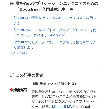
業務Webアプリケーションエンジニアのための
「Bootstrap」入門連載記事一覧
Bootstrapで画像をアルバムみたいにカッコよく表示し
よう
Bootstrapのモーダルダイアログやプログレスバーを使
ってユーザーにやさしいWebアプ...
Bootstrapでリスト／パネル／タブ使って情報をすっき
り整理しよう
もっと読む
この記事の著者
山田 祥寛（ヤマダ ヨシヒロ）
静岡県榛原町生まれ。一橋大学経済学部卒
業後、NECにてシステム企画業務に携わる
が、2003年4月に念願かなってフリーライ
ターに転身。
Microsoft MVP
for Visual