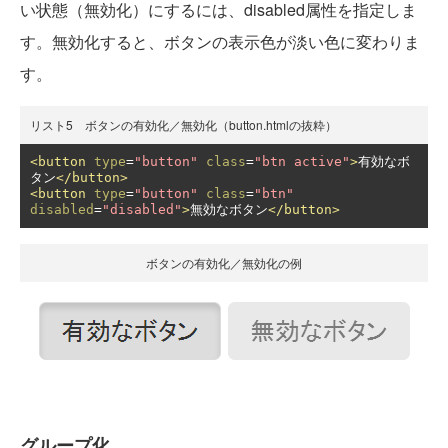
い状態（無効化）にするには、disabled属性を指定しま
す。無効化すると、ボタンの表示色が淡い色に変わりま
す。
リスト5 ボタンの有効化／無効化（button.htmlの抜粋）
<button
type
=
"button"
class
=
"btn active"
>
有効なボ
タン
</button>
<button
type
=
"button"
class
=
"btn"
disabled
=
"disabled"
>
無効なボタン
</button>
ボタンの有効化／無効化の例
グループ化