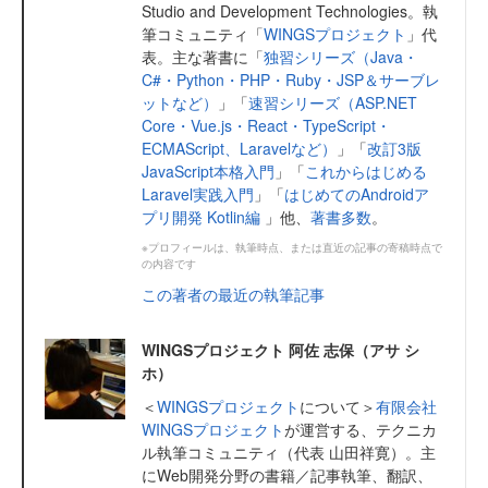
Studio and Development Technologies。執
筆コミュニティ「
WINGSプロジェクト
」代
表。主な著書に「
独習シリーズ（Java・
C#・Python・PHP・Ruby・JSP＆サーブレ
ットなど）
」「
速習シリーズ（ASP.NET
Core・Vue.js・React・TypeScript・
ECMAScript、Laravelなど）
」「
改訂3版
JavaScript本格入門
」「
これからはじめる
Laravel実践入門
」「
はじめてのAndroidア
プリ開発 Kotlin編
」他、
著書多数
。
※プロフィールは、執筆時点、または直近の記事の寄稿時点で
の内容です
この著者の最近の執筆記事
WINGSプロジェクト 阿佐 志保（アサ シ
ホ）
＜
WINGSプロジェクト
について＞
有限会社
WINGSプロジェクト
が運営する、テクニカ
ル執筆コミュニティ（代表 山田祥寛）。主
にWeb開発分野の書籍／記事執筆、翻訳、