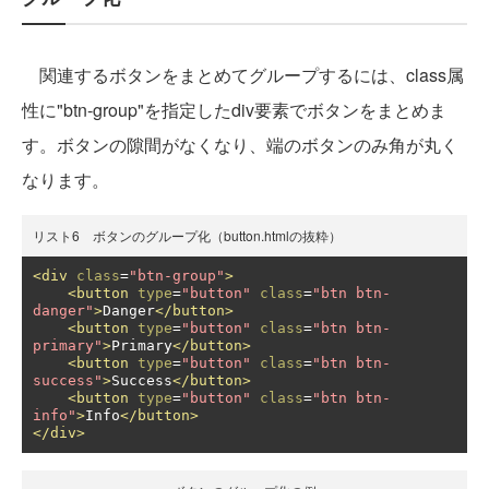
関連するボタンをまとめてグループするには、class属
性に"btn-group"を指定したdiv要素でボタンをまとめま
す。ボタンの隙間がなくなり、端のボタンのみ角が丸く
なります。
リスト6 ボタンのグループ化（button.htmlの抜粋）
<div
class
=
"btn-group"
>
<button
type
=
"button"
class
=
"btn btn-
danger"
>
Danger
</button>
<button
type
=
"button"
class
=
"btn btn-
primary"
>
Primary
</button>
<button
type
=
"button"
class
=
"btn btn-
success"
>
Success
</button>
<button
type
=
"button"
class
=
"btn btn-
info"
>
Info
</button>
</div>