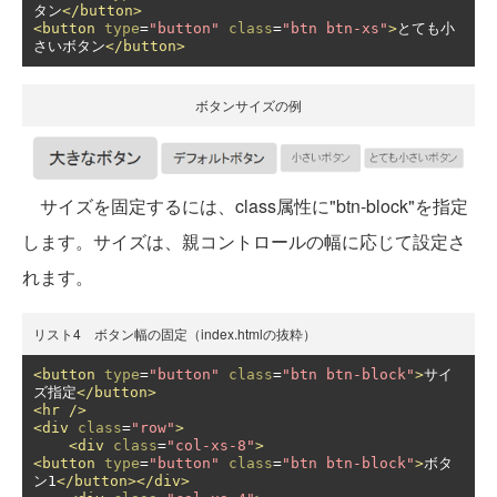
タン
</button>
<button
type
=
"button"
class
=
"btn btn-xs"
>
とても小
さいボタン
</button>
ボタンサイズの例
サイズを固定するには、class属性に"btn-block"を指定
します。サイズは、親コントロールの幅に応じて設定さ
れます。
リスト4 ボタン幅の固定（index.htmlの抜粋）
<button
type
=
"button"
class
=
"btn btn-block"
>
サイ
ズ指定
</button>
<hr
/>
<div
class
=
"row"
>
<div
class
=
"col-xs-8"
>
<button
type
=
"button"
class
=
"btn btn-block"
>
ボタ
ン1
</button></div>