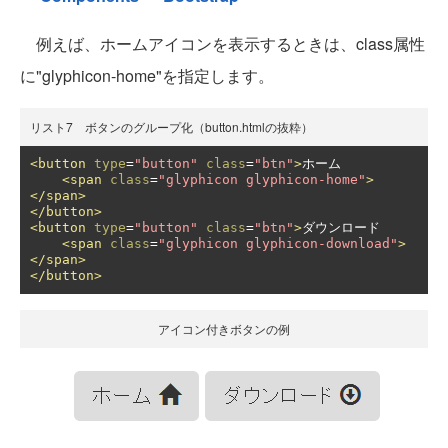
例えば、ホームアイコンを表示するときは、class属性
に"glyphicon-home"を指定します。
リスト7 ボタンのグループ化（button.htmlの抜粋）
<button
type
=
"button"
class
=
"btn"
>
ホーム

<span
class
=
"glyphicon glyphicon-home"
>
</span>
</button>
<button
type
=
"button"
class
=
"btn"
>
ダウンロード

<span
class
=
"glyphicon glyphicon-download"
>
</span>
</button>
アイコン付きボタンの例