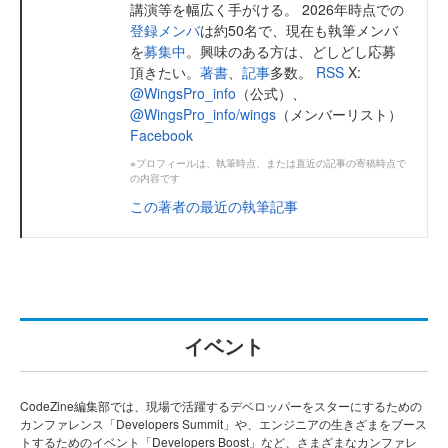
講演等を幅広く手がける。 2026年時点での
登録メンバ
は約50名で、現在も執筆メンバ
を
募集中
。興味のある方は、どしどし応募
頂きたい。
著書
、
記事
多数。
RSS
X:
@WingsPro_info
（公式）、
@WingsPro_info/wings
（メンバーリスト）
Facebook
※プロフィールは、執筆時点、または直近の記事の寄稿時点で
の内容です
この著者の最近の執筆記事
イベント
CodeZine編集部では、現場で活躍するデベロッパーをスターにするための
カンファレンス「Developers Summit」や、エンジニアの生きざまをブース
トするためのイベント「Developers Boost」など、さまざまなカンファレ