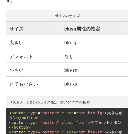
す。
ボタンのサイズ
サイズ
class属性の指定
大きい
btn-lg
デフォルト
なし
小さい
btn-sm
とても小さい
btn-xs
リスト3 ボタンのサイズ指定（button.htmlの抜粋）
<button
type
=
"button"
class
=
"btn btn-lg"
>
大きなボ
タン
</button>
<button
type
=
"button"
class
=
"btn"
>
デフォルトボタン
</button>
<button
type
=
"button"
class
=
"btn btn-sm"
>
小さいボ