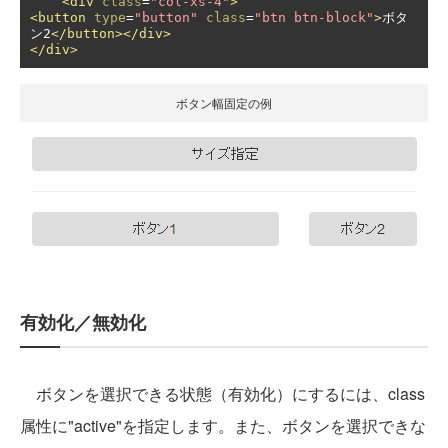
<div
class
=
"col-xs-4"
>
<button
type
=
"button"
class
=
"btn btn-block"
>
ボタ
ン2
</button></div>
</div>
ボタン幅固定の例
有効化／無効化
ボタンを選択できる状態（有効化）にするには、class
属性に"active"を指定します。また、ボタンを選択できな