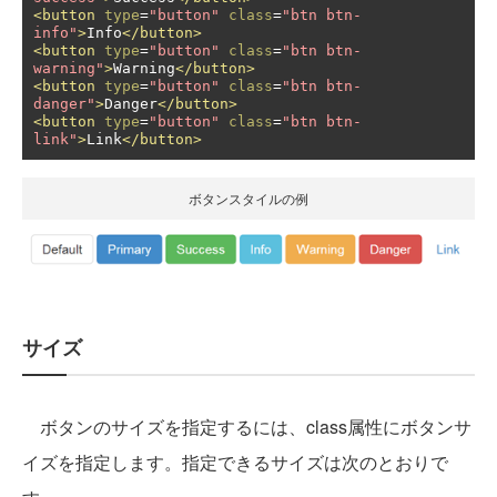
<button
type
=
"button"
class
=
"btn btn-
info"
>
Info
</button>
<button
type
=
"button"
class
=
"btn btn-
warning"
>
Warning
</button>
<button
type
=
"button"
class
=
"btn btn-
danger"
>
Danger
</button>
<button
type
=
"button"
class
=
"btn btn-
link"
>
Link
</button>
ボタンスタイルの例
サイズ
ボタンのサイズを指定するには、class属性にボタンサ
イズを指定します。指定できるサイズは次のとおりで