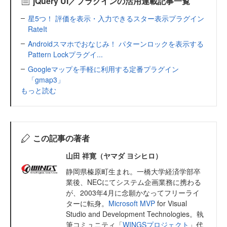
jQuery UI／プラグインの活用連載記事一覧
星5つ！ 評価を表示・入力できるスター表示プラグイン
RateIt
Androidスマホでおなじみ！ パターンロックを表示する
Pattern Lockプラグイ...
Googleマップを手軽に利用する定番プラグイン
「gmap3」
もっと読む
この記事の著者
山田 祥寛（ヤマダ ヨシヒロ）
静岡県榛原町生まれ。一橋大学経済学部卒
業後、NECにてシステム企画業務に携わる
が、2003年4月に念願かなってフリーライ
ターに転身。
Microsoft MVP
for Visual
Studio and Development Technologies。執
筆コミュニティ「
WINGSプロジェクト
」代