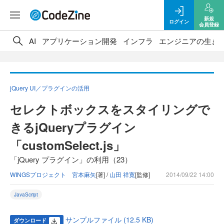
新規
ログイン
会員登録
AI
アプリケーション開発
インフラ
エンジニアの生き
jQuery UI／プラグインの活用
セレクトボックスをスタイリングで
きるjQueryプラグイン
「customSelect.js」
「jQuery プラグイン」の利用（23）
WINGSプロジェクト 宮本麻矢
[著] /
山田 祥寛
[監修]
2014/09/22 14:00
JavaScript
サンプルファイル (12.5 KB)
ダウンロード