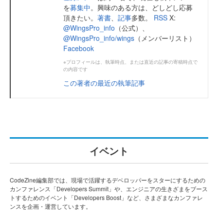
を
募集中
。興味のある方は、どしどし応募
頂きたい。
著書
、
記事
多数。
RSS
X:
@WingsPro_info
（公式）、
@WingsPro_info/wings
（メンバーリスト）
Facebook
※プロフィールは、執筆時点、または直近の記事の寄稿時点で
の内容です
この著者の最近の執筆記事
イベント
CodeZine編集部では、現場で活躍するデベロッパーをスターにするための
カンファレンス「Developers Summit」や、エンジニアの生きざまをブース
トするためのイベント「Developers Boost」など、さまざまなカンファレ
ンスを企画・運営しています。