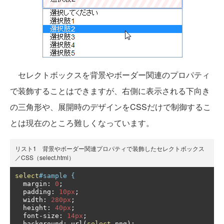
セレクトボックスを背景やボーダー関連のプロパティ
で装飾することはできますが、右側に表示される下向き
の三角形や、展開時のデザインをCSSだけで制御するこ
とは現在のところ難しくなっています。
リスト1 背景やボーダー関連プロパティで装飾したセレクトボックス
／CSS（select.html）
select
#sample {
  margin
:
0
;
  padding
:
10px
;
  width
:
280px
;
  height
:
40px
;
  font
-
size
:
14px
;
  background
:
 url
(
select
.
png
);