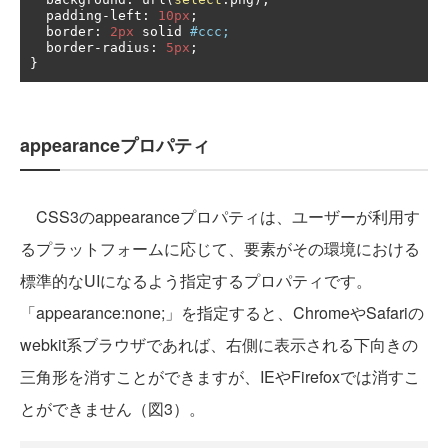
  padding
-
left
:
10px
;
  border
:
2px
 solid 
#ccc;
  border
-
radius
:
5px
;
}
appearanceプロパティ
CSS3のappearanceプロパティは、ユーザーが利用す
るプラットフォームに応じて、要素がその環境における
標準的なUIになるよう指定するプロパティです。
「appearance:none;」を指定すると、ChromeやSafariの
webkit系ブラウザであれば、右側に表示される下向きの
三角形を消すことができますが、IEやFirefoxでは消すこ
とができません（図3）。