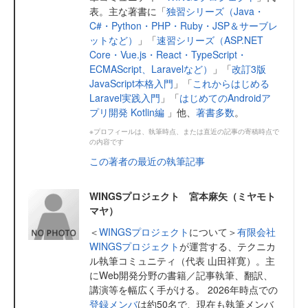
表。主な著書に「
独習シリーズ（Java・
C#・Python・PHP・Ruby・JSP＆サーブレ
ットなど）
」「
速習シリーズ（ASP.NET
Core・Vue.js・React・TypeScript・
ECMAScript、Laravelなど）
」「
改訂3版
JavaScript本格入門
」「
これからはじめる
Laravel実践入門
」「
はじめてのAndroidア
プリ開発 Kotlin編
」他、
著書多数
。
※プロフィールは、執筆時点、または直近の記事の寄稿時点で
の内容です
この著者の最近の執筆記事
WINGSプロジェクト 宮本麻矢（ミヤモト
マヤ）
＜
WINGSプロジェクト
について＞
有限会社
WINGSプロジェクト
が運営する、テクニカ
ル執筆コミュニティ（代表 山田祥寛）。主
にWeb開発分野の書籍／記事執筆、翻訳、
講演等を幅広く手がける。 2026年時点での
登録メンバ
は約50名で、現在も執筆メンバ