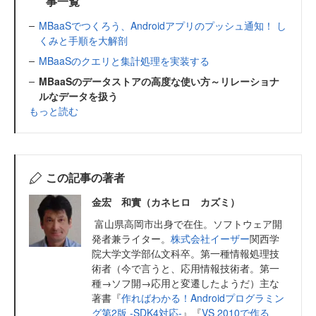
事一覧
MBaaSでつくろう、Androidアプリのプッシュ通知！ し
くみと手順を大解剖
MBaaSのクエリと集計処理を実装する
MBaaSのデータストアの高度な使い方～リレーショナ
ルなデータを扱う
もっと読む
この記事の著者
金宏 和實（カネヒロ カズミ）
富山県高岡市出身で在住。ソフトウェア開
発者兼ライター。
株式会社イーザー
関西学
院大学文学部仏文科卒。第一種情報処理技
術者（今で言うと、応用情報技術者。第一
種→ソフ開→応用と変遷したようだ）主な
著書『
作ればわかる！Androidプログラミン
グ第2版 -SDK4対応-
』『
VS 2010で作る