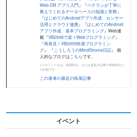
Web-DB アプリ入門
』『
ベテランが丁寧に
教えてくれるデータベースの知識と実務
』
『
はじめてのAndroidアプリ作成 センサー
活用とクラウド連携
』『
はじめてのAndroid
アプリ作成 基本プログラミング
』Web連
載『
VB2008で楽々Webプログラミング
』
『
再発見！VB2005快適プログラミン
グ
』 『
こうしろうのMindStroms日記
』 個
人的なブログは
こちら
です。
※プロフィールは、執筆時点、または直近の記事の寄稿時点で
の内容です
この著者の最近の執筆記事
イベント