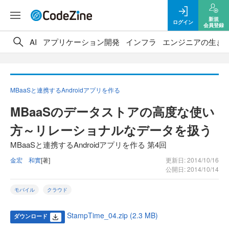
新規
ログイン
会員登録
AI
アプリケーション開発
インフラ
エンジニアの生き
MBaaSと連携するAndroidアプリを作る
MBaaSのデータストアの高度な使い
方～リレーショナルなデータを扱う
MBaaSと連携するAndroidアプリを作る 第4回
金宏 和實
[著]
更新日: 2014/10/16
公開日: 2014/10/14
モバイル
クラウド
StampTime_04.zip (2.3 MB)
ダウンロード