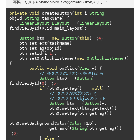
［再掲］リスト4 MainActivity.javaのcreateButtonメソッド
private
void
 createButton
(
int
 i
,
String
objId
,
String
 taskName
)
{
LinearLayout
LLayout
=
(
LinearLayout
)
findViewById
(
R
.
id
.
main_layout
);
Button
 btn 
=
new
Button
(
this
);
（
4
）
    btn
.
setText
(
taskName
);
    btn
.
setTag
(
objId
);
    btn
.
setId
(
i
+
1
);
    btn
.
setOnClickListener
(
new
OnClickListener
()
{
public
void
 onClick
(
View
 v
)
{
// 各タスクのボタンが押されたら
Button
 btn0 
=
(
Button
)
findViewById
(
0
);
（
5
）
if
(
btn0
.
getTag
()
==
null
)
{
// タスクが未選択のとき
// タスク名とObjIdのセット
Button
 btn 
=
(
Button
)
v
;
                btn0
.
setText
(
btn
.
getText
());
                btn0
.
setTag
(
btn
.
getTag
());
btn0
.
setBackgroundColor
(
Color
.
RED
);
                getTask
((
String
)
btn
.
getTag
());
（
6
）
}
else
{