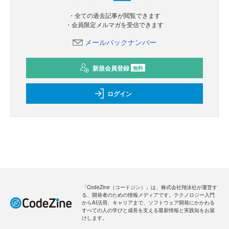
・全ての過去記事が閲覧できます
・会員限定メルマガを受信できます
メールバックナンバー
新規会員登録
無料
ログイン
「CodeZine（コードジン）」は、株式会社翔泳社が運営す
る、開発者のための情報メディアです。テクノロジー入門
からAI活用、キャリアまで、ソフトウェア開発にかかわる
すべての人の学びと成長を支える最新情報と実践知をお届
けします。