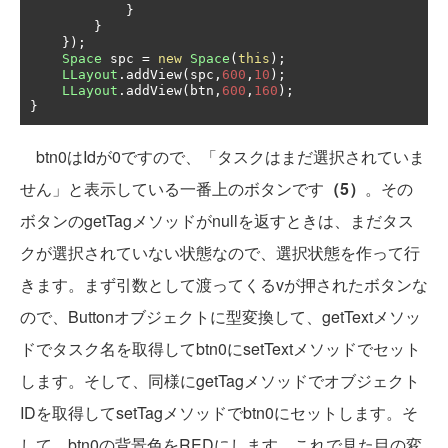
}
}
});
Space
 spc 
=
new
Space
(
this
);
LLayout
.
addView
(
spc
,
600
,
10
);
LLayout
.
addView
(
btn
,
600
,
160
);
}
btn0はIdが0ですので、「タスクはまだ選択されていま
せん」と表示している一番上のボタンです
（5）
。その
ボタンのgetTagメソッドがnullを返すときは、まだタス
クが選択されていない状態なので、選択状態を作って行
きます。まず引数として渡ってくるvが押されたボタンな
ので、Buttonオブジェクトに型変換して、getTextメソッ
ドでタスク名を取得してbtn0にsetTextメソッドでセット
します。そして、同様にgetTagメソッドでオブジェクト
IDを取得してsetTagメソッドでbtn0にセットします。そ
して、btn0の背景色をREDにします。これで見た目の変