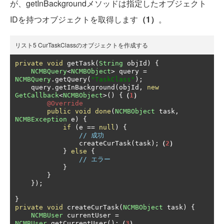
が、getInBackgroundメソッドは指定したオブジェクト
IDを持つオブジェクトを取得します
（1）
。
リスト5 CurTaskClassのオブジェクトを作成する
private
void
 getTask
(
String
 objId
)
{
NCMBQuery
<
NCMBObject
>
 query 
=
NCMBQuery
.
getQuery
(
"TaskClass"
);
    query
.
getInBackground
(
objId
,
new
GetCallback
<
NCMBObject
>()
{
（
1
）
@Override
public
void
done
(
NCMBObject
 task
,
NCMBException
 e
)
{
if
(
e 
==
null
)
{
// 成功
                createCurTask
(
task
);
（
2
）
}
else
{
// エラー
}
}
});
}
private
void
 createCurTask
(
NCMBObject
 task
)
{
NCMBUser
 currentUser 
=
NCMBUser
.
getCurrentUser
();
（
3
）