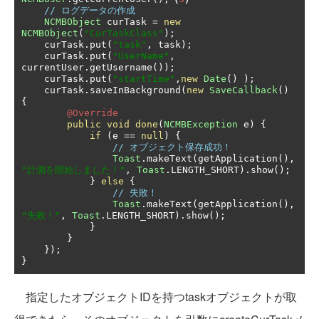
// ログデータの作成
NCMBObject
 curTask 
=
new
NCMBObject
(
"CurTaskClass"
);
    curTask
.
put
(
"task"
,
 task
);
    curTask
.
put
(
"UserName"
,
currentUser
.
getUsername
());
    curTask
.
put
(
"startTime"
,
new
Date
()
);
    curTask
.
saveInBackground
(
new
SaveCallback
()
{
@Override
public
void
done
(
NCMBException
 e
)
{
if
(
e 
==
null
)
{
// オブジェクト保存成功！
Toast
.
makeText
(
getApplication
(),
"計測を開始しました！"
,
Toast
.
LENGTH_SHORT
).
show
();
}
else
{
// 失敗！
Toast
.
makeText
(
getApplication
(),
"失敗！"
,
Toast
.
LENGTH_SHORT
).
show
();
}
}
});
}
指定したオブジェクトIDを持つtaskオブジェクトが取