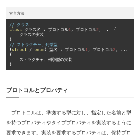
宣言方法
// クラス
class
クラス名
:
プロトコル
1
,
プロトコル
2
,
...
{
クラスの実装
}
// ストラクチャ、列挙型
(
struct
/
enum
)
型名
:
プロトコル
1
,
プロトコル
2
,
...
{
ストラクチャ、列挙型の実装
}
プロトコルとプロパティ
プロトコルは、準拠する型に対し、指定した名前と型
を持つプロパティやタイププロパティを実装するように
要求できます。実装を要求するプロパティは、保持プロ