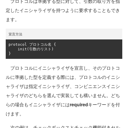
プロトコルは準拠する型に対して、引数の取り方を指
定したイニシャライザを持つように要求することもでき
ます。
宣言方法
protocol 
プロトコル名
{
    init
(引数のリスト)
}
プロトコルにイニシャライザを宣言し、そのプロトコ
ルに準拠した型を定義する際には、プロトコルのイニシ
ャライザは指定イニシャライザ、コンビニエンスイニシ
ャライザのどちらを選んで実装しても構いません。どち
らの場合もイニシャライザには
required
キーワードを付
けます。
次の例は、チェックボックスとチェック機能付きセル