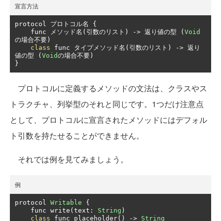
宣言方法
protocol 
プロトコル名
{
    func 
メソッド名(引数のリスト)
->
返り値の型
(
Void
の場合不要)
class
 func 
タイプメソッド名(引数のリスト)
->
返り
値の型
(
Void
の場合不要)
}
プロトコルに定義するメソッドの文法は、クラスやス
トラクチャ、列挙型のそれと同じです。1つだけ注意点
として、プロトコルに宣言されたメソッドにはデフォル
ト引数を持たせることができません。
それでは例を見てみましょう。
例
protocol 
Writable
{
    func write
(
text
:
String
)
class
 func placeholder
()
->
String