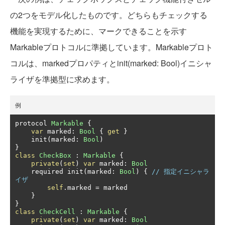
の2つをモデル化したものです。どちらもチェックする
機能を実現するために、マークできることを示す
Markableプロトコルに準拠しています。Markableプロト
コルは、markedプロパティとinit(marked: Bool)イニシャ
ライザを準拠型に求めます。
例
protocol 
Markable
{
var
 marked
:
Bool
{
get
}
    init
(
marked
:
Bool
)
}
class
CheckBox
:
Markable
{
private
(
set
)
var
 marked
:
Bool
    required init
(
marked
:
Bool
)
{
// 指定イニシャラ
イザ
self
.
marked 
=
 marked

}
}
class
CheckCell
:
Markable
{
private
(
set
)
var
 marked
:
Bool