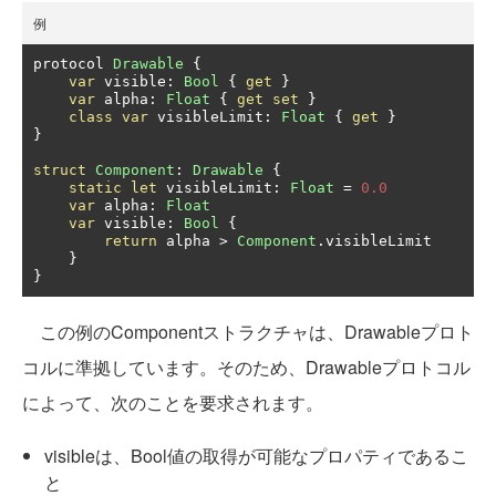
例
protocol 
Drawable
{
var
 visible
:
Bool
{
get
}
var
 alpha
:
Float
{
get
set
}
class
var
 visibleLimit
:
Float
{
get
}
}
struct
Component
:
Drawable
{
static
let
 visibleLimit
:
Float
=
0.0
var
 alpha
:
Float
var
 visible
:
Bool
{
return
 alpha 
>
Component
.
visibleLimit

}
}
この例のComponentストラクチャは、Drawableプロト
コルに準拠しています。そのため、Drawableプロトコル
によって、次のことを要求されます。
visibleは、Bool値の取得が可能なプロパティであるこ
と