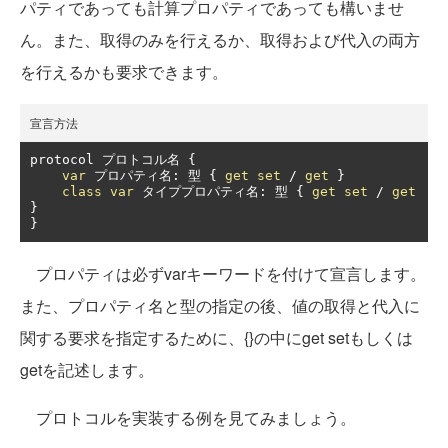
パティであっても計算プロパティであっても構いませ
ん。また、取得のみを行えるか、取得および代入の両方
を行えるかも要求できます。
宣言方法
protocol 
プロトコル名
{
var
プロパティ名:
型
{
get
set
/
get
}
class
var
タイププロパティ名:
型
{
get
set
/
get
}
}
プロパティは必ずvarキーワードを付けて宣言します。
また、プロパティ名と型の指定の後、値の取得と代入に
関する要求を指定するために、{}の中にget setもしくは
getを記述します。
プロトコルを実装する例を見てみましょう。