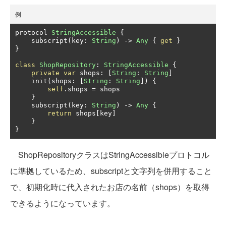
例
protocol 
StringAccessible
{
    subscript
(
key
:
String
)
->
Any
{
get
}
}
class
ShopRepository
:
StringAccessible
{
private
var
 shops
:
[
String
:
String
]
    init
(
shops
:
[
String
:
String
])
{
self
.
shops 
=
 shops

}
    subscript
(
key
:
String
)
->
Any
{
return
 shops
[
key
]
}
}
ShopRepositoryクラスはStringAccessibleプロトコル
に準拠しているため、subscriptと文字列を併用すること
で、初期化時に代入されたお店の名前（shops）を取得
できるようになっています。