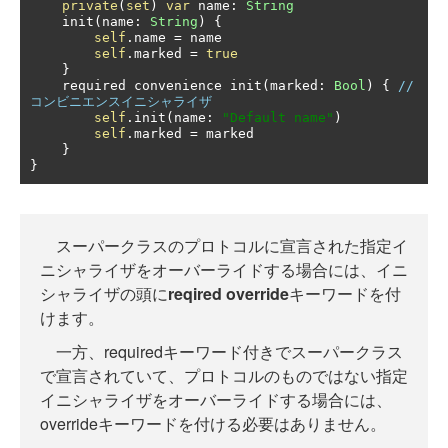
private
(
set
)
var
 name
:
String
    init
(
name
:
String
)
{
self
.
name 
=
 name

self
.
marked 
=
true
}
    required convenience init
(
marked
:
Bool
)
{
// 
コンビニエンスイニシャライザ
self
.
init
(
name
:
"Default name"
)
self
.
marked 
=
 marked

}
}
スーパークラスのプロトコルに宣言された指定イ
ニシャライザをオーバーライドする場合には、イニ
シャライザの頭に
reqired override
キーワードを付
けます。
一方、requiredキーワード付きでスーパークラス
で宣言されていて、プロトコルのものではない指定
イニシャライザをオーバーライドする場合には、
overrideキーワードを付ける必要はありません。