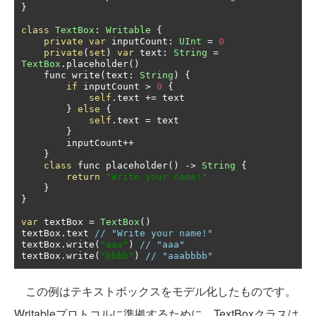
}
class
TextBox
:
Writable
{
private
var
 inputCount
:
UInt
=
0
private
(
set
)
var
 text
:
String
=
TextBox
.
placeholder
()
    func write
(
text
:
String
)
{
if
 inputCount 
>
0
{
self
.
text 
+=
 text

}
else
{
self
.
text 
=
 text

}
        inputCount
++
}
class
 func placeholder
()
->
String
{
return
"Write your name!"
}
}
var
 textBox 
=
TextBox
()
textBox
.
text 
// "Write your name!"
textBox
.
write
(
"aaa"
)
// "aaa"
textBox
.
write
(
"bbbb"
)
// "aaabbbb"
この例はテキストボックスをモデル化したものです。
Writableプロトコルに準拠するために、TextBoxクラスは