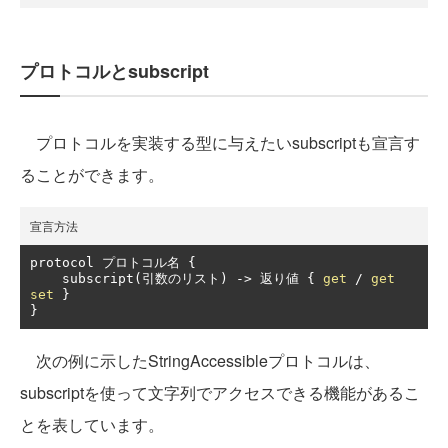
プロトコルとsubscript
プロトコルを実装する型に与えたいsubscriptも宣言す
ることができます。
宣言方法
protocol 
プロトコル名
{
    subscript
(引数のリスト)
->
返り値
{
get
/
get
set
}
}
次の例に示したStringAccessibleプロトコルは、
subscriptを使って文字列でアクセスできる機能があるこ
とを表しています。