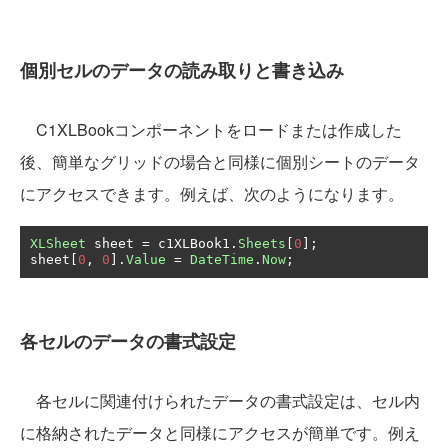
個別セルのデータの読み取りと書き込み
C1XLBookコンポーネントをロードまたは作成した
後、簡単なグリッドの場合と同様に個別シートのデータ
にアクセスできます。例えば、次のようになります。
XLSheet
 sheet 
=
 c1XLBook1
.
Sheets
[
0
];
sheet
[
0
,
0
].
Value
=
DateTime
.
Now
;
各セルのデータの書式設定
各セルに関連付けられたデータの書式設定は、セル内
に格納されたデータと同様にアクセスが簡単です。例え