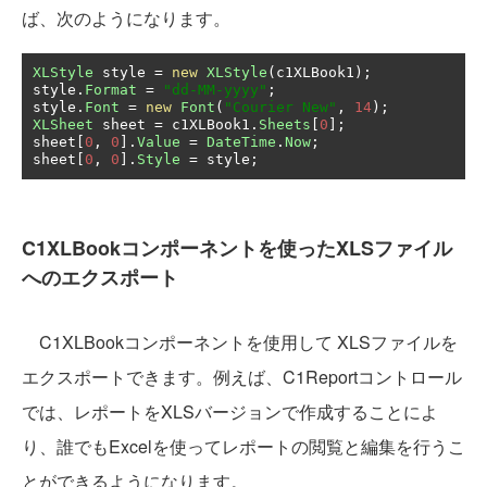
ば、次のようになります。
XLStyle
 style 
=
new
XLStyle
(
c1XLBook1
);
style
.
Format
=
"dd-MM-yyyy"
;
style
.
Font
=
new
Font
(
"Courier New"
,
14
);
XLSheet
 sheet 
=
 c1XLBook1
.
Sheets
[
0
];
sheet
[
0
,
0
].
Value
=
DateTime
.
Now
;
sheet
[
0
,
0
].
Style
=
 style
;
C1XLBookコンポーネントを使ったXLSファイル
へのエクスポート
C1XLBookコンポーネントを使用して XLSファイルを
エクスポートできます。例えば、C1Reportコントロール
では、レポートをXLSバージョンで作成することによ
り、誰でもExcelを使ってレポートの閲覧と編集を行うこ
とができるようになります。