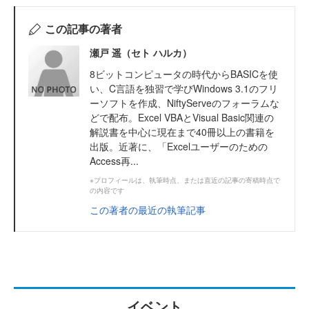
この記事の著者
瀬戸 遥（セト ハルカ）
8ビットコンピュータの時代からBASICを使
い、C言語を独習で学びWindows 3.1のフリ
ーソフトを作成、NiftyServeのフォーラムな
どで配布。Excel VBAとVisual Basic関連の
解説書を中心に現在まで40冊以上の書籍を
出版。近著に、「Excelユーザーのための
Access再...
※プロフィールは、執筆時点、または直近の記事の寄稿時点で
の内容です
この著者の最近の執筆記事
イベント