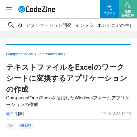
新規
ログイン
会員登録
AI
アプリケーション開発
インフラ
エンジニアの生き
ComponentZine（ComponentOne）
テキストファイルをExcelのワーク
シートに変換するアプリケーション
の作成
ComponentOne Studioを活用したWindowsフォームアプリケ
ーションの作成
瀬戸 遥
[著]
2014/12/25 16:25
C#
VB.NET