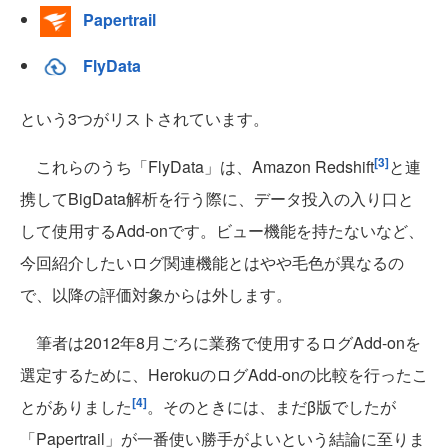
Papertrail
FlyData
という3つがリストされています。
[3]
これらのうち「FlyData」は、Amazon Redshift
と連
携してBigData解析を行う際に、データ投入の入り口と
して使用するAdd-onです。ビュー機能を持たないなど、
今回紹介したいログ関連機能とはやや毛色が異なるの
で、以降の評価対象からは外します。
筆者は2012年8月ごろに業務で使用するログAdd-onを
選定するために、HerokuのログAdd-onの比較を行ったこ
[4]
とがありました
。そのときには、まだβ版でしたが
「Papertrail」が一番使い勝手がよいという結論に至りま