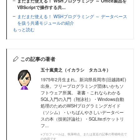
まだまだ使える！ WSHプログラミング ～ Office製品を
VBScriptで操作する共...
まだまだ使える！ WSHプログラミング ～ データベース
を扱う共通モジュールの紹介
もっと読む
この記事の著者
五十嵐貴之（イカラシ タカユキ）
1975年2月生まれ。新潟県長岡市(旧越路町)
出身。フリープログラミング団体いかちソ
フトウェア所属。 著書・これならわかる
SQL入門の入門（翔泳社）・Windows自動
処理のためのWSHプログラミングガイド
（ソシム）・いちばんやさしいデータベー
スの本（技術評論社）・SQLiteポケットリ
フ...
※プロフィールは、執筆時点、または直近の記事の寄稿時点で
の内容です