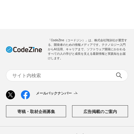
「CodeZine（コードジン）」は、株式会社翔泳社が運営す
る、開発者のための情報メディアです。テクノロジー入門
からAI活用、キャリアまで、ソフトウェア開発にかかわる
すべての人の学びと成長を支える最新情報と実践知をお届
けします。
メールバックナンバー
寄稿・取材企画募集
広告掲載のご案内