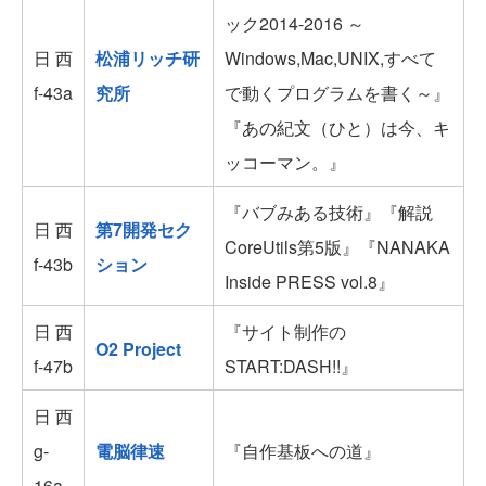
ック2014-2016 ～
日 西
松浦リッチ研
Windows,Mac,UNIX,すべて
f-43a
究所
で動くプログラムを書く～』
『あの紀文（ひと）は今、キ
ッコーマン。』
『バブみある技術』『解説
日 西
第7開発セク
CoreUtils第5版』『NANAKA
f-43b
ション
Inside PRESS vol.8』
日 西
『サイト制作の
O2 Project
f-47b
START:DASH!!』
日 西
g-
電脳律速
『自作基板への道』
16a