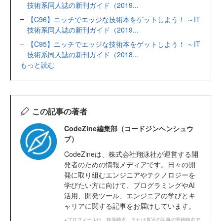
技術系同人誌の新刊ガイド（2019...
【C96】ニッチでエッジな技術本をゲットしよう！ ～IT
技術系同人誌の新刊ガイド（2019...
【C95】ニッチでエッジな技術本をゲットしよう！ ～IT
技術系同人誌の新刊ガイド（2018...
もっと読む
この記事の著者
CodeZine編集部（コードジンヘンシュウ
ブ）
CodeZineは、株式会社翔泳社が運営する開
発者のための情報メディアです。日々の開
発に取り組むエンジニアやテクノロジーを
学びたい方に向けて、プログラミングやAI
活用、開発ツール、エンジニアの学びとキ
ャリアに関する記事をお届けしています。
※プロフィールは、執筆時点、または直近の記事の寄稿時点で