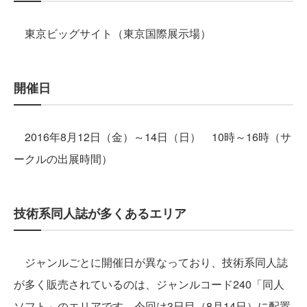
東京ビッグサイト（東京国際展示場）
開催日
2016年8月12日（金）～14日（日） 10時～16時（サ
ークルの出展時間）
技術系同人誌が多くあるエリア
ジャンルごとに開催日が異なっており、技術系同人誌
が多く販売されているのは、ジャンルコード240「同人
ソフト」のエリアです。今回は3日目（8月14日）に配置