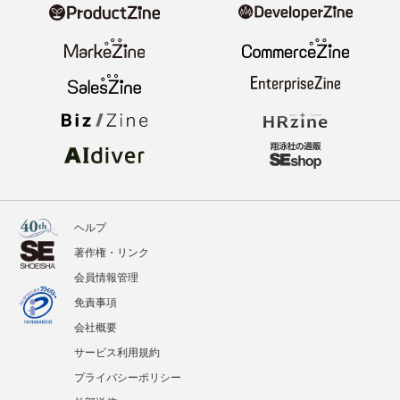
ヘルプ
著作権・リンク
会員情報管理
免責事項
会社概要
サービス利用規約
プライバシーポリシー