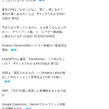
NEW
最近のAIは、なぜこんなに「賢く」感じるの？
進化の裏にあるモノとは #マンガでわかるAIの
仕組み 第2話
予定どおり作っているのに、なぜ良くならないの
か──「アウトプット脳」と「ユーザー価値脳」
に橋をかける3つの設計【CEDEC2026】
Amazon DynamoDBがベクター検索の一般提供を
開始
NEW
ChatGPTの心臓部『Transformer』って何がすご
いの？ #マンガでわかるAIの仕組み 第1話
信頼は「測定されるもの」──Grafana Labsが検
証したAIエージェント実用化までの6つの疑い
NEW
AWS、7月27日週に発表した新機能をまとめて紹
介
Google Classroom、Geminiでルーブリック自動
生成機能を追加
NEW