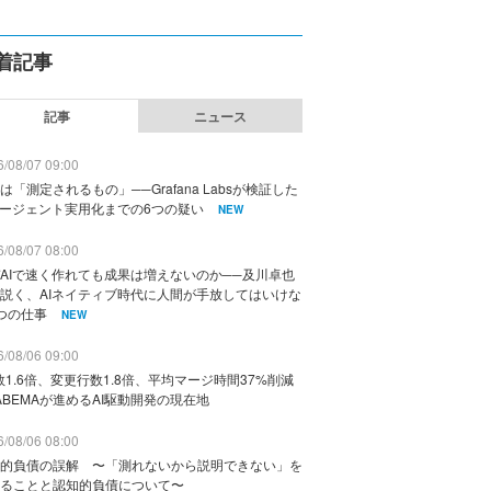
着記事
記事
ニュース
/08/07 09:00
は「測定されるもの」──Grafana Labsが検証した
エージェント実用化までの6つの疑い
NEW
/08/07 08:00
AIで速く作れても成果は増えないのか──及川卓也
説く、AIネイティブ時代に人間が手放してはいけな
つの仕事
NEW
/08/06 09:00
数1.6倍、変更行数1.8倍、平均マージ時間37%削減
ABEMAが進めるAI駆動開発の現在地
/08/06 08:00
的負債の誤解 〜「測れないから説明できない」を
ることと認知的負債について〜