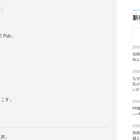
野」
新
 Pub」
2026
信頼
AI
」
2026
なぜ
氏が
い2
っこす」
2026
PR
──
2026
技術
工房」
越え