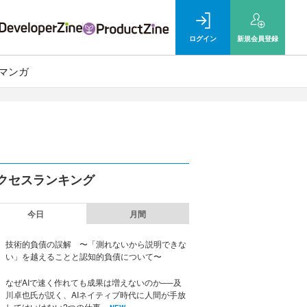
ログイン
新規
会員登録
マンガ
クセスランキング
今日
月間
技術的負債の誤解 〜「測れないから説明できな
い」を越えることと認知的負債について〜
なぜAIで速く作れても成果は増えないのか──及
川卓也氏が説く、AIネイティブ時代に人間が手放
してはいけない2つの仕事