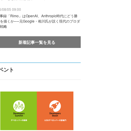
/08/05 09:00
議事録「Rimo」はOpenAI、Anthropic時代にどう勝
を描くか──元Google・相川氏が説く現代のプロダ
戦略
新着記事一覧を見る
ベント