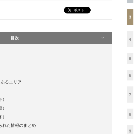
ポスト
3
目次
4
5
6
くあるエリア
7
冬）
夏）
8
冬）
寄せられた情報のまとめ
9