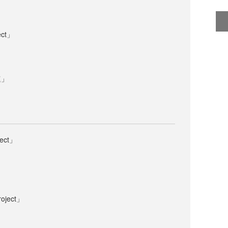
ct」
速」
ect」
ject」