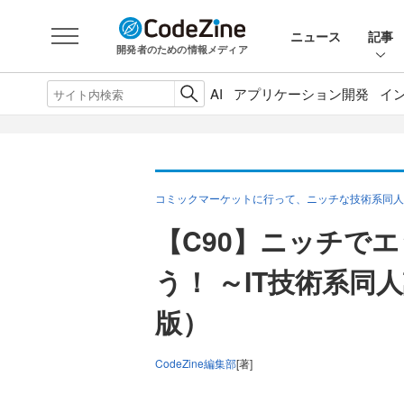
ニュース
記事
開発者のための情報メディア
AI
アプリケーション開発
イ
コミックマーケットに行って、ニッチな技術系同人
【C90】ニッチで
う！ ～IT技術系同
版）
CodeZine編集部
[著]