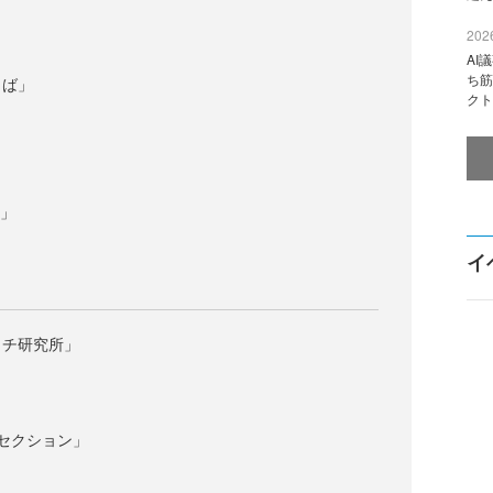
2026
AI
ち筋
きば」
クト
d」
イ
ッチ研究所」
セクション」