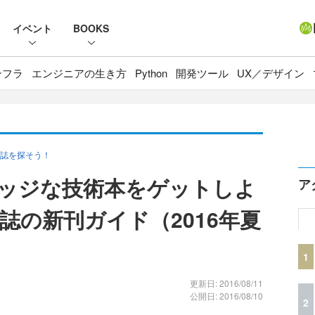
イベント
BOOKS
ンフラ
エンジニアの生き方
Python
開発ツール
UX／デザイン
誌を探そう！
エッジな技術本をゲットしよ
ア
人誌の新刊ガイド（2016年夏
1
更新日: 2016/08/11
公開日: 2016/08/10
2