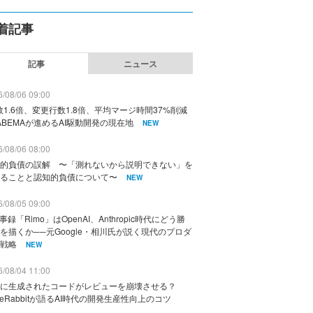
着記事
記事
ニュース
/08/06 09:00
数1.6倍、変更行数1.8倍、平均マージ時間37%削減
ABEMAが進めるAI駆動開発の現在地
NEW
/08/06 08:00
的負債の誤解 〜「測れないから説明できない」を
ることと認知的負債について〜
NEW
/08/05 09:00
議事録「Rimo」はOpenAI、Anthropic時代にどう勝
を描くか──元Google・相川氏が説く現代のプロダ
戦略
NEW
/08/04 11:00
に生成されたコードがレビューを崩壊させる？
deRabbitが語るAI時代の開発生産性向上のコツ