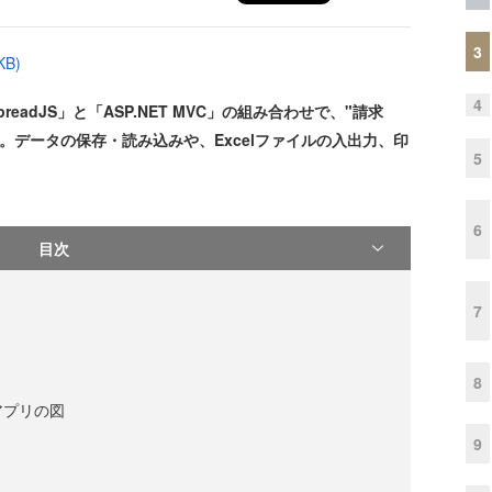
3
B)
4
preadJS」と「ASP.NET MVC」の組み合わせで、"請求
。データの保存・読み込みや、Excelファイルの入出力、印
5
6
目次
7
8
アプリの図
9