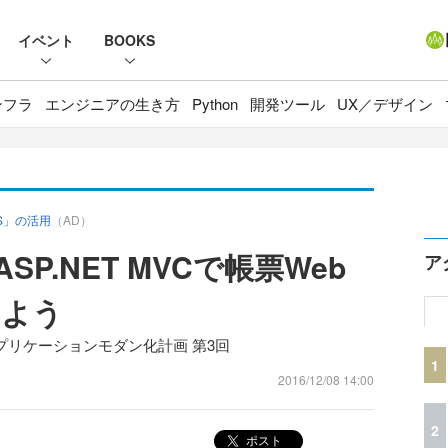
イベント
BOOKS
ンフラ
エンジニアの生き方
Python
開発ツール
UX／デザイン
JS」の活用
（AD）
ASP.NET MVCで帳票Web
ア
みよう
ebアプリケーションモダン化計画 第3回
1
2016/12/08 14:00
2
ポスト