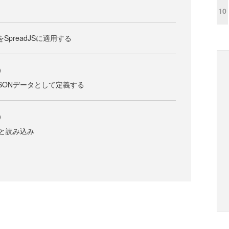
10
をSpreadJSに適用する
）
SONデータとして定義する
）
存と読み込み