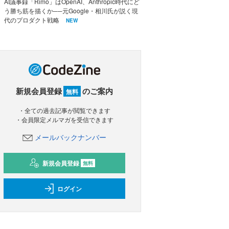
AI議事録「Rimo」はOpenAI、Anthropic時代にど
う勝ち筋を描くか──元Google・相川氏が説く現
代のプロダクト戦略
NEW
新規会員登録
のご案内
無料
・全ての過去記事が閲覧できます
・会員限定メルマガを受信できます
メールバックナンバー
新規会員登録
無料
ログイン