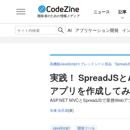
ニュース
記事
開発者のための情報メディア
AI
アプリケーション開発
イ
高機能JavaScriptスプレッドシート部品「Spread
実践！ SpreadJSと
アプリを作成して
ASP.NET MVCとSpreadJSで業務W
矢後 比呂加
[著]
JavaScript
開発ツール