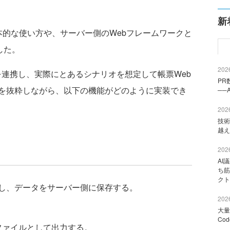
新
基本的な使い方や、サーバー側のWebフレームワークと
した。
2026
側を連携し、実際にとあるシナリオを想定して帳票Web
PR
を抜粋しながら、以下の機能がどのように実装でき
──
2026
技術
越え
2026
AI
ち筋
クト
集し、データをサーバー側に保存する。
2026
大量
Co
lファイルとして出力する。