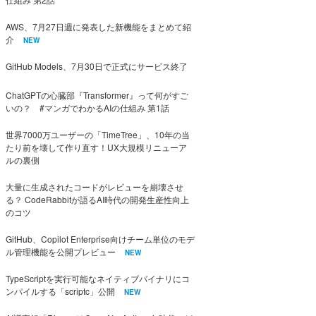
AWS、7月27日週に発表した新機能をまとめて紹
介
NEW
GitHub Models、7月30日で正式にサービス終了
ChatGPTの心臓部『Transformer』って何がすご
いの？ #マンガでわかるAIの仕組み 第1話
世界7000万ユーザーの「TimeTree」、10年の当
たり前を壊して作り直す！UX大規模リニューア
ルの裏側
大量に生成されたコードがレビューを崩壊させ
る？ CodeRabbitが語るAI時代の開発生産性向上
のコツ
GitHub、Copilot Enterprise向けチーム単位のモデ
ル管理機能を公開プレビュー
NEW
TypeScriptを実行可能なネイティブバイナリにコ
ンパイルする「scriptc」公開
NEW