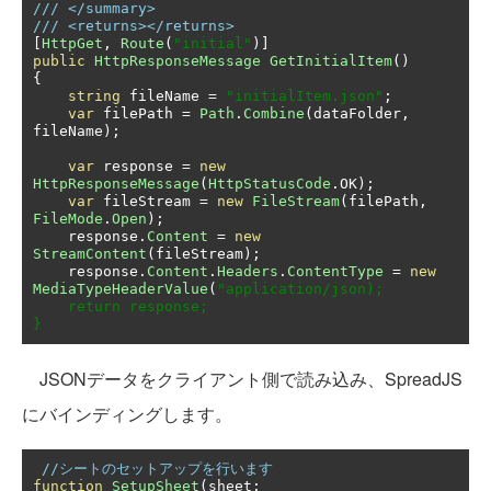
/// </summary>
/// <returns></returns>
[
HttpGet
,
Route
(
"initial"
)]
public
HttpResponseMessage
GetInitialItem
()
{
string
 fileName 
=
"initialItem.json"
;
var
 filePath 
=
Path
.
Combine
(
dataFolder
,
fileName
);
var
 response 
=
new
HttpResponseMessage
(
HttpStatusCode
.
OK
);
var
 fileStream 
=
new
FileStream
(
filePath
,
FileMode
.
Open
);
    response
.
Content
=
new
StreamContent
(
fileStream
);
    response
.
Content
.
Headers
.
ContentType
=
new
MediaTypeHeaderValue
(
"application/json);

    return response;

}
JSONデータをクライアント側で読み込み、SpreadJS
にバインディングします。
//シートのセットアップを行います
function
SetupSheet
(
sheet
: