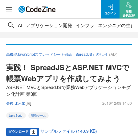
新規
ログイン
会員登録
AI
アプリケーション開発
インフラ
エンジニアの生き
高機能JavaScriptスプレッドシート部品「SpreadJS」の活用
（AD）
実践！ SpreadJSとASP.NET MVCで
帳票Webアプリを作成してみよう
ASP.NET MVCとSpreadJSで業務Webアプリケーションモダ
ン化計画 第3回
矢後 比呂加
[著]
2016/12/08 14:00
JavaScript
開発ツール
サンプルファイル (140.9 KB)
ダウンロード