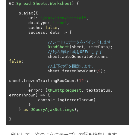
GC
.
Spread
.
Sheets
.
Worksheet
)
{
    $
.
ajax
({
        url
:
"/api/item/initial"
,
        datatype
:
"json"
,
        cache
:
false
,
        success
:
 data 
=>
{
//シートにデータをバインドします
BindSheet
(
sheet
,
 itemData
);
//列の自動生成をOFFにします
                sheet
.
autoGenerateColumns 
=
false
;
//上下の行を固定します。
                sheet
.
frozenRowCount
(
9
);
sheet
.
frozenTrailingRowCount
(
12
);
},
        error
:
(
XMLHttpRequest
,
 textStatus
,
errorThrown
)
=>
{
            console
.
log
(
errorThrown
)
}
}
as
JQueryAjaxSettings
);
}
例として、次のようにテーブルの行を編集します。