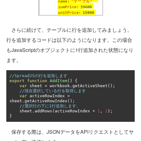
さらに続けて、テーブルに行を追加してみましょう。
行を追加するコードは以下のようになります。この場合
もJavaScriptのオブジェクトに1行追加された状態になり
ます。
//SpreadJSの行を追加します
export
function
AddItem
()
{
var
 sheet 
=
 workbook
.
getActiveSheet
();
//現在選択している行を取得します
var
 activeRowIndex 
=
sheet
.
getActiveRowIndex
();
//選択行の下に1行追加します。
    sheet
.
addRows
(
activeRowIndex 
+
1
,
1
);
}
保存する際は、JSONデータをAPIリクエストとしてサ