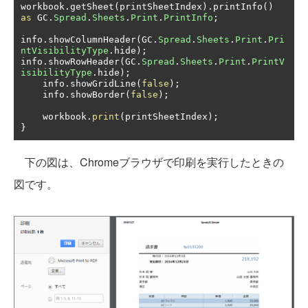
workbook
.
getSheet
(
printSheetIndex
).
printInfo
()
as
 GC
.
Spread
.
Sheets
.
Print
.
PrintInfo
;
info
.
showColumnHeader
(
GC
.
Spread
.
Sheets
.
Print
.
Pri
ntVisibilityType
.
hide
);
info
.
showRowHeader
(
GC
.
Spread
.
Sheets
.
Print
.
PrintV
isibilityType
.
hide
);
    info
.
showGridLine
(
false
);
    info
.
showBorder
(
false
);
    workbook
.
print
(
printSheetIndex
);
}
下の図は、Chromeブラウザで印刷を実行したときの
図です。