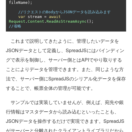
fileName
);
//リクエストのBodyからJSONデータを読み込みます
var
 stream 
=
await
Request
.
Content
.
ReadAsStreamAsync
();
//省略
これまで説明してきたように、管理したいデータを
JSONデータとして定義し、SpreadJSにはバインディン
グで表示を制御し、サーバー側とはAPIでやり取りする
ことによりデータを管理できます。また、同じような方
法で、サーバー側にSpreadJSのシリアル化データを保存
することで、帳票全体の管理が可能です。
サンプルでは実装していませんが、例えば、宛先や銀
行情報はマスタデータから読み込むといったことも、
JSONデータを操作するだけで実現できます。SpreadJS
がサーバーと分離されたクライアントライブラリだから