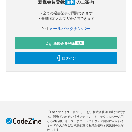
新規会員登録
のご案内
無料
・全ての過去記事が閲覧できます
・会員限定メルマガを受信できます
メールバックナンバー
新規会員登録
無料
ログイン
「CodeZine（コードジン）」は、株式会社翔泳社が運営す
る、開発者のための情報メディアです。テクノロジー入門
からAI活用、キャリアまで、ソフトウェア開発にかかわる
すべての人の学びと成長を支える最新情報と実践知をお届
けします。