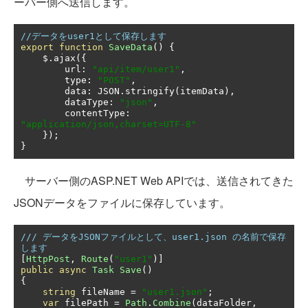
ーバー側へ送信します。
//データをuser1として保存します
export
function
SaveData
()
{
    $
.
ajax
({
        url
:
"api/item/user1"
,
        type
:
"POST"
,
        data
:
 JSON
.
stringify
(
itemData
),
        dataType
:
"json"
,
        contentType
:
"application/json,charset=UTF-8"
});
}
サーバー側のASP.NET Web APIでは、送信されてきた
JSONデータをファイルに保存しています。
/// データをJSONファイルとして、user1.json の名前で保存
します
[
HttpPost
,
Route
(
"user1"
)]
public
async
Task
Save
()
{
string
 fileName 
=
"user1.json"
;
var
 filePath 
=
Path
.
Combine
(
dataFolder
,