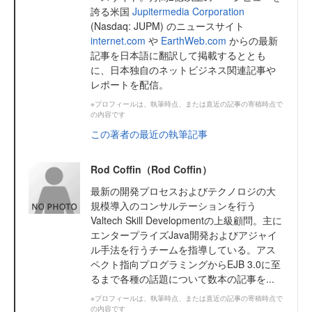
誇る米国
Jupitermedia Corporation
(Nasdaq: JUPM) のニュースサイト
internet.com
や
EarthWeb.com
からの最新
記事を日本語に翻訳して掲載するととも
に、日本独自のネットビジネス関連記事や
レポートを配信。
※プロフィールは、執筆時点、または直近の記事の寄稿時点で
の内容です
この著者の最近の執筆記事
Rod Coffin（Rod Coffin）
最新の開発プロセスおよびテクノロジの大
規模導入のコンサルテーションを行う
Valtech Skill Developmentの上級顧問。主に
エンタープライズJava開発およびアジャイ
ル手法を行うチームを指導している。アス
ペクト指向プログラミングからEJB 3.0に至
るまで各種の話題について数本の記事を...
※プロフィールは、執筆時点、または直近の記事の寄稿時点で
の内容です