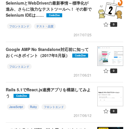
SeleniumとWebDriverの最新事情～標準化が
進み、さらに強力なテストツールへ！ その影で
Selenium IDEは……
CodeZine
0
フロントエンド
テスト・品質
2017/07/25
Google AMP No Standalone対応前に知って
おくべきポイント（2017年5月版）
CodeZine
フロントエンド
0
2017/06/21
Rails 5.1でReact.js連携アプリを構築してみよ
う
CodeZine
JavaScript
Ruby
フロントエンド
0
2017/06/12