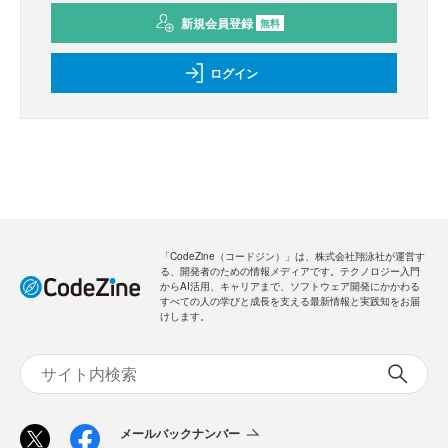
新規会員登録
無料
ログイン
「CodeZine（コードジン）」は、株式会社翔泳社が運営す
る、開発者のための情報メディアです。テクノロジー入門
からAI活用、キャリアまで、ソフトウェア開発にかかわる
すべての人の学びと成長を支える最新情報と実践知をお届
けします。
メールバックナンバー