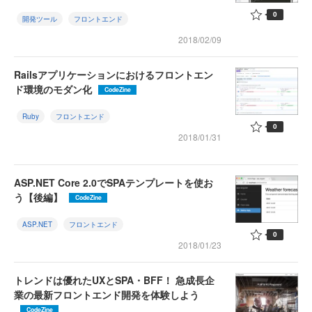
0
開発ツール
フロントエンド
2018/02/09
Railsアプリケーションにおけるフロントエン
ド環境のモダン化
CodeZine
Ruby
フロントエンド
0
2018/01/31
ASP.NET Core 2.0でSPAテンプレートを使お
う【後編】
CodeZine
ASP.NET
フロントエンド
0
2018/01/23
トレンドは優れたUXとSPA・BFF！ 急成長企
業の最新フロントエンド開発を体験しよう
CodeZine