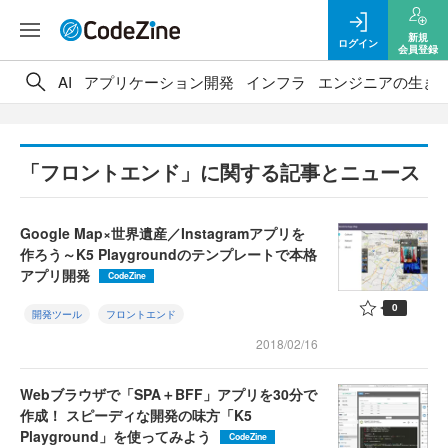
新規
ログイン
会員登録
AI
アプリケーション開発
インフラ
エンジニアの生き
「フロントエンド」に関する記事とニュース
Google Map×世界遺産／Instagramアプリを
作ろう～K5 Playgroundのテンプレートで本格
アプリ開発
CodeZine
0
開発ツール
フロントエンド
2018/02/16
Webブラウザで「SPA＋BFF」アプリを30分で
作成！ スピーディな開発の味方「K5
Playground」を使ってみよう
CodeZine