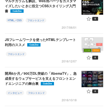
マルチカラムも解説、Web用パーツをカスタマ
イズしたいときに役立つCSSスタイリング入門
書
CodeZine
0
HTML／CSS
フロントエンド
2017/06/01
JSフレームワークを使ったHTMLテンプレート
利用のススメ
CodeZine
フロントエンド
0
2016/12/07
開局6か月／900万DL突破の「AbemaTV」、急
成長するウェブサービスを支えるフロントエン
ドエンジニアの舞台裏
CodeZine
0
インタビュー
フロントエンド
2016/10/18