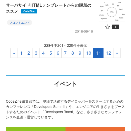
サーバサイドHTMLテンプレートからの脱却の
ススメ
CodeZine
フロントエンド
1
2016/09/16
228件中201～220件を表示
«
1
2
3
4
5
6
7
8
9
10
11
12
»
イベント
CodeZine編集部では、現場で活躍するデベロッパーをスターにするための
カンファレンス「Developers Summit」や、エンジニアの生きざまをブース
トするためのイベント「Developers Boost」など、さまざまなカンファレ
ンスを企画・運営しています。