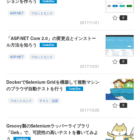
ションを作ろう
CodeZine
ASP.NET
フロントエンド
0
2017/11/21
「ASP.NET Core 2.0」の変更点とインストー
ル方法を知ろう
CodeZine
ASP.NET
フロントエンド
0
2017/10/31
DockerでSelenium Gridを構築して複数マシン
のブラウザ自動テストを行う
CodeZine
フロントエンド
テスト・品質
0
2017/10/25
Groovy製のSeleniumラッパーライブラリ
「Geb」で、可読性の高いテストを書いてみよ
う
CodeZine