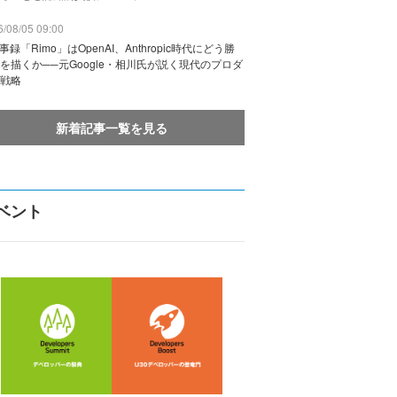
/08/05 09:00
議事録「Rimo」はOpenAI、Anthropic時代にどう勝
を描くか──元Google・相川氏が説く現代のプロダ
戦略
新着記事一覧を見る
ベント