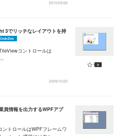
2010/03/26
erlight 3でリッチなレイアウトを持
CodeZine
WebTileViewコントロールは
..
0
2009/10/20
業員情報を出力するWPFアプ
aGridコントロールはWPFフレームワ