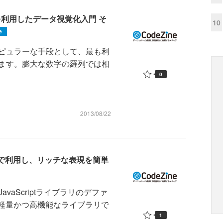
を利用したデータ視覚化入門 そ
10
e
ピュラーな手段として、最も利
ます。膨大な数字の羅列では相
0
2013/08/22
MVCで利用し、リッチな表現を簡単
aScriptライブラリのデファ
yは軽量かつ高機能なライブラリで
1