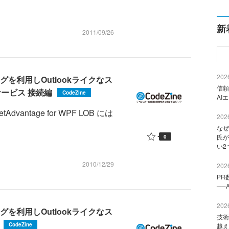
新
2011/09/26
2026
ィングを利用しOutlookライクなス
信頼
サービス 接続編
CodeZine
AI
 NetAdvantage for WPF LOB には
2026
なぜ
氏が
0
い2
2010/12/29
2026
PR
──
2026
ィングを利用しOutlookライクなス
技術
CodeZine
越え