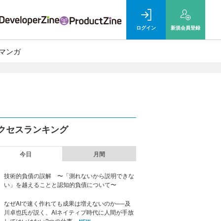
ログイン
新規
会員登録
マンガ
クセスランキング
今日
月間
技術的負債の誤解 〜「測れないから説明できな
い」を越えることと認知的負債について〜
なぜAIで速く作れても成果は増えないのか──及
川卓也氏が説く、AIネイティブ時代に人間が手放
してはいけない2つの仕事