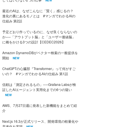
NEW
最近のAIは、なぜこんなに「賢く」感じるの？
進化の裏にあるモノとは #マンガでわかるAIの
仕組み 第2話
予定どおり作っているのに、なぜ良くならないの
か──「アウトプット脳」と「ユーザー価値脳」
に橋をかける3つの設計【CEDEC2026】
Amazon DynamoDBがベクター検索の一般提供を
開始
NEW
ChatGPTの心臓部『Transformer』って何がすご
いの？ #マンガでわかるAIの仕組み 第1話
信頼は「測定されるもの」──Grafana Labsが検
証したAIエージェント実用化までの6つの疑い
NEW
AWS、7月27日週に発表した新機能をまとめて紹
介
Next.js 16.3が正式リリース、開発環境の軽量化や
高速化を実現
NEW