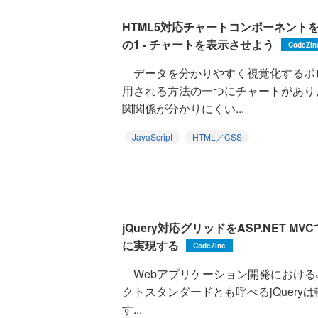
HTML5対応チャートコンポーネント
の1 - チャートを表示させよう
CodeZin
データを分かりやすく視覚化するポ
用される方法の一つにチャートがあり
関関係が分かりにくい...
JavaScript
HTML／CSS
jQuery対応グリッドをASP.NET 
に実現する
CodeZine
Webアプリケーション開発におけるJav
クトスタンダードとも呼べるjQuer
す...