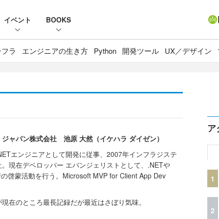
イベント
BOOKS
ンフラ
エンジニアの生き方
Python
開発ツール
UX／デザイン
ア
ジャパン株式会社 池原 大然（イケハラ ダイゼン）
NETエンジニアとして開発に従事、2007年インフラジステ
。現在デベロッパー エバンジェリストとして、.NETや
術の啓蒙活動を行う。Microsoft MVP for Client App Dev
1
が現在のところ最長記録だが最近はさぼり気味。
2