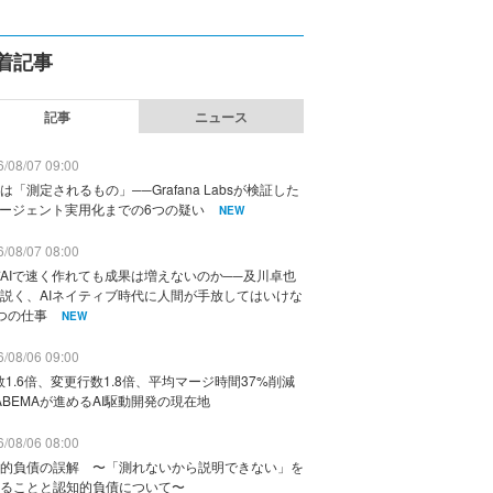
着記事
記事
ニュース
/08/07 09:00
は「測定されるもの」──Grafana Labsが検証した
エージェント実用化までの6つの疑い
NEW
/08/07 08:00
AIで速く作れても成果は増えないのか──及川卓也
説く、AIネイティブ時代に人間が手放してはいけな
つの仕事
NEW
/08/06 09:00
数1.6倍、変更行数1.8倍、平均マージ時間37%削減
ABEMAが進めるAI駆動開発の現在地
/08/06 08:00
的負債の誤解 〜「測れないから説明できない」を
ることと認知的負債について〜