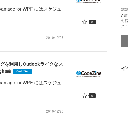
etAdvantage for WPF にはスケジュ
2026
AI
ち筋
0
クト
2010/12/28
ィングを利用しOutlookライクなス
イ
ght編
CodeZine
etAdvantage for WPF にはスケジュ
0
2010/12/23