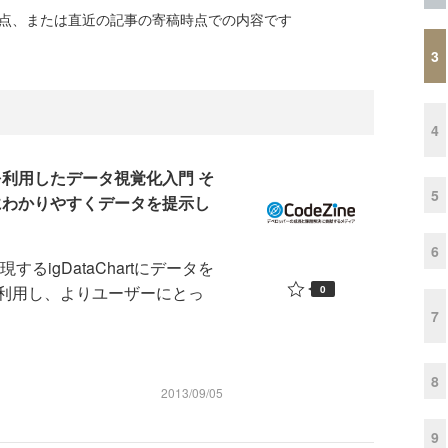
時点、または直近の記事の寄稿時点での内容です
3
4
を利用したデータ視覚化入門 そ
5
者にわかりやすくデータを提示し
6
するigDataChartにデータを
利用し、よりユーザーにとっ
0
7
8
2013/09/05
9