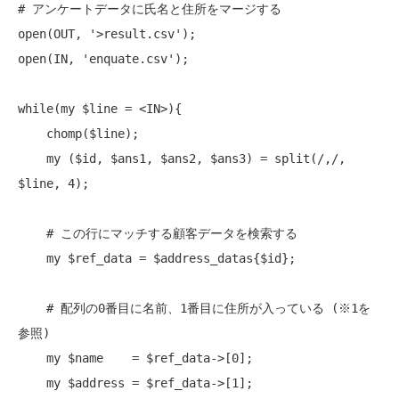
# アンケートデータに氏名と住所をマージする
open
open
(IN, 'enquate.csv');

while
(
my
 $line = <IN>){

chomp
($line);

my
 ($id, $ans1, $ans2, $ans3) = 
split
(/,/, 
$line, 4);

# この行にマッチする顧客データを検索する
my
 $ref_data = $address_datas{$id};

# 配列の0番目に名前、1番目に住所が入っている (※1を
参照)
my
 $name    = $ref_data->[0];

my
 $address = $ref_data->[1];
