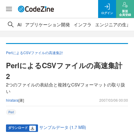
新規
ログイン
会員登録
AI
アプリケーション開発
インフラ
エンジニアの生き
PerlによるCSVファイルの高速集計
PerlによるCSVファイルの高速集計
2
2つのファイルの表結合と複雑なCSVフォーマットの取り扱
い
hiratara
[著]
2007/03/06 00:00
Perl
サンプルデータ (1.7 MB)
ダウンロード