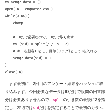
my
open
while
(<IN>){

chomp
;

# IDだけ必要なので、IDだけ取り出す
my
 ($id) = 
split
(/,/, $_, 2);

# キーを顧客IDとし、目印(フラグ)として1を入れる
    $enq2_data{$id} = 1;

close
まず最初に、2回目のアンケート結果をハッシュに取
り込みます。今回必要なデータはIDだけで設問の回答部
分は必要ありませんので、
の引き数の最後に2を指
split
定し、左辺では
だけを指定することで最初のカラム、
$id