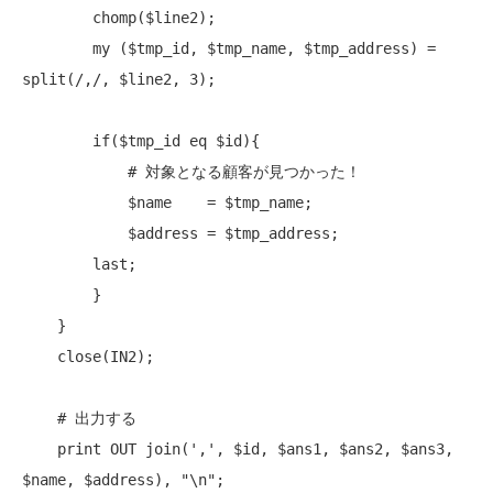
chomp
($line2);

my
 ($tmp_id, $tmp_name, $tmp_address) = 
split
(/,/, $line2, 3);

if
($tmp_id eq $id){

# 対象となる顧客が見つかった！
            $name    = $tmp_name;

            $address = $tmp_address;

last
;

        }

    }

close
(IN2);

# 出力する
print
 OUT 
join
(',', $id, $ans1, $ans2, $ans3, 
$name, $address), 
"\n"
;
