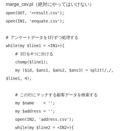
marge_csv.pl（絶対にやってはいけない）
open
open
(IN1, 'enquate.csv');

# アンケートデータを1行ずつ処理する
while
(
my
 $line1 = <IN1>){

# 1行を4つに分ける
chomp
($line1);

my
 ($id, $ans1, $ans2, $ans3) = 
split
(/,/, 
$line1, 4);

# この行にマッチする顧客データを検索する
my
 $name    = '';

my
 $address = '';

open
(IN2, 'address.csv');

while
(
my
 $line2 = <IN2>){
