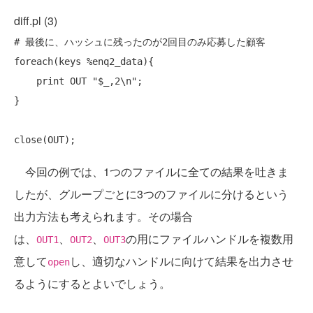
diff.pl (3)
# 最後に、ハッシュに残ったのが2回目のみ応募した顧客
foreach
(
keys
 %enq2_data){

print
 OUT 
"$_,2\n"
;

}

close
今回の例では、1つのファイルに全ての結果を吐きま
したが、グループごとに3つのファイルに分けるという
出力方法も考えられます。その場合
は、
、
、
の用にファイルハンドルを複数用
OUT1
OUT2
OUT3
意して
し、適切なハンドルに向けて結果を出力させ
open
るようにするとよいでしょう。