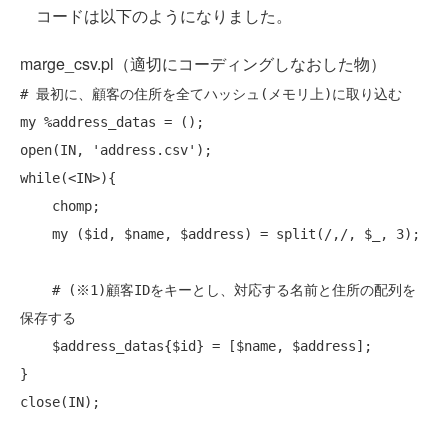
コードは以下のようになりました。
marge_csv.pl（適切にコーディングしなおした物）
# 最初に、顧客の住所を全てハッシュ(メモリ上)に取り込む
my
open
while
(<IN>){

chomp
;

my
 ($id, $name, $address) = 
split
(/,/, $_, 3);

# (※1)顧客IDをキーとし、対応する名前と住所の配列を
保存する
    $address_datas{$id} = [$name, $address];

close
(IN);
