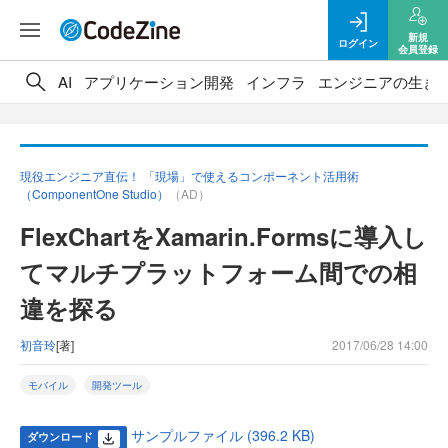
新規
ログイン
会員登録
AI
アプリケーション開発
インフラ
エンジニアの生き
現役エンジニア直伝！ 「現場」で使えるコンポーネント活用術
（ComponentOne Studio）
（AD）
FlexChartをXamarin.Formsに導入し
てマルチプラットフォーム間での相
違を探る
初音玲
[著]
2017/06/28 14:00
モバイル
開発ツール
サンプルファイル (396.2 KB)
ダウンロード