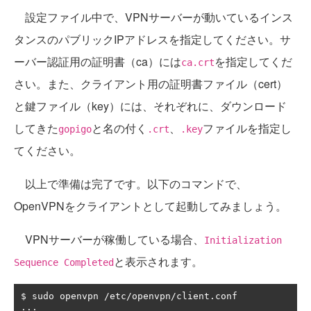
設定ファイル中で、VPNサーバーが動いているインス
タンスのパブリックIPアドレスを指定してください。サ
ーバー認証用の証明書（ca）には
を指定してくだ
ca.crt
さい。また、クライアント用の証明書ファイル（cert）
と鍵ファイル（key）には、それぞれに、ダウンロード
してきた
と名の付く
、
ファイルを指定し
gopigo
.crt
.key
てください。
以上で準備は完了です。以下のコマンドで、
OpenVPNをクライアントとして起動してみましょう。
VPNサーバーが稼働している場合、
Initialization
と表示されます。
Sequence Completed
$ sudo openvpn 
/
etc
/
openvpn
/
client
.
...