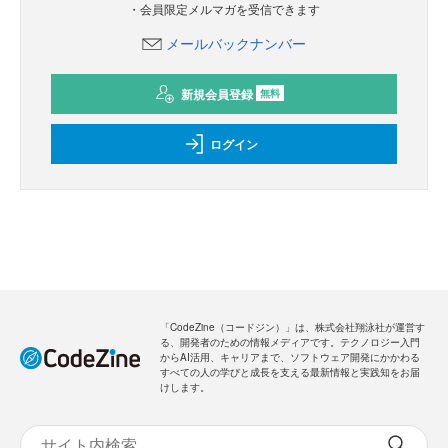
・会員限定メルマガを受信できます
メールバックナンバー
新規会員登録
無料
ログイン
「CodeZine（コードジン）」は、株式会社翔泳社が運営す
る、開発者のための情報メディアです。テクノロジー入門
からAI活用、キャリアまで、ソフトウェア開発にかかわる
すべての人の学びと成長を支える最新情報と実践知をお届
けします。