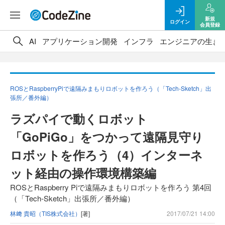
新規
ログイン
会員登録
AI
アプリケーション開発
インフラ
エンジニアの生き
ROSとRaspberryPiで遠隔みまもりロボットを作ろう（「Tech-Sketch」出
張所／番外編）
ラズパイで動くロボット
「GoPiGo」をつかって遠隔見守り
ロボットを作ろう（4）インターネ
ット経由の操作環境構築編
ROSとRaspberry Piで遠隔みまもりロボットを作ろう 第4回
（「Tech-Sketch」出張所／番外編）
林﨑 貴昭（TIS株式会社）
[著]
2017/07/21 14:00