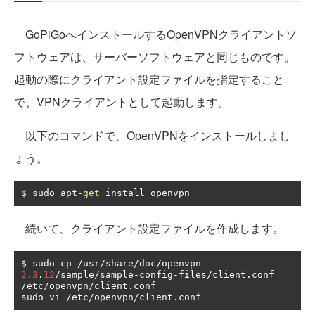
GoPiGoへインストールするOpenVPNクライアントソ
フトウェアは、サーバーソフトウェアと同じものです。
起動の際にクライアント設定ファイルを指定すること
で、VPNクライアントとして起動します。
以下のコマンドで、OpenVPNをインストールしまし
ょう。
$ sudo apt
-
get
 install openvpn
続いて、クライアント設定ファイルを作成します。
$ sudo cp 
/
usr
/
share
/
doc
/
openvpn
-
2.3
.
12
/
sample
/
sample
-
config
-
files
/
client
.
conf 
/
etc
/
openvpn
/
client
.
conf

sudo vi 
/
etc
/
openvpn
/
client
.
conf