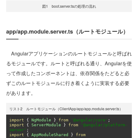
図1 boot.server.tsの処理の流れ
app/app.module.server.ts（ルートモジュール）
Angularアプリケーションのルートモジュールと呼ばれ
るモジュールです。ルートと呼ばれる通り、Angularを使
って作成したコンポーネントは、依存関係をたどると必
ずこのルートモジュールに行き着くように実装する必要
があります。
リスト2 ルートモジュール（ClientApp/app/app.module.server.ts）
import
{
NgModule
}
from
'@angular/core'
;
import
{
ServerModule
}
from
'@angular/platform-
server'
;
import
{
AppModuleShared
}
from