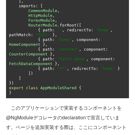
],
    imports
:
[
CommonModule
,
HttpModule
,
FormsModule
,
RouterModule
.
forRoot
([
{
 path
:
''
,
 redirectTo
:
'home'
,
pathMatch
:
'full'
},
{
 path
:
'home'
,
 component
:
HomeComponent
},
{
 path
:
'counter'
,
 component
:
CounterComponent
},
{
 path
:
'fetch-data'
,
 component
:
FetchDataComponent
},
{
 path
:
'**'
,
 redirectTo
:
'home'
}
])
]
})
export
class
AppModuleShared
{
}
このアプリケーションで実装するコンポーネントを
@NgModuleデコレータのdeclarationで宣言していま
す。ページを追加実装する際は、ここにコンポーネント