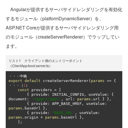
Angularが提供するサーバサイドレンダリングを有効化
するモジュール（platformDynamicServer）を、
ASP.NET Coreが提供するサーバサイドレンダリング用
のモジュール（createServerRenderer）でラップしてい
ます。
リスト1 クライアント側のエントリーポイント
（ClientApp/boot.server.ts）
・・・中略
export
default
 createServerRenderer
(
params
=>
{
・・・（
1
）
const
 providers 
=
[
{
 provide
:
 INITIAL_CONFIG
,
 useValue
:
{
document
:
'<app></app>'
,
 url
:
params
.
url 
}
},
{
 provide
:
 APP_BASE_HREF
,
 useValue
:
params
.
baseUrl 
},
{
 provide
:
'BASE_URL'
,
 useValue
:
params
.
origin 
+
params
.
baseUrl 
},
];