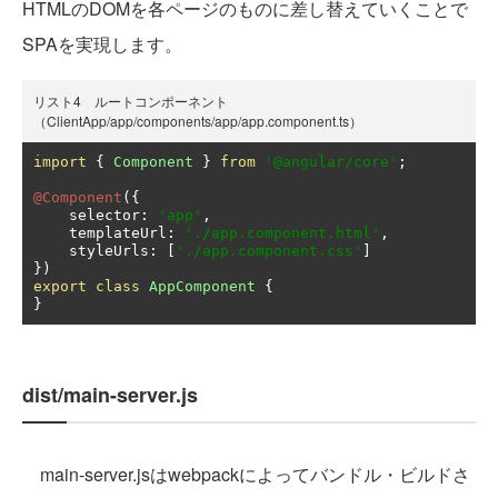
HTMLのDOMを各ページのものに差し替えていくことで
SPAを実現します。
リスト4 ルートコンポーネント
（ClientApp/app/components/app/app.component.ts）
import
{
Component
}
from
'@angular/core'
;
@Component
({
    selector
:
'app'
,
    templateUrl
:
'./app.component.html'
,
    styleUrls
:
[
'./app.component.css'
]
})
export
class
AppComponent
{
}
dist/main-server.js
main-server.jsはwebpackによってバンドル・ビルドさ