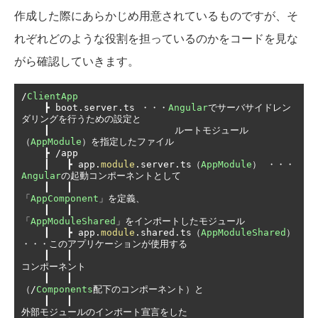
作成した際にあらかじめ用意されているものですが、そ
れぞれどのような役割を担っているのかをコードを見な
がら確認していきます。
/
ClientApp
┣
 boot
.
server
.
ts 
・・・
Angular
でサーバサイドレン
ダリングを行うための設定と
┃
ルートモジュール
（
AppModule
）を指定したファイル
┣
/
app

┃
┣
 app
.
module
.
server
.
ts
（
AppModule
）
・・・
Angular
の起動コンポーネントとして
┃
┃
「
AppComponent
」を定義、
┃
┃
「
AppModuleShared
」をインポートしたモジュール
┃
┣
 app
.
module
.
shared
.
ts
（
AppModuleShared
）
・・・このアプリケーションが使用する
┃
┃
コンポーネント
┃
┃
（/
Components
配下のコンポーネント）と
┃
┃
外部モジュールのインポート宣言をした