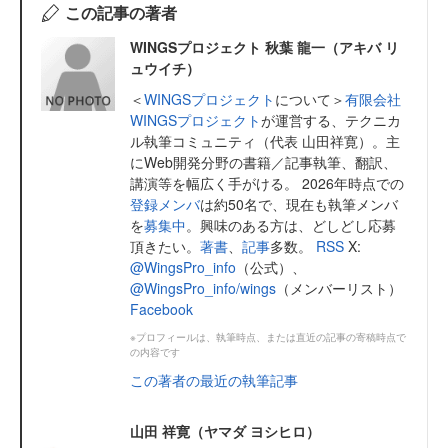
この記事の著者
WINGSプロジェクト 秋葉 龍一（アキバ リ
ュウイチ）
＜
WINGSプロジェクト
について＞
有限会社
WINGSプロジェクト
が運営する、テクニカ
ル執筆コミュニティ（代表 山田祥寛）。主
にWeb開発分野の書籍／記事執筆、翻訳、
講演等を幅広く手がける。 2026年時点での
登録メンバ
は約50名で、現在も執筆メンバ
を
募集中
。興味のある方は、どしどし応募
頂きたい。
著書
、
記事
多数。
RSS
X:
@WingsPro_info
（公式）、
@WingsPro_info/wings
（メンバーリスト）
Facebook
※プロフィールは、執筆時点、または直近の記事の寄稿時点で
の内容です
この著者の最近の執筆記事
山田 祥寛（ヤマダ ヨシヒロ）