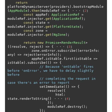
return
platformDynamicServer
(
providers
).
bootstrapModule
(
AppModule
).
then
(
moduleRef 
=>
{
・・・（
2
）
const
 appRef
:
ApplicationRef
=
moduleRef
.
injector
.
get
(
ApplicationRef
);
const
 state 
=
moduleRef
.
injector
.
get
(
PlatformState
);
const
 zone 
=
moduleRef
.
injector
.
get
(
NgZone
);
return
new
Promise
<
RenderResult
>
((
resolve
,
 reject
)
=>
{
・・・（
3
）
            zone
.
onError
.
subscribe
((
errorInfo
:
any
)
=>
 reject
(
errorInfo
));
            appRef
.
isStable
.
first
(
isStable 
=>
isStable
).
subscribe
(()
=>
{
// Because 'onStable' fires 
before 'onError', we have to delay slightly 
before
// completing the request in 
case there's an error to report
                setImmediate
(()
=>
{
                    resolve
({
                        html
:
state
.
renderToString
()
・・・（
4
）
});
                    moduleRef
.
destroy
();
});