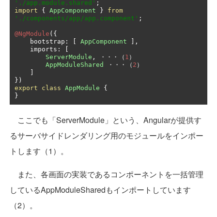
'./app.module.shared'
;
import
{
AppComponent
}
from
'./components/app/app.component'
;
@NgModule
({
    bootstrap
:
[
AppComponent
],
    imports
:
[
ServerModule
,
・・・（
1
）
AppModuleShared
・・・（
2
）
]
})
export
class
AppModule
{
}
ここでも「ServerModule」という、Angularが提供す
るサーバサイドレンダリング用のモジュールをインポー
トします（1）。
また、各画面の実装であるコンポーネントを一括管理
しているAppModuleSharedもインポートしています
（2）。