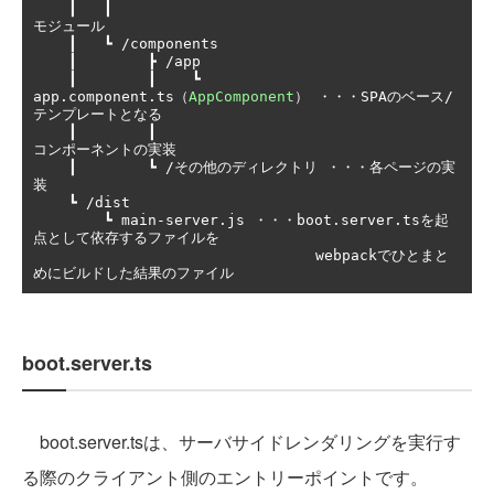
┃
┃
モジュール
┃
┗
/
components

┃
┣
/
app

┃
┃
┗
app
.
component
.
ts
（
AppComponent
）
・・・
SPA
のベース/
テンプレートとなる
┃
┃
コンポーネントの実装
┃
┗
/その他のディレクトリ
・・・各ページの実
装
┗
/
dist

┗
 main
-
server
.
js 
・・・
boot
.
server
.
ts
を起
点として依存するファイルを
                                webpack
でひとまと
めにビルドした結果のファイル
boot.server.ts
boot.server.tsは、サーバサイドレンダリングを実行す
る際のクライアント側のエントリーポイントです。