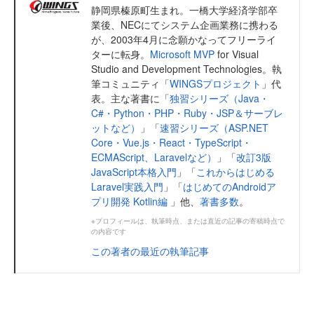
静岡県榛原町生まれ。一橋大学経済学部卒
業後、NECにてシステム企画業務に携わる
が、2003年4月に念願かなってフリーライ
ターに転身。
Microsoft MVP
for Visual
Studio and Development Technologies。執
筆コミュニティ「
WINGSプロジェクト
」代
表。主な著書に「
独習シリーズ（Java・
C#・Python・PHP・Ruby・JSP＆サーブレ
ットなど）
」「
速習シリーズ（ASP.NET
Core・Vue.js・React・TypeScript・
ECMAScript、Laravelなど）
」「
改訂3版
JavaScript本格入門
」「
これからはじめる
Laravel実践入門
」「
はじめてのAndroidア
プリ開発 Kotlin編
」他、
著書多数
。
※プロフィールは、執筆時点、または直近の記事の寄稿時点で
の内容です
この著者の最近の執筆記事