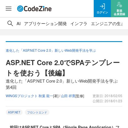
新規
ログイン
会員登録
AI
アプリケーション開発
インフラ
エンジニアの生き
進化した「ASP.NET Core 2.0」新しいWeb開発手法を学ぶ
ASP.NET Core 2.0でSPAテンプレー
トを使おう【後編】
進化した「ASP.NET Core 2.0」新しいWeb開発手法を学ぶ
第4回
WINGSプロジェクト 秋葉 龍一
[著] /
山田 祥寛
[監修]
更新日: 2018/02/05
公開日: 2018/01/23
ASP.NET
フロントエンド
前回はASP.NET CoreとSPA（Single Page Application）フ