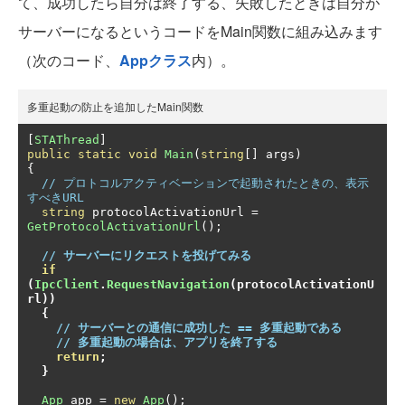
て、成功したら自分は終了する、失敗したときは自分が
サーバーになるというコードをMain関数に組み込みます
（次のコード、
Appクラス
内）。
多重起動の防止を追加したMain関数
[
STAThread
]
public
static
void
Main
(
string
[]
 args
)
{
// プロトコルアクティベーションで起動されたときの、表示
すべきURL
string
 protocolActivationUrl 
=
GetProtocolActivationUrl
();
// サーバーにリクエストを投げてみる
if
(
IpcClient
.
RequestNavigation
(
protocolActivationU
rl
))
{
// サーバーとの通信に成功した == 多重起動である
// 多重起動の場合は、アプリを終了する
return
;
}
App
 app 
=
new
App
();