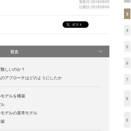
更新日: 2018/09/20
公開日: 2018/09/03
3
ポスト
4
5
目次
6
ぜ難しいのか？
成のアプローチはどのようにしたか
7
のモデルを構築
8
デル
ルモデルの基準モデル
9
構築