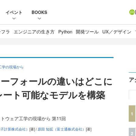
イベント
BOOKS
ンフラ
エンジニアの生き方
Python
開発ツール
UX／デザイン
工学の現場から
ターフォールの違いはどこに
ア
レート可能なモデルを構築
1
トウェア工学の現場から 第11回
電子計算株式会社）
[著] /
原田 知拡（富士通株式会社）
[著]
2