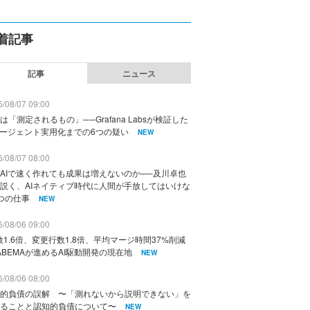
着記事
記事
ニュース
/08/07 09:00
は「測定されるもの」──Grafana Labsが検証した
エージェント実用化までの6つの疑い
NEW
/08/07 08:00
AIで速く作れても成果は増えないのか──及川卓也
説く、AIネイティブ時代に人間が手放してはいけな
つの仕事
NEW
/08/06 09:00
数1.6倍、変更行数1.8倍、平均マージ時間37%削減
ABEMAが進めるAI駆動開発の現在地
NEW
/08/06 08:00
的負債の誤解 〜「測れないから説明できない」を
ることと認知的負債について〜
NEW