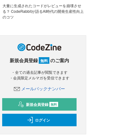
大量に生成されたコードがレビューを崩壊させ
る？ CodeRabbitが語るAI時代の開発生産性向上
のコツ
新規会員登録
のご案内
無料
・全ての過去記事が閲覧できます
・会員限定メルマガを受信できます
メールバックナンバー
新規会員登録
無料
ログイン