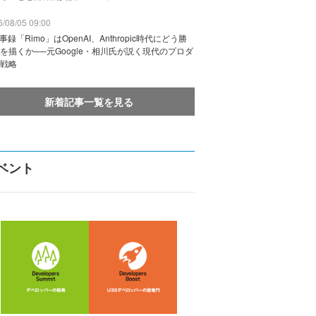
/08/05 09:00
議事録「Rimo」はOpenAI、Anthropic時代にどう勝
を描くか──元Google・相川氏が説く現代のプロダ
戦略
新着記事一覧を見る
ベント