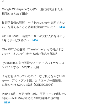
Google Workspaceで7月27日週に発表された新
機能をまとめて紹介
技術的負債の誤解 〜「測れないから説明できな
い」を越えることと認知的負債について〜
NEW
GitHub Spark、新規ユーザーの受け入れを停止し
8月にサービス終了へ
NEW
ChatGPTの心臓部『Transformer』って何がすご
いの？ #マンガでわかるAIの仕組み 第1話
TypeScriptを実行可能なネイティブバイナリにコ
ンパイルする「scriptc」公開
予定どおり作っているのに、なぜ良くならないの
か──「アウトプット脳」と「ユーザー価値脳」
に橋をかける3つの設計【CEDEC2026】
PR数1.6倍、変更行数1.8倍、平均マージ時間37%
削減──ABEMAが進めるAI駆動開発の現在地
NEW