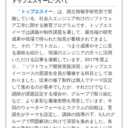
トップエスイーについて
「
トップエスイー
」は、国立情報学研究所で実
施している、社会人エンジニア向けのソフトウェ
ア工学に関する教育プログラムです。トップエス
イーでは講義や制作課題を通して、最先端の研究
成果や現場で得られた知見が蓄積されてきまし
た。その「アウトカム」、つまり成果やそこに至
る過程を紹介し、現場のエンジニアの方々に活用
いただける記事を連載しています。2017年度よ
り、「ソフトウェア開発実践演習」がトップエス
イーコースの受講生全員が履修する科目として加
わりました。従来の修了制作は個人でテーマ設定
して進めるのが基本でしたが、それだけでなく、
講師が課題設定する場合や、グループで取り組む
など、より多彩な履修形態を用意しています。今
回のウォーターフォールとスクラムの比較は、受
講生がテーマを設定し、講師の指導の下、3人のグ
ループで問題解決に向けて演習を進めました。各
自が真剣に取り組んだことに加え、スクラムに詳