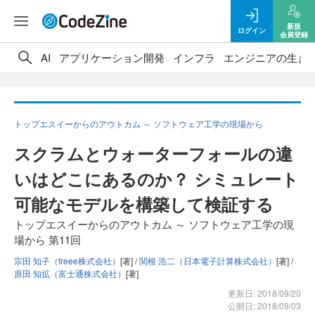
新規
ログイン
会員登録
AI
アプリケーション開発
インフラ
エンジニアの生き
トップエスイーからのアウトカム ～ ソフトウェア工学の現場から
スクラムとウォーターフォールの違
いはどこにあるのか？ シミュレート
可能なモデルを構築して検証する
トップエスイーからのアウトカム ～ ソフトウェア工学の現
場から 第11回
宗田 知子（freee株式会社）
[著] /
関根 浩二（日本電子計算株式会社）
[著] /
原田 知拡（富士通株式会社）
[著]
更新日: 2018/09/20
公開日: 2018/09/03