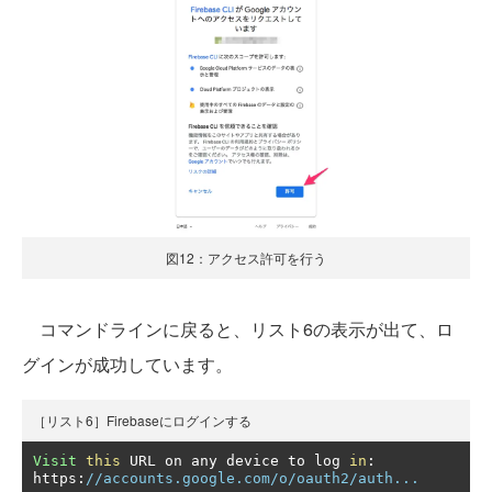
図12：アクセス許可を行う
コマンドラインに戻ると、リスト6の表示が出て、ロ
グインが成功しています。
［リスト6］Firebaseにログインする
Visit
this
 URL on any device to log 
in
:
https
:
//accounts.google.com/o/oauth2/auth...