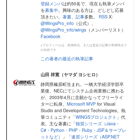
登録メンバ
は約50名で、現在も執筆メンバ
を
募集中
。興味のある方は、どしどし応募
頂きたい。
著書
、
記事
多数。
RSS
X:
@WingsPro_info
（公式）、
@WingsPro_info/wings
（メンバーリスト）
Facebook
※プロフィールは、執筆時点、または直近の記事の寄稿時点で
の内容です
この著者の最近の執筆記事
山田 祥寛（ヤマダ ヨシヒロ）
静岡県榛原町生まれ。一橋大学経済学部卒
業後、NECにてシステム企画業務に携わる
が、2003年4月に念願かなってフリーライ
ターに転身。
Microsoft MVP
for Visual
Studio and Development Technologies。執
筆コミュニティ「
WINGSプロジェクト
」代
表。主な著書に「
独習シリーズ（Java・
C#・Python・PHP・Ruby・JSP＆サーブレ
ットなど）
」「
速習シリーズ（ASP.NET