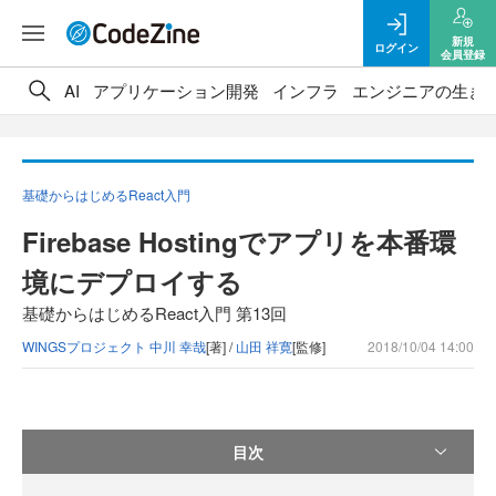
新規
ログイン
会員登録
AI
アプリケーション開発
インフラ
エンジニアの生き
基礎からはじめるReact入門
Firebase Hostingでアプリを本番環
境にデプロイする
基礎からはじめるReact入門 第13回
WINGSプロジェクト 中川 幸哉
[著] /
山田 祥寛
[監修]
2018/10/04 14:00
目次