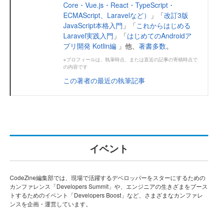
Core・Vue.js・React・TypeScript・
ECMAScript、Laravelなど）
」「
改訂3版
JavaScript本格入門
」「
これからはじめる
Laravel実践入門
」「
はじめてのAndroidア
プリ開発 Kotlin編
」他、
著書多数
。
※プロフィールは、執筆時点、または直近の記事の寄稿時点で
の内容です
この著者の最近の執筆記事
イベント
CodeZine編集部では、現場で活躍するデベロッパーをスターにするための
カンファレンス「Developers Summit」や、エンジニアの生きざまをブース
トするためのイベント「Developers Boost」など、さまざまなカンファレ
ンスを企画・運営しています。