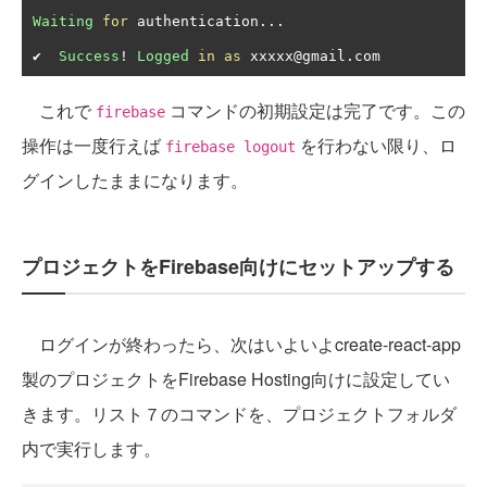
Waiting
for
 authentication
...
✔
Success
!
Logged
in
as
 xxxxx@gmail
.
com
これで
コマンドの初期設定は完了です。この
firebase
操作は一度行えば
を行わない限り、ロ
firebase logout
グインしたままになります。
プロジェクトをFirebase向けにセットアップする
ログインが終わったら、次はいよいよcreate-react-app
製のプロジェクトをFirebase Hosting向けに設定してい
きます。リスト７のコマンドを、プロジェクトフォルダ
内で実行します。