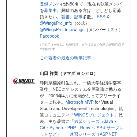
登録メンバ
は約50名で、現在も執筆メンバ
を
募集中
。興味のある方は、どしどし応募
頂きたい。
著書
、
記事
多数。
RSS
X:
@WingsPro_info
（公式）、
@WingsPro_info/wings
（メンバーリスト）
Facebook
※プロフィールは、執筆時点、または直近の記事の寄稿時点で
の内容です
この著者の最近の執筆記事
山田 祥寛（ヤマダ ヨシヒロ）
静岡県榛原町生まれ。一橋大学経済学部卒
業後、NECにてシステム企画業務に携わる
が、2003年4月に念願かなってフリーライ
ターに転身。
Microsoft MVP
for Visual
Studio and Development Technologies。執
筆コミュニティ「
WINGSプロジェクト
」代
表。主な著書に「
独習シリーズ（Java・
C#・Python・PHP・Ruby・JSP＆サーブレ
ットなど）
」「
速習シリーズ（ASP.NET