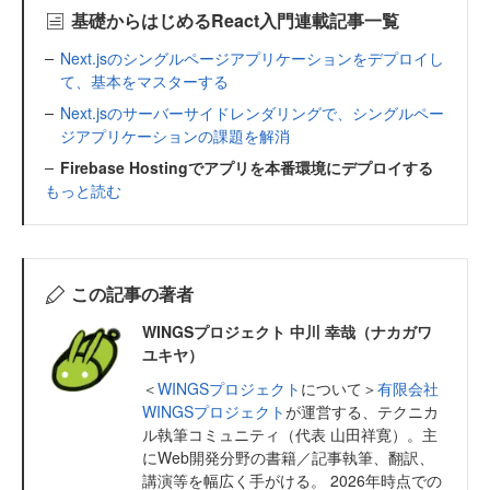
基礎からはじめるReact入門連載記事一覧
Next.jsのシングルページアプリケーションをデプロイし
て、基本をマスターする
Next.jsのサーバーサイドレンダリングで、シングルペー
ジアプリケーションの課題を解消
Firebase Hostingでアプリを本番環境にデプロイする
もっと読む
この記事の著者
WINGSプロジェクト 中川 幸哉（ナカガワ
ユキヤ）
＜
WINGSプロジェクト
について＞
有限会社
WINGSプロジェクト
が運営する、テクニカ
ル執筆コミュニティ（代表 山田祥寛）。主
にWeb開発分野の書籍／記事執筆、翻訳、
講演等を幅広く手がける。 2026年時点での