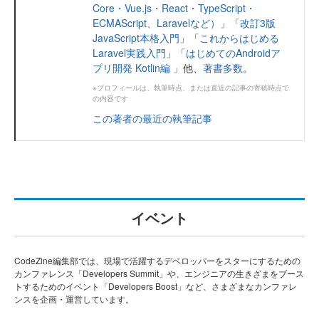
Core・Vue.js・React・TypeScript・
ECMAScript、Laravelなど）
」「
改訂3版
JavaScript本格入門
」「
これからはじめる
Laravel実践入門
」「
はじめてのAndroidア
プリ開発 Kotlin編
」他、
著書多数
。
※プロフィールは、執筆時点、または直近の記事の寄稿時点で
の内容です
この著者の最近の執筆記事
イベント
CodeZine編集部では、現場で活躍するデベロッパーをスターにするための
カンファレンス「Developers Summit」や、エンジニアの生きざまをブース
トするためのイベント「Developers Boost」など、さまざまなカンファレ
ンスを企画・運営しています。