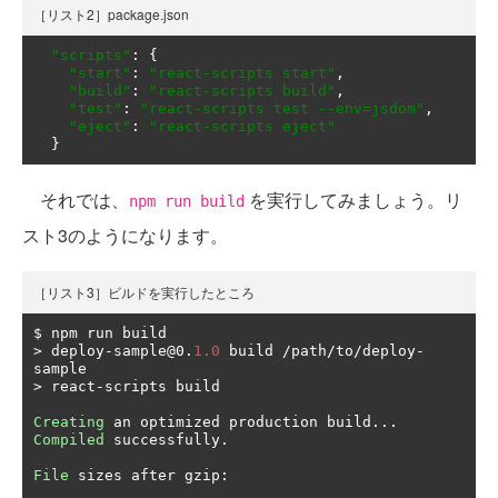
［リスト2］package.json
"scripts"
:
{
"start"
:
"react-scripts start"
,
"build"
:
"react-scripts build"
,
"test"
:
"react-scripts test --env=jsdom"
,
"eject"
:
"react-scripts eject"
}
それでは、
を実行してみましょう。リ
npm run build
スト3のようになります。
［リスト3］ビルドを実行したところ
>
 deploy
-
sample@0
.
1.0
 build 
/
path
/
to
/
deploy
-
>
 react
-
scripts build

Creating
 an optimized production build
...
Compiled
 successfully
.
File
 sizes after gzip
: