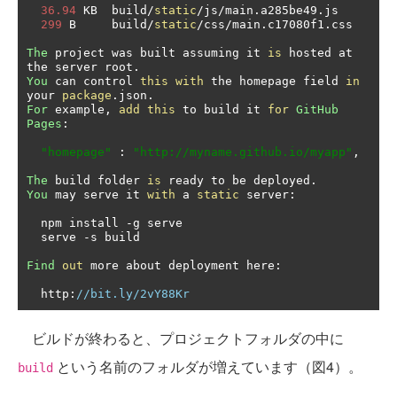
36.94
 KB  build
/
static
/
js
/
main
.
a285be49
.
js

299
 B     build
/
static
/
css
/
main
.
c17080f1
.
css

The
 project was built assuming it 
is
 hosted at 
the server root
.
You
 can control 
this
with
 the homepage field 
in
your 
package
.
json
.
For
 example
,
add
this
 to build it 
for
GitHub
Pages
:
"homepage"
:
"http://myname.github.io/myapp"
,
The
 build folder 
is
 ready to be deployed
.
You
 may serve it 
with
 a 
static
 server
:
  npm install 
-
g serve

  serve 
-
s build

Find
out
 more about deployment here
:
  http
:
//bit.ly/2vY88Kr
ビルドが終わると、プロジェクトフォルダの中に
という名前のフォルダが増えています（図4）。
build