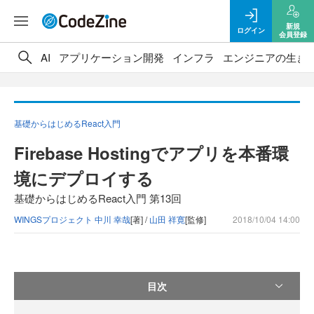
新規
ログイン
会員登録
AI
アプリケーション開発
インフラ
エンジニアの生き
基礎からはじめるReact入門
Firebase Hostingでアプリを本番環
境にデプロイする
基礎からはじめるReact入門 第13回
WINGSプロジェクト 中川 幸哉
[著] /
山田 祥寛
[監修]
2018/10/04 14:00
目次