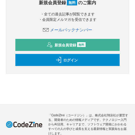
新規会員登録
のご案内
無料
・全ての過去記事が閲覧できます
・会員限定メルマガを受信できます
メールバックナンバー
新規会員登録
無料
ログイン
「CodeZine（コードジン）」は、株式会社翔泳社が運営す
る、開発者のための情報メディアです。テクノロジー入門
からAI活用、キャリアまで、ソフトウェア開発にかかわる
すべての人の学びと成長を支える最新情報と実践知をお届
けします。