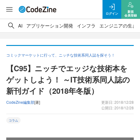
新規
ログイン
会員登録
AI
アプリケーション開発
インフラ
エンジニアの生き
コミックマーケットに行って、ニッチな技術系同人誌を探そう！
【C95】ニッチでエッジな技術本を
ゲットしよう！ ～IT技術系同人誌の
新刊ガイド（2018年冬版）
CodeZine編集部
[著]
更新日: 2018/12/28
公開日: 2018/12/28
コラム