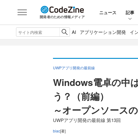
ニュース
記事
開発者のための情報メディア
AI
アプリケーション開発
イ
UWPアプリ開発の最前線
Windows電卓の
う？（前編）
～オープンソース
UWPアプリ開発の最前線 第13回
biac
[著]