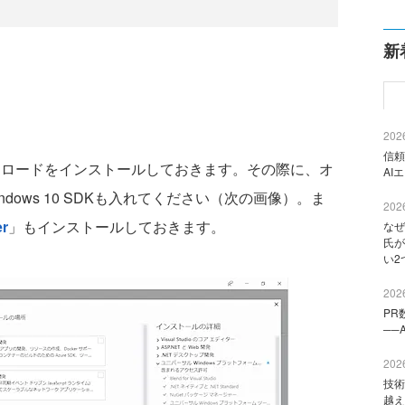
新
2026
信頼
のワークロードをインストールしておきます。その際に、オ
AI
dows 10 SDKも入れてください（次の画像）。ま
2026
er
」もインストールしておきます。
なぜ
氏が
い2
2026
PR
──
2026
技術
越え