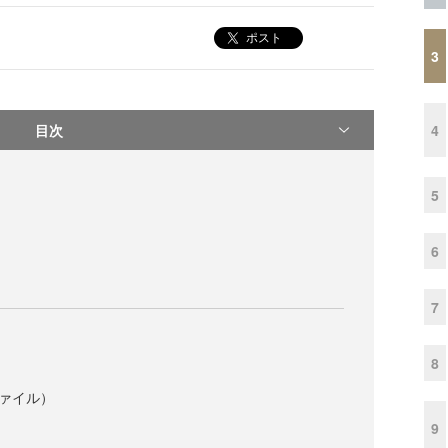
ポスト
3
目次
4
5
6
7
8
ファイル）
9