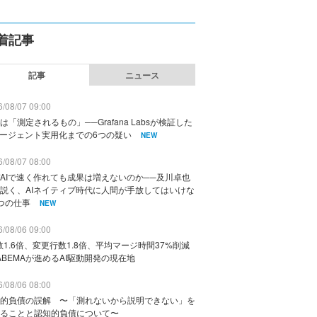
着記事
記事
ニュース
/08/07 09:00
は「測定されるもの」──Grafana Labsが検証した
エージェント実用化までの6つの疑い
NEW
/08/07 08:00
AIで速く作れても成果は増えないのか──及川卓也
説く、AIネイティブ時代に人間が手放してはいけな
つの仕事
NEW
/08/06 09:00
数1.6倍、変更行数1.8倍、平均マージ時間37%削減
ABEMAが進めるAI駆動開発の現在地
/08/06 08:00
的負債の誤解 〜「測れないから説明できない」を
ることと認知的負債について〜