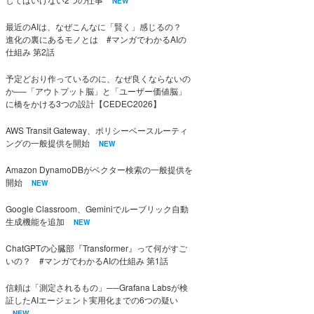
NEW
最近のAIは、なぜこんなに「賢く」感じるの？
進化の裏にあるモノとは #マンガでわかるAIの
仕組み 第2話
予定どおり作っているのに、なぜ良くならないの
か──「アウトプット脳」と「ユーザー価値脳」
に橋をかける3つの設計【CEDEC2026】
AWS Transit Gateway、ポリシーベースルーティ
ングの一般提供を開始
NEW
Amazon DynamoDBがベクター検索の一般提供を
開始
NEW
Google Classroom、Geminiでルーブリック自動
生成機能を追加
NEW
ChatGPTの心臓部『Transformer』って何がすご
いの？ #マンガでわかるAIの仕組み 第1話
信頼は「測定されるもの」──Grafana Labsが検
証したAIエージェント実用化までの6つの疑い
NEW