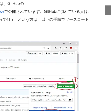
、GitHubの
tor
で公開されています。GitHubに慣れている人は、
oneって何!?」という方は、以下の手順でソースコード