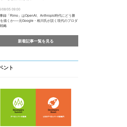
/08/05 09:00
議事録「Rimo」はOpenAI、Anthropic時代にどう勝
を描くか──元Google・相川氏が説く現代のプロダ
戦略
新着記事一覧を見る
ベント