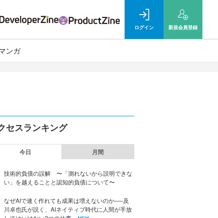
ログイン
新規
会員登録
マンガ
クセスランキング
今日
月間
技術的負債の誤解 〜「測れないから説明できな
い」を越えることと認知的負債について〜
なぜAIで速く作れても成果は増えないのか──及
川卓也氏が説く、AIネイティブ時代に人間が手放
してはいけない2つの仕事