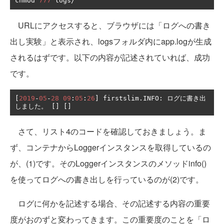
chmod 
777
 logs
/
URLにアクセスすると、ブラウザには「ログへの書き
出し実験」と表示され、logsフォルダ内にapp.logが生成
されるはずです。以下の内容が記述されていれば、成功
です。
[
2019
-
05
-
28
09
:
05
:
26
]
 firstslim
.
INFO
:
ログに書き出
しました。
[]
[]
さて、リスト4のコードを確認しておきましょう。ま
ず、コンテナからLoggerインスタンスを取得しているの
が、(1)です。そのLoggerインスタンスのメソッドinfo()
を使ってログへの書き出しを行っているのが(2)です。
ログに何かを記述する場合、その記述する内容の重要
度がおのずと変わってきます。この重要度のことを「ロ