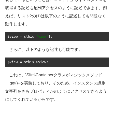
取得する記述も配列アクセスのように記述できます。例
えば、リスト2の(1)は以下のように記述しても問題なく
動作します。
$view 
=
 $this
[
"view"
];
さらに、以下のような記述も可能です。
$view 
=
 $this
->
view
;
これは、\Slim\Containerクラスがマジックメソッド
__get()※を実装しており、そのため、インスタンス識別
文字列をさもプロパティかのようにアクセスできるよう
にしてくれているからです。