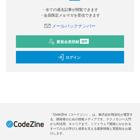
・全ての過去記事が閲覧できます
・会員限定メルマガを受信できます
メールバックナンバー
新規会員登録
無料
ログイン
「CodeZine（コードジン）」は、株式会社翔泳社が運営す
る、開発者のための情報メディアです。テクノロジー入門
からAI活用、キャリアまで、ソフトウェア開発にかかわる
すべての人の学びと成長を支える最新情報と実践知をお届
けします。