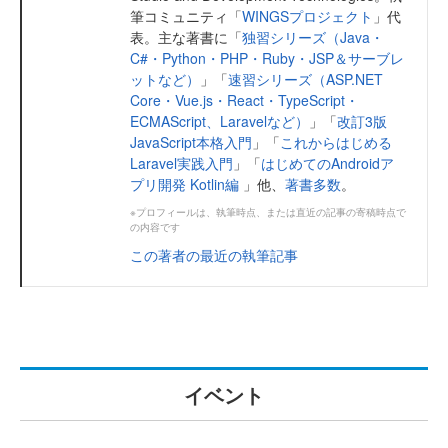
筆コミュニティ「
WINGSプロジェクト
」代
表。主な著書に「
独習シリーズ（Java・
C#・Python・PHP・Ruby・JSP＆サーブレ
ットなど）
」「
速習シリーズ（ASP.NET
Core・Vue.js・React・TypeScript・
ECMAScript、Laravelなど）
」「
改訂3版
JavaScript本格入門
」「
これからはじめる
Laravel実践入門
」「
はじめてのAndroidア
プリ開発 Kotlin編
」他、
著書多数
。
※プロフィールは、執筆時点、または直近の記事の寄稿時点で
の内容です
この著者の最近の執筆記事
イベント