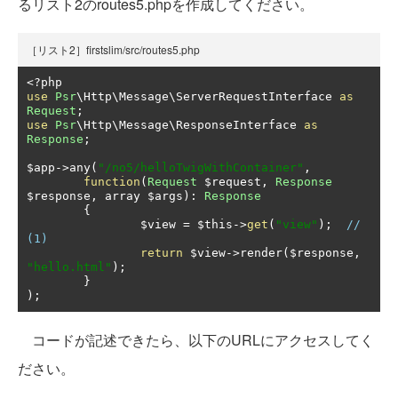
るリスト2のroutes5.phpを作成してください。
［リスト2］firstslim/src/routes5.php
<?
use
Psr
\Http\Message\ServerRequestInterface 
as
Request
;
use
Psr
\Http\Message\ResponseInterface 
as
Response
;
$app
->
any
(
"/no5/helloTwigWithContainer"
,
function
(
Request
 $request
,
Response
$response
,
 array $args
):
Response
{
		$view 
=
 $this
->
get
(
"view"
);
// 
(1)
return
 $view
->
render
(
$response
,
"hello.html"
);
}
);
コードが記述できたら、以下のURLにアクセスしてく
ださい。