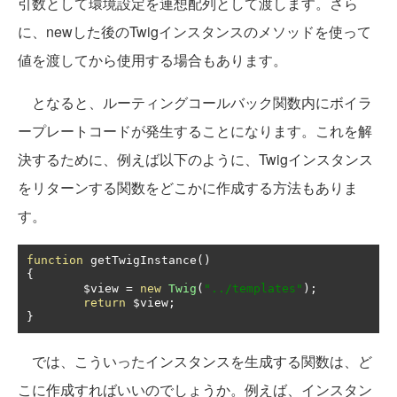
引数として環境設定を連想配列として渡します。さら
に、newした後のTwigインスタンスのメソッドを使って
値を渡してから使用する場合もあります。
となると、ルーティングコールバック関数内にボイラ
ープレートコードが発生することになります。これを解
決するために、例えば以下のように、Twigインスタンス
をリターンする関数をどこかに作成する方法もありま
す。
function
 getTwigInstance
()
{
	$view 
=
new
Twig
(
"../templates"
);
return
 $view
;
}
では、こういったインスタンスを生成する関数は、ど
こに作成すればいいのでしょうか。例えば、インスタン