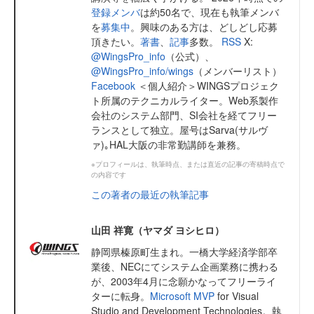
登録メンバ
は約50名で、現在も執筆メンバ
を
募集中
。興味のある方は、どしどし応募
頂きたい。
著書
、
記事
多数。
RSS
X:
@WingsPro_info
（公式）、
@WingsPro_info/wings
（メンバーリスト）
Facebook
＜個人紹介＞WINGSプロジェク
ト所属のテクニカルライター。Web系製作
会社のシステム部門、SI会社を経てフリー
ランスとして独立。屋号はSarva(サルヴ
ァ)｡HAL大阪の非常勤講師を兼務。
※プロフィールは、執筆時点、または直近の記事の寄稿時点で
の内容です
この著者の最近の執筆記事
山田 祥寛（ヤマダ ヨシヒロ）
静岡県榛原町生まれ。一橋大学経済学部卒
業後、NECにてシステム企画業務に携わる
が、2003年4月に念願かなってフリーライ
ターに転身。
Microsoft MVP
for Visual
Studio and Development Technologies。執