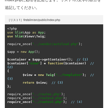
追記してください。
［リスト1］firstslim/src/public/index.php
<?
use
Slim
\App 
as
App
;
use
Slim
\Views\Twig
;
require_once
(
"../vendor/autoload.php"
);
$app 
=
new
App
();
$container 
=
 $app
->
getContainer
();
// (1)
$container
[
"view"
]
=
function
(
$container
)
// 
(2)
{
	$view 
=
new
Twig
(
"../templates"
);
// 
(3)
return
 $view
;
// (3)
};
require_once
(
"../routes.php"
);
require_once
(
"../routes4.php"
);
require_once
(
"../routes5.php"
);
// (4)