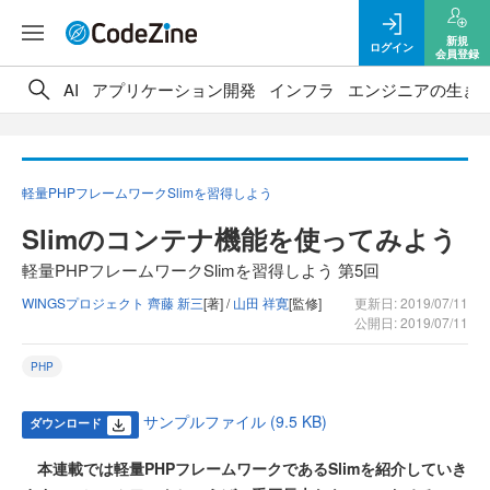
新規
ログイン
会員登録
AI
アプリケーション開発
インフラ
エンジニアの生き
軽量PHPフレームワークSlimを習得しよう
Slimのコンテナ機能を使ってみよう
軽量PHPフレームワークSlimを習得しよう 第5回
WINGSプロジェクト 齊藤 新三
[著] /
山田 祥寛
[監修]
更新日: 2019/07/11
公開日: 2019/07/11
PHP
サンプルファイル (9.5 KB)
ダウンロード
本連載では軽量PHPフレームワークであるSlimを紹介していき