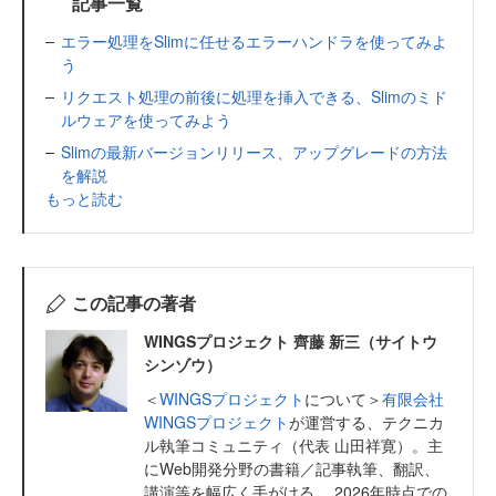
記事一覧
エラー処理をSlimに任せるエラーハンドラを使ってみよ
う
リクエスト処理の前後に処理を挿入できる、Slimのミド
ルウェアを使ってみよう
Slimの最新バージョンリリース、アップグレードの方法
を解説
もっと読む
この記事の著者
WINGSプロジェクト 齊藤 新三（サイトウ
シンゾウ）
＜
WINGSプロジェクト
について＞
有限会社
WINGSプロジェクト
が運営する、テクニカ
ル執筆コミュニティ（代表 山田祥寛）。主
にWeb開発分野の書籍／記事執筆、翻訳、
講演等を幅広く手がける。 2026年時点での