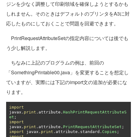
ジンを少なく調整して印刷領域を確保しようとするかも
しれません。そのときはデフォルトのプリンタをA3に対
応したものにしておくことで問題を回避できます。
PrintRequestAttributeSetの指定内容については後でも
う少し解説します。
ちなみに上記のプログラムの例は、前回の
「SomethingPrintable00.java」を変更することを想定し
ていますが、実際には下記のimport文の追加が必要にな
ります。
import
javax
.
print
.
attribute
.
HashPrintRequestAttributeS
et
;
import
javax
.
print
.
attribute
.
PrintRequestAttributeSet
;
import
 javax
.
print
.
attribute
.
standard
.
Copies
;
import