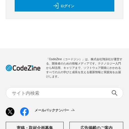
新規会員登録
のご案内
無料
・全ての過去記事が閲覧できます
・会員限定メルマガを受信できます
メールバックナンバー
新規会員登録
無料
ログイン
「CodeZine（コードジン）」は、株式会社翔泳社が運営す
る、開発者のための情報メディアです。テクノロジー入門
からAI活用、キャリアまで、ソフトウェア開発にかかわる
すべての人の学びと成長を支える最新情報と実践知をお届