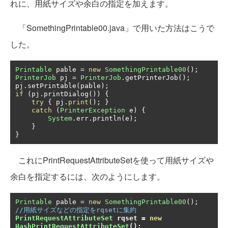
れに、用紙サイズや余白の指定を加えます。
「SomethingPrintable00.java」で用いた方法はこうで
した。
Printable
 pable 
=
new
SomethingPrintable00
();
PrinterJob
 pj 
=
PrinterJob
.
getPrinterJob
();
pj
.
setPrintable
(
pable
);
if
(
pj
.
printDialog
())
{
try
{
 pj
.
print
();
}
catch
(
PrinterException
 e
)
{
System
.
err
.
println
(
e
);
}
}
これにPrintRequestAttributeSetを使って用紙サイズや
余白を指定するには、次のようにします。
Printable
 pable 
=
new
SomethingPrintable00
();
//用紙サイズなどの指定をrqsetに集約
PrintRequestAttributeSet
 rqset 
=
new
HashPrintRequestAttributeSet
();