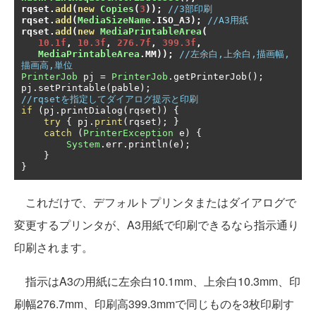
rqset
.
add
(
new
Copies
(
3
));
//3部印刷 
rqset
.
add
(
MediaSizeName
.
ISO_A3
);
//A3用紙
rqset
.
add
(
new
MediaPrintableArea
(
10.1f
,
10.3f
,
276.7f
,
399.3f
,
MediaPrintableArea
.
MM
));
//左余白,上余白,描画幅,
描画高,単位
PrinterJob
 pj 
=
PrinterJob
.
getPrinterJob
();
pj
.
setPrintable
(
pable
);
//rqsetを指定してダイアログ提示と印刷
if
(
pj
.
printDialog
(
rqset
))
{
try
{
 pj
.
print
(
rqset
);
}
catch
(
PrinterException
 e
)
{
System
.
err
.
println
(
e
);
}
}
これだけで、デフォルトプリンタまたはダイアログで
変更するプリンタが、A3用紙で印刷できるなら指示通り
印刷されます。
指示はA3の用紙に左余白10.1mm、上余白10.3mm、印
刷幅276.7mm、印刷高399.3mmで同じものを3枚印刷す