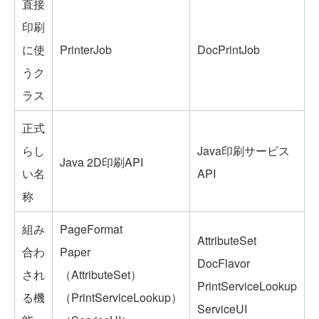
直接
印刷
に使
PrinterJob
DocPrintJob
うク
ラス
正式
らし
Java印刷サービス
Java 2D印刷API
い名
API
称
組み
PageFormat
AttributeSet
合わ
Paper
DocFlavor
され
（AttributeSet）
PrintServiceLookup
る機
（PrintServiceLookup）
ServiceUI