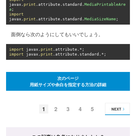
javax
.
print
.
attribute
.
standard
.
MediaPrintableAre
a
;
import
javax
.
print
.
attribute
.
standard
.
MediaSizeName
;
面倒なら次のようにしてもいいでしょう。
import
 javax
.
print
.
attribute
.*;
import
 javax
.
print
.
attribute
.
standard
.*;
次のページ
用紙サイズや余白を指定する方法の詳細
1
2
3
4
5
NEXT