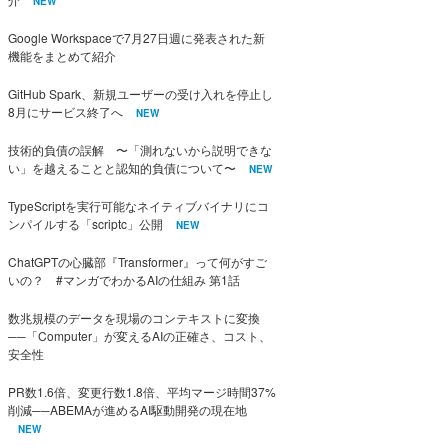
NEW
Google Workspaceで7月27日週に発表された新
機能をまとめて紹介
GitHub Spark、新規ユーザーの受け入れを停止し
8月にサービス終了へ
NEW
技術的負債の誤解 〜「測れないから説明できな
い」を越えることと認知的負債について〜
NEW
TypeScriptを実行可能なネイティブバイナリにコ
ンパイルする「scriptc」公開
NEW
ChatGPTの心臓部『Transformer』って何がすご
いの？ #マンガでわかるAIの仕組み 第1話
数兆規模のデータを現場のコンテキストに変換
──「Computer」が変えるAIの正確さ、コスト、
安全性
PR数1.6倍、変更行数1.8倍、平均マージ時間37%
削減──ABEMAが進めるAI駆動開発の現在地
NEW