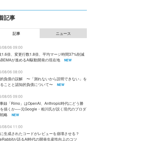
着記事
記事
ニュース
/08/06 09:00
数1.6倍、変更行数1.8倍、平均マージ時間37%削減
ABEMAが進めるAI駆動開発の現在地
NEW
/08/06 08:00
的負債の誤解 〜「測れないから説明できない」を
ることと認知的負債について〜
NEW
/08/05 09:00
議事録「Rimo」はOpenAI、Anthropic時代にどう勝
を描くか──元Google・相川氏が説く現代のプロダ
戦略
NEW
/08/04 11:00
に生成されたコードがレビューを崩壊させる？
deRabbitが語るAI時代の開発生産性向上のコツ