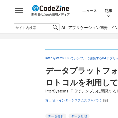
ニュース
記事
開発者のための情報メディア
AI
アプリケーション開発
イ
InterSystems IRISでシンプルに開発するIoTア
データプラットフォー
ロトコルを利用し
InterSystems IRISでシンプルに開発
堀田 稔（インターシステムズジャパン）
[著]
データ分析
データ処理