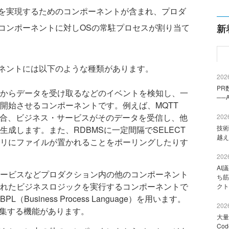
を実現するためのコンポーネントが含まれ、プロダ
コンポーネントに対しOSの常駐プロセスが割り当て
新
ネントには以下のような種類があります。
2026
PR
からデータを受け取るなどのイベントを検知し、一
──
開始させるコンポーネントです。例えば、MQTT
る場合、ビジネス・サービスがそのデータを受信し、他
2026
技術
成します。また、RDBMSに一定間隔でSELECT
越え
リにファイルが置かれることをポーリングしたりす
2026
AI
ービスなどプロダクション内の他のコンポーネント
ち筋
れたビジネスロジックを実行するコンポーネントで
クト
usiness Process Language）を用います。
2026
に編集する機能があります。
大量
Co