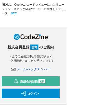
GitHub、Copilotのコードレビューにおけるエー
ジェントスキルとMCPサーバーの連携を正式リリ
ース
NEW
新規会員登録
のご案内
無料
・全ての過去記事が閲覧できます
・会員限定メルマガを受信できます
メールバックナンバー
新規会員登録
無料
ログイン