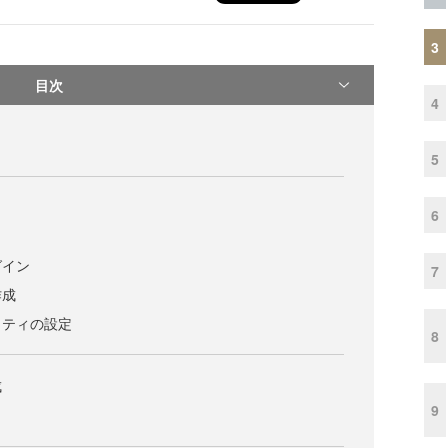
3
目次
4
5
6
グイン
7
作成
リティの設定
8
成
9