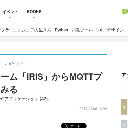
イベント
BOOKS
ンフラ
エンジニアの生き方
Python
開発ツール
UX／デザイン
プリケーション
（AD）
ム「IRIS」からMQTTプ
ア
てみる
するIoTアプリケーション 第3回
1
2019/12/06 12:00
2
ポスト