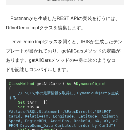
Postmanから生成したREST APIの実装を行うには、
DriveDemo.implクラスを編集します。
DriveDemo.implクラスを開くと、IRISが生成したテン
プレートが書かれており、getAllCarsメソッドの定義が
あります。getAllCarsメソッドの中身に次のようなコー
ドを記述しコンパイルします。
ClassMethod
 getAllCars
()
As
%
DynamicObject
{
// SQLで車の最新情報を取得し、DynamicObjectを生成
する
Set
 tArr 
=
[]
Set
 tRS 
=
##class(%SQL.Statement).%ExecDirect(,"SELECT 
CarId, RelativeTm, Longitude, Latitude, Azimuth, 
Speed, EngineRPM, AccelPos, BrakeSW, aX, aY, aZ 
FROM DriveDemo_Data.CarLatest order by CarId")