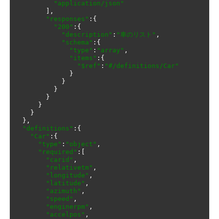
"application/json"
],
"responses"
:{
"200"
:{
"description"
:
"車のリスト"
,
"schema"
:{
"type"
:
"array"
,
"items"
:{
"$ref"
:
"#/definitions/Car"
}
}
}
}
}
}
},
"definitions"
:{
"Car"
:{
"type"
:
"object"
,
"required"
:[
"carid"
,
"relativetm"
,
"longitude"
,
"latitude"
,
"azimuth"
,
"speed"
,
"enginerpm"
,
"accelpos"
,