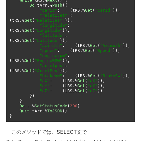
While
 tRS
.%
Next
()
{
Do
 tArr
.%
Push
({
"carid"
:
(
tRS
.%
Get
(
"CarId"
)),
"relativetm"
:
(
tRS
.%
Get
(
"RelativeTm"
)),
"longitude"
:
(
tRS
.%
Get
(
"Longitude"
)),
"latitude"
:
(
tRS
.%
Get
(
"Latitude"
)),
"azimuth"
:
(
tRS
.%
Get
(
"Azimuth"
)),
"speed"
:
(
tRS
.%
Get
(
"Speed"
)),
"enginerpm"
:
(
tRS
.%
Get
(
"EngineRPM"
)),
"accelpos"
:
(
tRS
.%
Get
(
"AccelPos"
)),
"brakesw"
:
(
tRS
.%
Get
(
"BrakeSW"
)),
"aX"
:
(
tRS
.%
Get
(
"aX"
)),
"aY"
:
(
tRS
.%
Get
(
"aY"
)),
"aZ"
:
(
tRS
.%
Get
(
"aZ"
))
})
}
Do
..%
SetStatusCode
(
200
)
Quit
 tArr
.%
ToJSON
()
}
このメソッドでは、SELECT文で