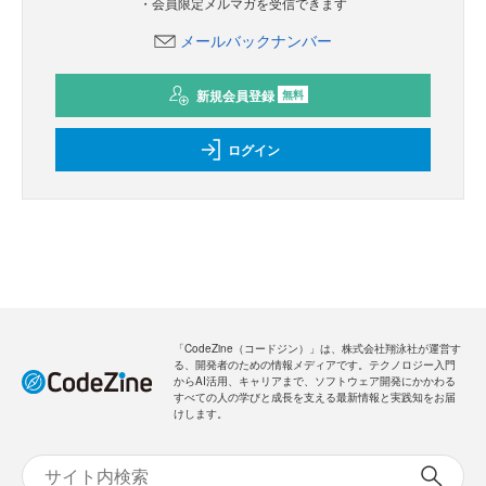
・会員限定メルマガを受信できます
メールバックナンバー
新規会員登録
無料
ログイン
「CodeZine（コードジン）」は、株式会社翔泳社が運営す
る、開発者のための情報メディアです。テクノロジー入門
からAI活用、キャリアまで、ソフトウェア開発にかかわる
すべての人の学びと成長を支える最新情報と実践知をお届
けします。